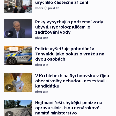
urychlilo částečné zřícení
včera
před 7
h
Řeky vysychají a podzemní vody
ubývá. Hydrolog: Klíčem je
zadržování vody
před 10
h
Policie vyšetřuje pobodání v
Tanvaldu jako pokus o vraždu na
dvou osobách
před 15
h
V Krchlebech na Rychnovsku v říjnu
obecní volby nebudou, nesestavili
kandidátku
před 18
h
Hejtmani řeší chybějící peníze na
opravu silnic. Jsou nenárokové,
namítá ministerstvo