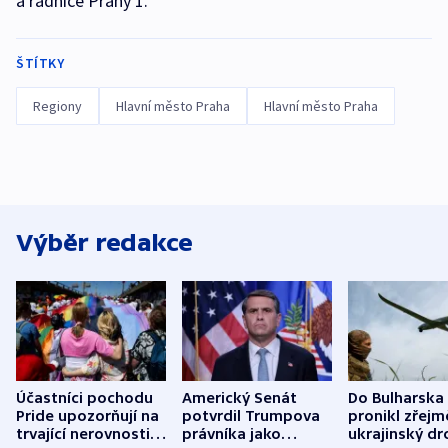
a radnice Prahy 1.
ŠTÍTKY
Regiony
Hlavní město Praha
Hlavní město Praha
Výběr redakce
Účastníci pochodu
Americký Senát
Do Bulharska
Pride upozorňují na
potvrdil Trumpova
pronikl zřejm
trvající nerovnosti i
právníka jako
ukrajinský dr