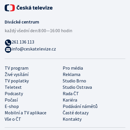
Divácké centrum
každý všední den:
8:00—16:00 hodin
261 136 113
info@ceskatelevize.cz
TV program
Pro média
Živé vysílání
Reklama
TV poplatky
Studio Brno
Teletext
Studio Ostrava
Podcasty
Rada ČT
Počasí
Kariéra
E-shop
Podávání námětů
Mobilní a TV aplikace
Časté dotazy
Vše o ČT
Kontakty