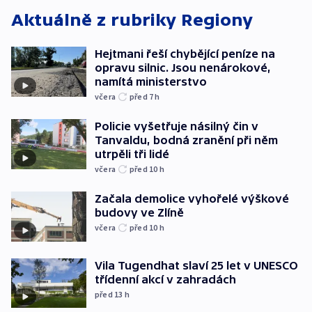
Aktuálně z rubriky
Regiony
Hejtmani řeší chybějící peníze na
opravu silnic. Jsou nenárokové,
namítá ministerstvo
včera
před 7
h
Policie vyšetřuje násilný čin v
Tanvaldu, bodná zranění při něm
utrpěli tři lidé
včera
před 10
h
Začala demolice vyhořelé výškové
budovy ve Zlíně
včera
před 10
h
Vila Tugendhat slaví 25 let v UNESCO
třídenní akcí v zahradách
před 13
h