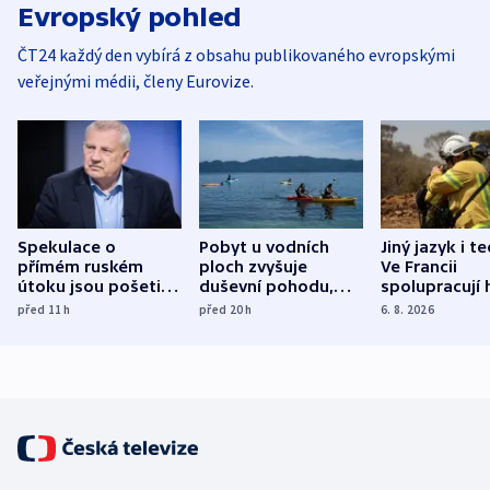
Evropský pohled
ČT24 každý den vybírá z obsahu publikovaného evropskými
veřejnými médii, členy Eurovize.
Spekulace o
Pobyt u vodních
Jiný jazyk i t
přímém ruském
ploch zvyšuje
Ve Francii
útoku jsou pošetilé,
duševní pohodu,
spolupracují h
míní estonský
ukázala
různých zemí
před 11
h
před 20
h
6. 8. 2026
bezpečnostní
mezinárodní studie
expert