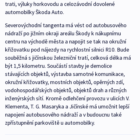
trati, výluky horkovodu a celozávodní dovolené
automobilky Škoda Auto.
Severovýchodní tangenta má vést od autobusového
nádraží po jižním okraji areálu Škody k nákupnímu
centru na východě města a napojit se tak na okružní
křižovatku pod nájezdy na rychlostní silnici R10. Bude
souběžná s jičínskou železniční tratí, celková délka má
být 1,5 kilometru. Součástí stavby je demolice
stávajících objektů, výstavba samotné komunikace,
okružní křižovatky, mostních objektů, opěrných zdí,
vodohospodářských objektů, objektů drah a různých
inženýrských sítí. Kromě odlehčení provozu v ulicích V.
Klementa, T. G. Masaryka a Jičínské má umožnit lepší
napojení autobusového nádraží a v budoucnu také
zpřístupnění parkoviště u automobilky.