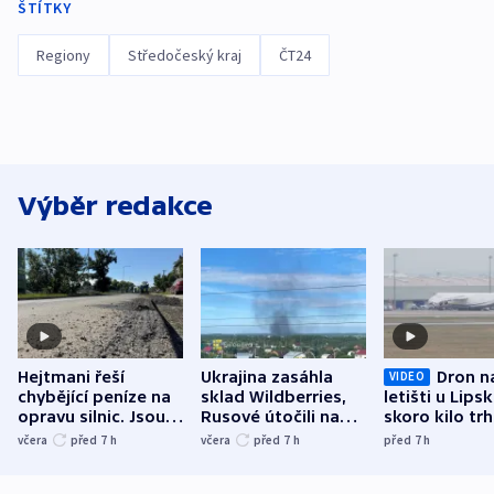
ŠTÍTKY
Regiony
Středočeský kraj
ČT24
Výběr redakce
Hejtmani řeší
Ukrajina zasáhla
Dron n
VIDEO
chybějící peníze na
sklad Wildberries,
letišti u Lips
opravu silnic. Jsou
Rusové útočili na
skoro kilo trh
nenárokové, namítá
trh, hasiče či
indicie ukazuj
včera
před 7
h
včera
před 7
h
před 7
h
ministerstvo
stadion
Rusko