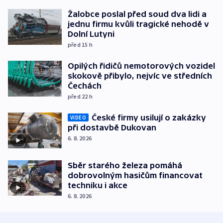
Žalobce poslal před soud dva lidi a
jednu firmu kvůli tragické nehodě v
Dolní Lutyni
před 15
h
Opilých řidičů nemotorových vozidel
skokově přibylo, nejvíc ve středních
Čechách
před 22
h
České firmy usilují o zakázky
VIDEO
při dostavbě Dukovan
6. 8. 2026
Sběr starého železa pomáhá
dobrovolným hasičům financovat
techniku i akce
6. 8. 2026