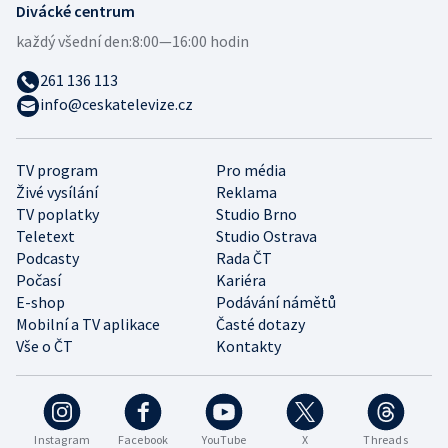
Divácké centrum
každý všední den:
8:00—16:00 hodin
261 136 113
info@ceskatelevize.cz
TV program
Pro média
Živé vysílání
Reklama
TV poplatky
Studio Brno
Teletext
Studio Ostrava
Podcasty
Rada ČT
Počasí
Kariéra
E-shop
Podávání námětů
Mobilní a TV aplikace
Časté dotazy
Vše o ČT
Kontakty
Instagram
Facebook
YouTube
X
Threads