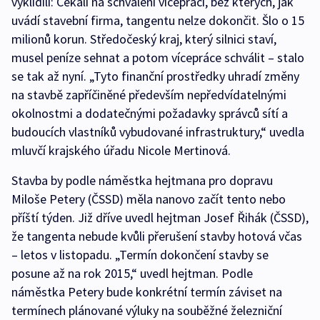
vyklidili: Čekali na schválení víceprací, bez kterých, jak
uvádí stavební firma, tangentu nelze dokončit. Šlo o 15
milionů korun. Středočeský kraj, který silnici staví,
musel peníze sehnat a potom vícepráce schválit – stalo
se tak až nyní. „Tyto finanční prostředky uhradí změny
na stavbě zapříčiněné především nepředvídatelnými
okolnostmi a dodatečnými požadavky správců sítí a
budoucích vlastníků vybudované infrastruktury,“ uvedla
mluvčí krajského úřadu Nicole Mertinová.
Stavba by podle náměstka hejtmana pro dopravu
Miloše Petery (ČSSD) měla nanovo začít tento nebo
příští týden. Již dříve uvedl hejtman Josef Řihák (ČSSD),
že tangenta nebude kvůli přerušení stavby hotová včas
– letos v listopadu. „Termín dokončení stavby se
posune až na rok 2015,“ uvedl hejtman. Podle
náměstka Petery bude konkrétní termín záviset na
termínech plánované výluky na souběžné železniční