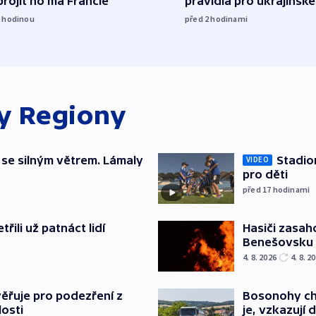
rojit ho má Francie
pravidla pro ukrajinské
1
hodinou
před 2
hodinami
ky
Regiony
 se silným větrem. Lámaly
Stadio
VIDEO
pro děti
před 17
hodinami
řili už patnáct lidí
Hasiči zasah
Benešovsku
4. 8. 2026
4. 8. 2
ěřuje pro podezření z
Bosonohy cht
losti
je, vzkazují 