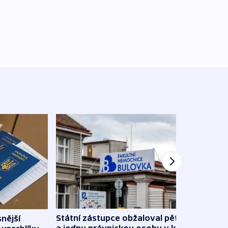
Státní zástupce obžaloval pět lidí
snější
Částí