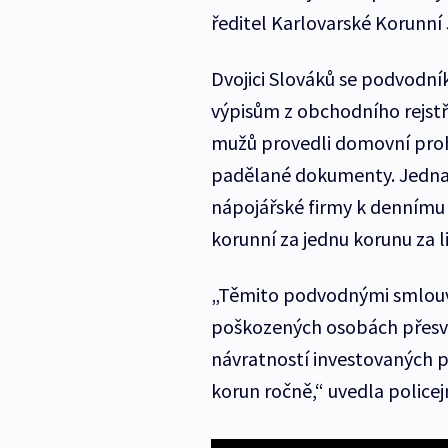
ředitel Karlovarské Korunní 
Dvojici Slováků se podvodní
výpisům z obchodního rejstří
mužů provedli domovní prohl
padělané dokumenty. Jedna 
nápojářské firmy k dennímu 
korunní za jednu korunu za li
„Těmito podvodnými smlouva
poškozených osobách přesvěd
návratností investovaných p
korun ročně,“ uvedla police