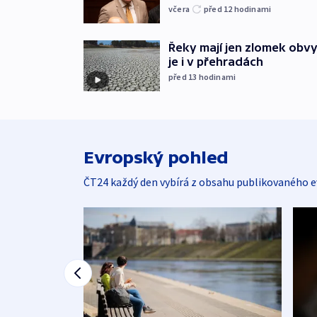
včera
před 12
hodinami
Řeky mají jen zlomek obv
je i v přehradách
před 13
hodinami
Evropský pohled
ČT24 každý den vybírá z obsahu publikovaného e