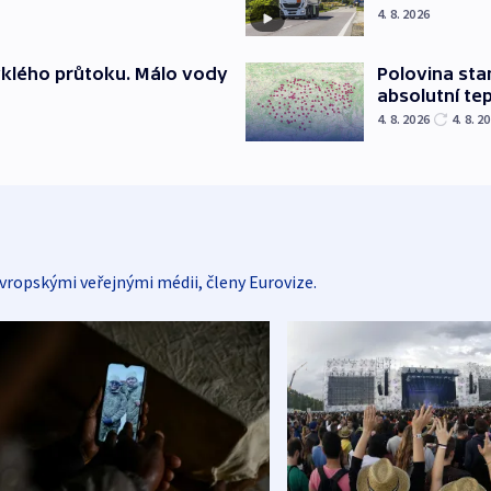
4. 8. 2026
yklého průtoku. Málo vody
Polovina sta
absolutní te
4. 8. 2026
4. 8. 2
vropskými veřejnými médii, členy Eurovize.