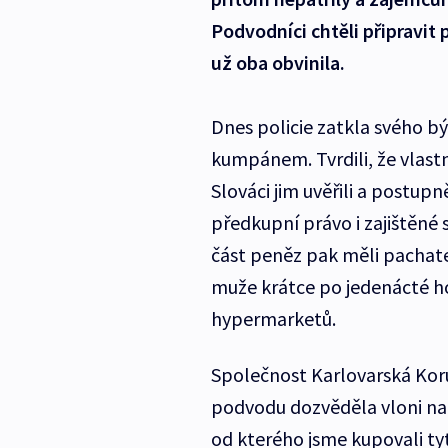
Podvodníci chtěli připravit 
už oba obvinila.
Dnes policie zatkla svého b
kumpánem. Tvrdili, že vlast
Slováci jim uvěřili a postupn
předkupní právo i zajištěné
část peněz pak měli pachate
muže krátce po jedenácté ho
hypermarketů.
Společnost Karlovarská Kor
podvodu dozvěděla vloni na
od kterého jsme kupovali ty