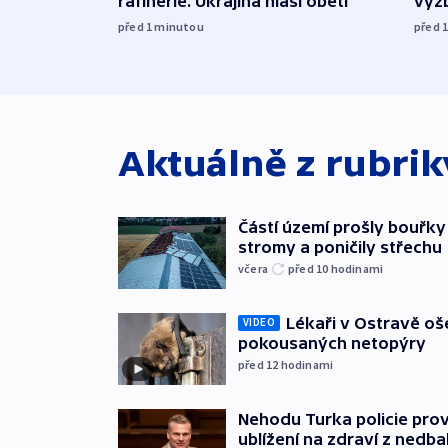
rafinerie. Ukrajina hlásí oběti
vyzb
před 1
minutou
před 
Aktuálně z rubri
Částí území prošly bouřky
stromy a poničily střechu
včera
před 10
hodinami
Lékaři v Ostravě ošet
VIDEO
pokousaných netopýry
před 12
hodinami
Nehodu Turka policie prov
ublížení na zdraví z nedba