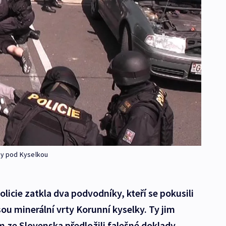
mky pod Kyselkou
olicie zatkla dva podvodníky, kteří se pokusili
ou minerální vrty Korunní kyselky. Ty jim
 ze Slovenska předložili falešné doklady.