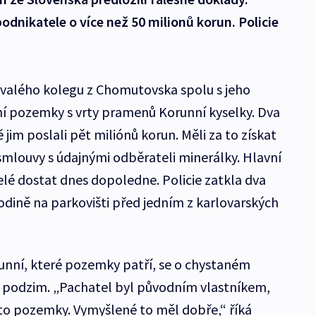
podnikatele o více než 50 milionů korun. Policie
ývalého kolegu z Chomutovska spolu s jeho
ní pozemky s vrty pramenů Korunní kyselky. Dva
ě jim poslali pět miliónů korun. Měli za to získat
 smlouvy s údajnými odběrateli minerálky. Hlavní
lé dostat dnes dopoledne. Policie zatkla dva
dině na parkovišti před jedním z karlovarských
unní, které pozemky patří, se o chystaném
 podzim. „Pachatel byl původním vlastníkem,
to pozemky. Vymyšlené to měl dobře,“ říká