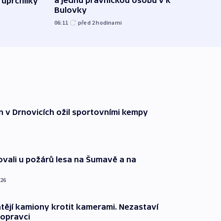
a jednu právnickou osobu v kauze
 uprchlíky
siln
Bulovky
ponič
06:11
před 2
hodinami
včera
n v Drnovicích ožil sportovními kempy
ovali u požárů lesa na Šumavě a na
026
ějí kamiony krotit kamerami. Nezastaví
dopravci