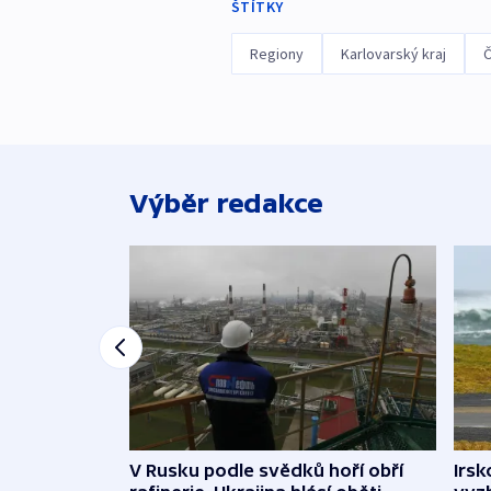
ŠTÍTKY
Regiony
Karlovarský kraj
Č
Výběr redakce
V Rusku podle svědků hoří obří
Irsk