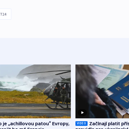
T24
o je „achillovou patou“ Evropy,
Začínají platit pří
VIDEO