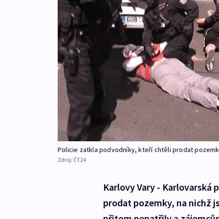
Policie zatkla podvodníky, kteří chtěli prodat poze
Zdroj:
ČT24
Karlovy Vary - Karlovarská p
prodat pozemky, na nichž js
přitom nepatřily a zájemcům