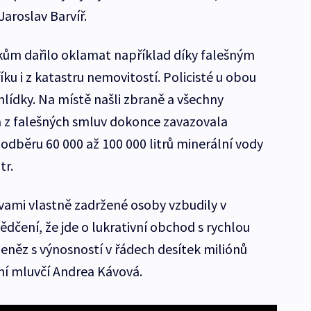
Jaroslav Barvíř.
kům dařilo oklamat například díky falešným
ku i z katastru nemovitostí. Policisté u obou
ídky. Na místě našli zbraně a všechny
z falešných smluv dokonce zavazovala
odběru 60 000 až 100 000 litrů minerální vody
tr.
mi vlastně zadržené osoby vzbudily v
čení, že jde o lukrativní obchod s rychlou
eněz s výnosností v řádech desítek miliónů
jní mluvčí Andrea Kávová.