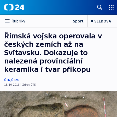
Sport
SLEDOVAT
Rubriky
Římská vojska operovala v
českých zemích až na
Svitavsku. Dokazuje to
nalezená provinciální
keramika i tvar příkopu
ČTK
,
ČT24
15. 10. 2016
|
Zdroj:
ČTK