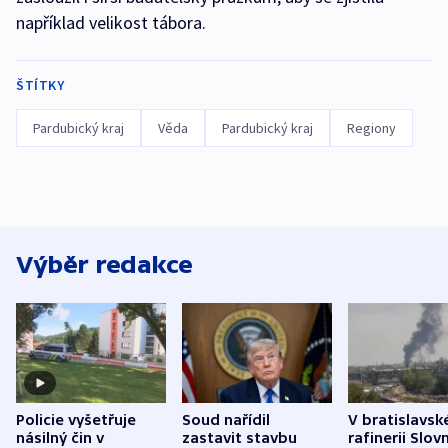
například velikost tábora.
ŠTÍTKY
Pardubický kraj
Věda
Pardubický kraj
Regiony
Výběr redakce
Policie vyšetřuje
Soud nařídil
V bratislavsk
násilný čin v
zastavit stavbu
rafinerii Slov