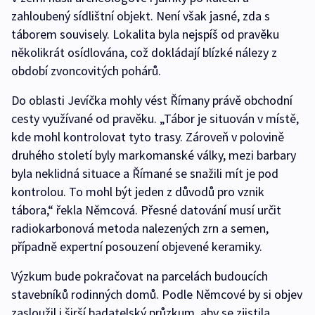
zahloubený sídlištní objekt. Není však jasné, zda s
táborem souvisely. Lokalita byla nejspíš od pravěku
několikrát osídlována, což dokládají blízké nálezy z
období zvoncovitých pohárů.
Do oblasti Jevíčka mohly vést Římany právě obchodní
cesty využívané od pravěku. „Tábor je situován v místě,
kde mohl kontrolovat tyto trasy. Zároveň v polovině
druhého století byly markomanské války, mezi barbary
byla neklidná situace a Římané se snažili mít je pod
kontrolou. To mohl být jeden z důvodů pro vznik
tábora,“ řekla Němcová. Přesné datování musí určit
radiokarbonová metoda nalezených zrn a semen,
případně expertní posouzení objevené keramiky.
Výzkum bude pokračovat na parcelách budoucích
stavebníků rodinných domů. Podle Němcové by si objev
zasloužil i širší badatelský průzkum, aby se zjistila