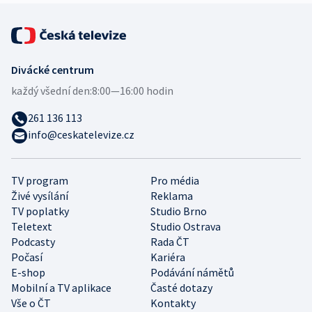
Divácké centrum
každý všední den:
8:00—16:00 hodin
261 136 113
info@ceskatelevize.cz
TV program
Pro média
Živé vysílání
Reklama
TV poplatky
Studio Brno
Teletext
Studio Ostrava
Podcasty
Rada ČT
Počasí
Kariéra
E-shop
Podávání námětů
Mobilní a TV aplikace
Časté dotazy
Vše o ČT
Kontakty