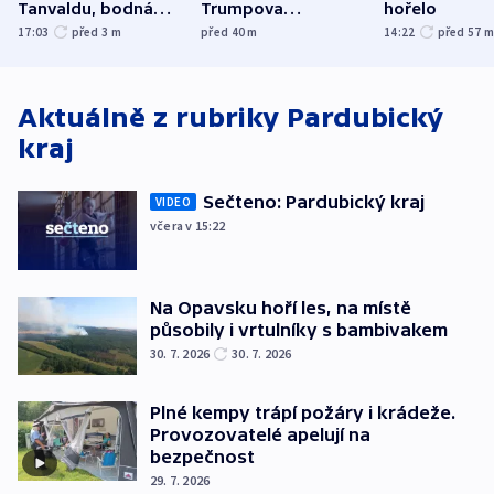
Tanvaldu, bodná
Trumpova
hořelo
zranění při něm
tanečního sálu
17:03
před 3
m
před 40
m
14:22
před 57
utrpěli tři lidé
Aktuálně z rubriky
Pardubický
kraj
Sečteno: Pardubický kraj
VIDEO
včera v 15:22
Na Opavsku hoří les, na místě
působily i vrtulníky s bambivakem
30. 7. 2026
30. 7. 2026
Plné kempy trápí požáry i krádeže.
Provozovatelé apelují na
bezpečnost
29. 7. 2026