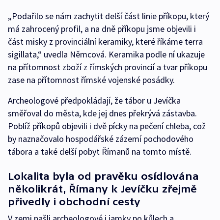
„Podařilo se nám zachytit delší část linie příkopu, který
má zahrocený profil, a na dně příkopu jsme objevili i
část misky z provinciální keramiky, které říkáme terra
sigillata,“ uvedla Němcová. Keramika podle ní ukazuje
na přítomnost zboží z římských provincií a tvar příkopu
zase na přítomnost římské vojenské posádky.
Archeologové předpokládají, že tábor u Jevíčka
směřoval do města, kde jej dnes překrývá zástavba.
Poblíž příkopů objevili i dvě pícky na pečení chleba, což
by naznačovalo hospodářské zázemí pochodového
tábora a také delší pobyt Římanů na tomto místě.
Lokalita byla od pravěku osídlována
několikrát, Římany k Jevíčku zřejmě
přivedly i obchodní cesty
V zemi našli archeologové i jamky po kůlech a