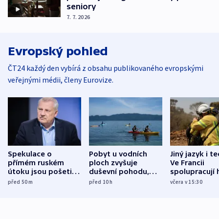
seniory
7. 7. 2026
Evropský pohled
ČT24 každý den vybírá z obsahu publikovaného evropskými
veřejnými médii, členy Eurovize.
Spekulace o
Pobyt u vodních
Jiný jazyk i t
přímém ruském
ploch zvyšuje
Ve Francii
útoku jsou pošetilé,
duševní pohodu,
spolupracují h
míní estonský
ukázala
různých zemí
před 50
m
před 10
h
včera v 15:30
bezpečnostní
mezinárodní studie
expert