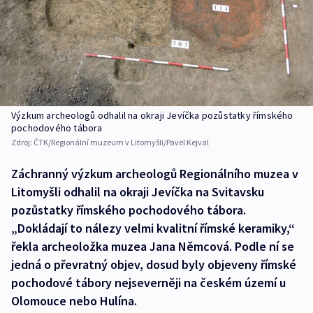
Výzkum archeologů odhalil na okraji Jevíčka pozůstatky římského
pochodového tábora
Zdroj:
ČTK/Regionální muzeum v Litomyšli/Pavel Kejval
Záchranný výzkum archeologů Regionálního muzea v
Litomyšli odhalil na okraji Jevíčka na Svitavsku
pozůstatky římského pochodového tábora.
„Dokládají to nálezy velmi kvalitní římské keramiky,“
řekla archeoložka muzea Jana Němcová. Podle ní se
jedná o převratný objev, dosud byly objeveny římské
pochodové tábory nejseverněji na českém území u
Olomouce nebo Hulína.