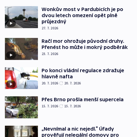
Wonkův most v Pardubicích je po
dvou letech omezení opět plně
průjezdný
27. 7. 2026
Račí mor ohrožuje původní druhy.
Přenést ho může i mokrý podběrák
23. 7. 2026
Po konci vládní regulace zdražuje
hlavně nafta
20. 7. 2026
20. 7. 2026
Přes Brno prošla menší supercela
15. 7. 2026
15. 7. 2026
„Nevnímal a nic nejedl.“ Úřady
prověřují nelegální domovy pro