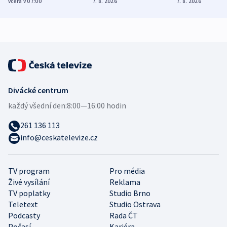
včera v 07:00
7. 8. 2026
7. 8. 2026
zdravotní rady
bezpečnostní
mezinárodní 
expert
Divácké centrum
každý všední den:
8:00—16:00 hodin
261 136 113
info@ceskatelevize.cz
TV program
Pro média
Živé vysílání
Reklama
TV poplatky
Studio Brno
Teletext
Studio Ostrava
Podcasty
Rada ČT
Počasí
Kariéra