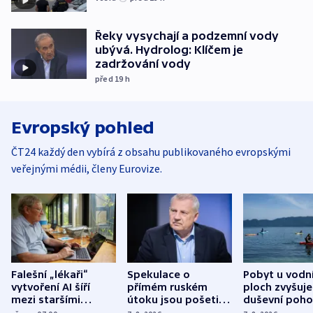
Řeky vysychají a podzemní vody
ubývá. Hydrolog: Klíčem je
zadržování vody
před 19
h
Evropský pohled
ČT24 každý den vybírá z obsahu publikovaného evropskými
veřejnými médii, členy Eurovize.
Falešní „lékaři“
Spekulace o
Pobyt u vodn
vytvoření AI šíří
přímém ruském
ploch zvyšuje
mezi staršími
útoku jsou pošetilé,
duševní poho
Poláky nebezpečné
míní estonský
ukázala