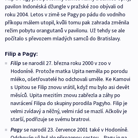
pavilon Indonéská džungle v pražské zoo obývali od
roku 2004. Letos v zimě se Pagy po pádu do vodního
příkopu málem utopil, kvůli tomu pak zahrada změnila
režim pobytu orangutanů v pavilonu. Už tehdy se ale
počítalo s převozem mladých samců do Bratislavy.
Filip a Pagy:
Filip
se narodil 27. března roku 2000 v zoo v
Hodoníně. Protože matka Upita neměla po porodu
mléko, ošetřovatelé ho odchovali uměle. Ke Kamovi
s Upitou se Filip znovu vrátil, když mu bylo asi devět
měsíců. Upita mezitím znovu zabřezla a záhy po
navrácení Filipa do skupiny porodila Pagyho. Filip je
velmi zvídavý a něžný, velmi rád se mazlí. Ačkoliv je
starší, podřizuje se svému bratrovi.
Pagy
se narodil 23. července 2001 také v Hodoníně.
Odchován už byl ale přirozenou cestou. „Pagy je na