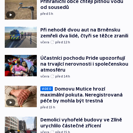
Příhraniční obce chtějí pitnou vodu
od sousedů
před 5
h
Při nehodě dvou aut na Brněnsku
zemřeli dva lidé, čtyři se těžce zranili
včera
před 12
h
Účastníci pochodu Pride upozorňují
na trvající nerovnosti i společenskou
atmosféru
včera
před 14
h
Domovu Mutice hrozí
VIDEO
maximální pokuta. Neregistrovaná
péče by mohla být trestná
před 15
h
Demolici vyhořelé budovy ve Zlíně
urychlilo částečné zřícení
včera
před 15
h