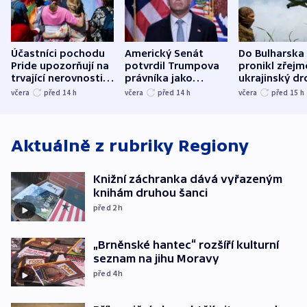
Účastníci pochodu
Americký Senát
Do Bulharska
Pride upozorňují na
potvrdil Trumpova
pronikl zřejm
trvající nerovnosti i
právníka jako
ukrajinský dr
společenskou
ministra
explodoval k
včera
před 14
h
včera
před 14
h
včera
před 15
h
atmosféru
spravedlnosti
od plynovod
Aktuálně z rubriky
Regiony
Knižní záchranka dává vyřazeným
knihám druhou šanci
před 2
h
„Brněnské hantec“ rozšíří kulturní
seznam na jihu Moravy
před 4
h