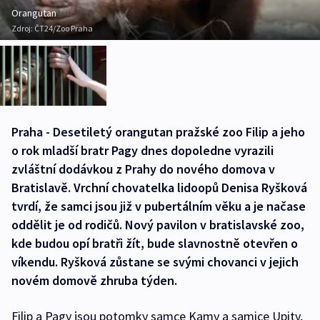
Orangutan
Zdroj:
ČT24/Zoo Praha
Praha - Desetiletý orangutan pražské zoo Filip a jeho
o rok mladší bratr Pagy dnes dopoledne vyrazili
zvláštní dodávkou z Prahy do nového domova v
Bratislavě. Vrchní chovatelka lidoopů Denisa Ryšková
tvrdí, že samci jsou již v pubertálním věku a je načase
oddělit je od rodičů. Nový pavilon v bratislavské zoo,
kde budou opí bratři žít, bude slavnostně otevřen o
víkendu. Ryšková zůstane se svými chovanci v jejich
novém domově zhruba týden.
Filip a Pagy jsou potomky samce Kamy a samice Upity,