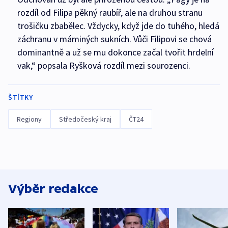
rozdíl od Filipa pěkný raubíř, ale na druhou stranu
trošičku zbabělec. Vždycky, když jde do tuhého, hledá
záchranu v máminých sukních. Vůči Filipovi se chová
dominantně a už se mu dokonce začal tvořit hrdelní
vak,“ popsala Ryšková rozdíl mezi sourozenci.
ŠTÍTKY
Regiony
Středočeský kraj
ČT24
Výběr redakce