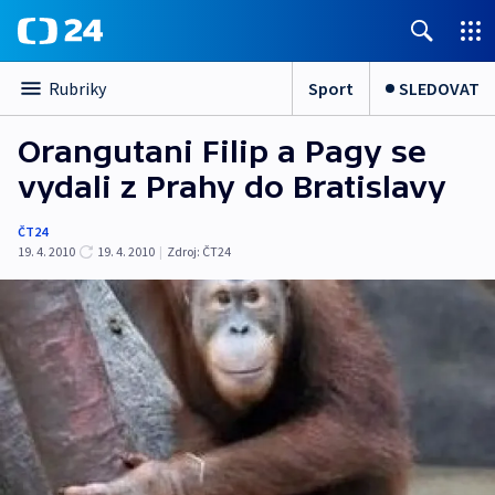
Sport
SLEDOVAT
Rubriky
Orangutani Filip a Pagy se
vydali z Prahy do Bratislavy
ČT24
19. 4. 2010
19. 4. 2010
|
Zdroj:
ČT24