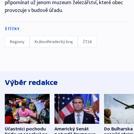
připomínat už jenom muzeum železářství, které obec
provozuje v budově úřadu.
ŠTÍTKY
Regiony
Královéhradecký kraj
ČT24
Výběr redakce
Účastníci pochodu
Americký Senát
Do Bulharska