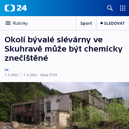
Sport
SLEDOVAT
Rubriky
Okolí bývalé slévárny ve
Skuhravě může být chemicky
znečištěné
ire
7. 5. 2012
7. 5. 2012
|
Zdroj:
ČT24