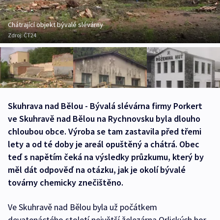
Chátrající objekt bývalé slévárny
Zdroj:
ČT24
Skuhrava nad Bělou - Bývalá slévárna firmy Porkert
ve Skuhravě nad Bělou na Rychnovsku byla dlouho
chloubou obce. Výroba se tam zastavila před třemi
lety a od té doby je areál opuštěný a chátrá. Obec
teď s napětím čeká na výsledky průzkumu, který by
měl dát odpověď na otázku, jak je okolí bývalé
továrny chemicky znečištěno.
Ve Skuhravě nad Bělou byla už počátkem
devatenáctého století největší železárna Orlických hor.