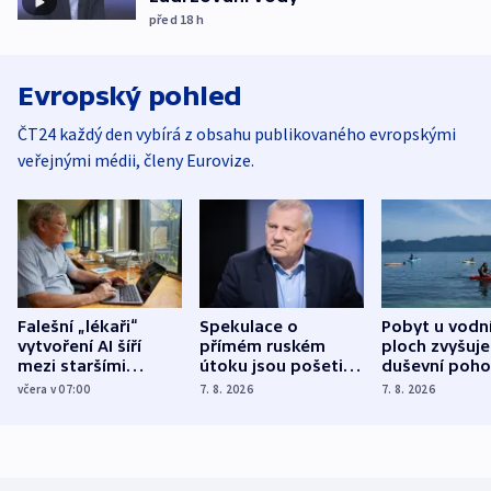
před 18
h
Evropský pohled
ČT24 každý den vybírá z obsahu publikovaného evropskými
veřejnými médii, členy Eurovize.
Falešní „lékaři“
Spekulace o
Pobyt u vodn
vytvoření AI šíří
přímém ruském
ploch zvyšuje
mezi staršími
útoku jsou pošetilé,
duševní poho
Poláky nebezpečné
míní estonský
ukázala
včera v 07:00
7. 8. 2026
7. 8. 2026
zdravotní rady
bezpečnostní
mezinárodní 
expert