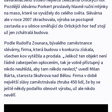
Pozdější slévárnu Porkert proslavily hlavně ruční mlýnky
na maso, které se vyvážely do celého světa. Slévárna
ale v roce 2007 zkrachovala, výroba se postupně
zastavila a u silnice směřující do Orlických hor teď stojí
už jen zchátralá budova.
Podle Rudolfa Zounara, bývalého zaměstnance
slévárny, firma, která budovu v konkurzu získala,
všechen kov vytěžila a prodala. „Jelikož ten objekt není
řádně zabezpečen oplocením, tak je volně přístupný a
nikdo neuhlídá, aby tam někdo nevlezl,“ uvedl Milan
Bárta, starosta Skuhrova nad Bělou. Firma v době
největší slávy zaměstnávala zhruba 450 lidí, že by se
ještě někdy podařilo obnovit výrobu, už ale nikdo
nevěří.