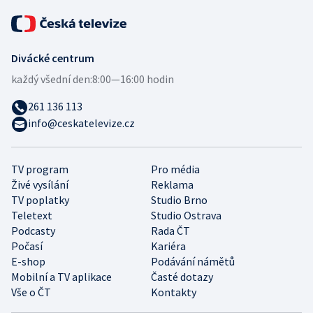
Divácké centrum
každý všední den:
8:00—16:00 hodin
261 136 113
info@ceskatelevize.cz
TV program
Pro média
Živé vysílání
Reklama
TV poplatky
Studio Brno
Teletext
Studio Ostrava
Podcasty
Rada ČT
Počasí
Kariéra
E-shop
Podávání námětů
Mobilní a TV aplikace
Časté dotazy
Vše o ČT
Kontakty