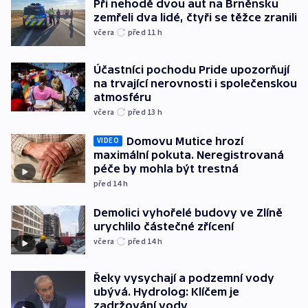
Při nehodě dvou aut na Brněnsku
zemřeli dva lidé, čtyři se těžce zranili
včera
před 11
h
Účastníci pochodu Pride upozorňují
na trvající nerovnosti i společenskou
atmosféru
včera
před 13
h
Domovu Mutice hrozí
VIDEO
maximální pokuta. Neregistrovaná
péče by mohla být trestná
před 14
h
Demolici vyhořelé budovy ve Zlíně
urychlilo částečné zřícení
včera
před 14
h
Řeky vysychají a podzemní vody
ubývá. Hydrolog: Klíčem je
zadržování vody