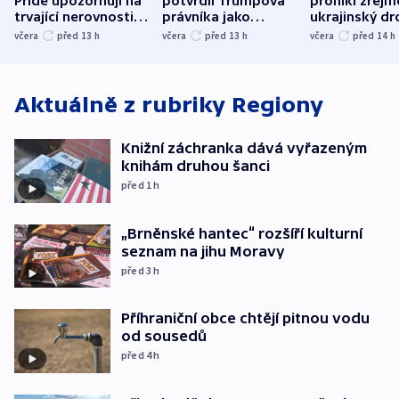
Pride upozorňují na
potvrdil Trumpova
pronikl zřejm
trvající nerovnosti i
právníka jako
ukrajinský dr
společenskou
ministra
explodoval k
včera
před 13
h
včera
před 13
h
včera
před 14
h
atmosféru
spravedlnosti
od plynovod
Aktuálně z rubriky
Regiony
Knižní záchranka dává vyřazeným
knihám druhou šanci
před 1
h
„Brněnské hantec“ rozšíří kulturní
seznam na jihu Moravy
před 3
h
Příhraniční obce chtějí pitnou vodu
od sousedů
před 4
h