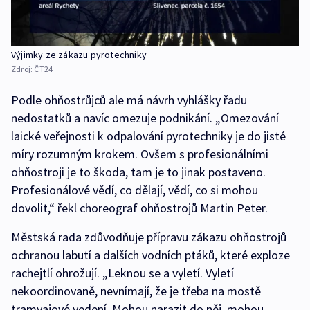
Výjimky ze zákazu pyrotechniky
Zdroj:
ČT24
Podle ohňostrůjců ale má návrh vyhlášky řadu
nedostatků a navíc omezuje podnikání. „Omezování
laické veřejnosti k odpalování pyrotechniky je do jisté
míry rozumným krokem. Ovšem s profesionálními
ohňostroji je to škoda, tam je to jinak postaveno.
Profesionálové vědí, co dělají, vědí, co si mohou
dovolit,“ řekl choreograf ohňostrojů Martin Peter.
Městská rada zdůvodňuje přípravu zákazu ohňostrojů
ochranou labutí a dalších vodních ptáků, které exploze
rachejtlí ohrožují. „Leknou se a vyletí. Vyletí
nekoordinovaně, nevnímají, že je třeba na mostě
tramvajové vedení. Mohou narazit do něj, mohou