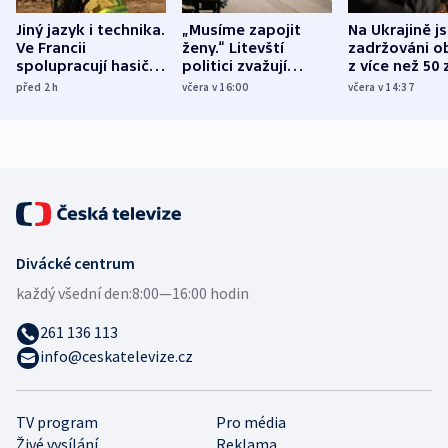
Jiný jazyk i technika.
„Musíme zapojit
Na Ukrajině j
Ve Francii
ženy.“ Litevští
zadržováni o
spolupracují hasiči z
politici zvažují
z více než 50 
různých zemí
dohodu o
Bojovali na s
před 2
h
včera v 16:00
včera v 14:37
demografii
Ruska
Divácké centrum
každý všední den:
8:00—16:00 hodin
261 136 113
info@ceskatelevize.cz
TV program
Pro média
Živé vysílání
Reklama