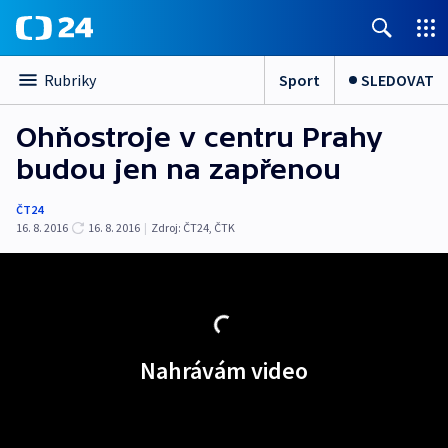
Sport
SLEDOVAT
Rubriky
Ohňostroje v centru Prahy
budou jen na zapřenou
ČT24
16. 8. 2016
16. 8. 2016
|
Zdroj:
ČT24
,
ČTK
Nahrávám video