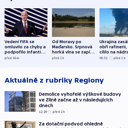
Vedení FIFA se
Od Moravy po
Ukrajina zasá
omluvilo za chyby a
Maďarsko. Srpnová
obří rafinerii
podpořilo Infantina.
horká vlna se zapíše
cílilo na nádra
UEFA trvá na
do dějin
autobus
před 36
m
před 1
h
08:52
před 1
h
bojkotu
klimatologie
Aktuálně z rubriky
Regiony
Demolice vyhořelé výškové budovy
ve Zlíně začne až v následujících
dnech
12:29
před 1
h
Za dotační podvod ohledně