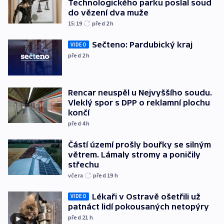
Technologického parku poslal soud
do vězení dva muže
15:19
před 2
h
Sečteno: Pardubický kraj
VIDEO
před 2
h
Rencar neuspěl u Nejvyššího soudu.
Vleklý spor s DPP o reklamní plochu
končí
před 4
h
Částí území prošly bouřky se silným
větrem. Lámaly stromy a poničily
střechu
včera
před 19
h
Lékaři v Ostravě ošetřili už
VIDEO
patnáct lidí pokousaných netopýry
před 21
h