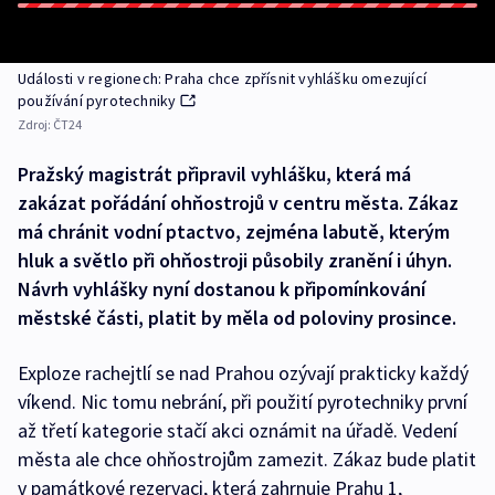
Události v regionech: Praha chce zpřísnit vyhlášku omezující
používání pyrotechniky
Zdroj:
ČT24
Pražský magistrát připravil vyhlášku, která má
zakázat pořádání ohňostrojů v centru města. Zákaz
má chránit vodní ptactvo, zejména labutě, kterým
hluk a světlo při ohňostroji působily zranění i úhyn.
Návrh vyhlášky nyní dostanou k připomínkování
městské části, platit by měla od poloviny prosince.
Exploze rachejtlí se nad Prahou ozývají prakticky každý
víkend. Nic tomu nebrání, při použití pyrotechniky první
až třetí kategorie stačí akci oznámit na úřadě. Vedení
města ale chce ohňostrojům zamezit. Zákaz bude platit
v památkové rezervaci, která zahrnuje Prahu 1,