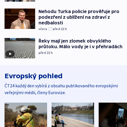
Nehodu Turka policie prověřuje pro
podezření z ublížení na zdraví z
nedbalosti
včera
před 22
h
Řeky mají jen zlomek obvyklého
průtoku. Málo vody je i v přehradách
před 22
h
Evropský pohled
ČT24 každý den vybírá z obsahu publikovaného evropskými
veřejnými médii, členy Eurovize.