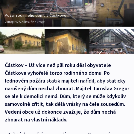
Požár rodinného domu v Částkově
Zdroj:
HZS Zlínského kraje
Částkov – Už více než půl roku děsí obyvatele
Částkova vyhořelé torzo rodinného domu. Po
lednovém požáru statik majiteli nařídil, aby staticky
narušený dům nechal zbourat. Majitel Jaroslav Gregor
se ale k demolici nemá. Dům, který se může kdykoliv
samovolně zřítit, tak dělá vrásky na čele sousedům.
Vedení obce už dokonce zvažuje, že dům nechá
zbourat na vlastní náklady.