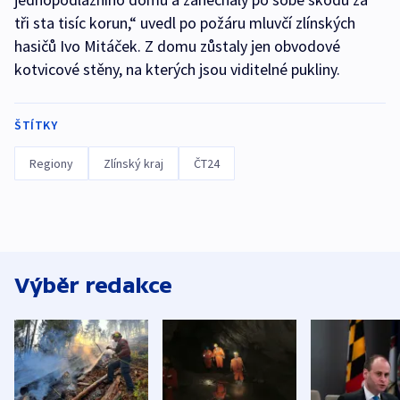
tři sta tisíc korun,“ uvedl po požáru mluvčí zlínských
hasičů Ivo Mitáček. Z domu zůstaly jen obvodové
kotvicové stěny, na kterých jsou viditelné pukliny.
ŠTÍTKY
Regiony
Zlínský kraj
ČT24
Výběr redakce