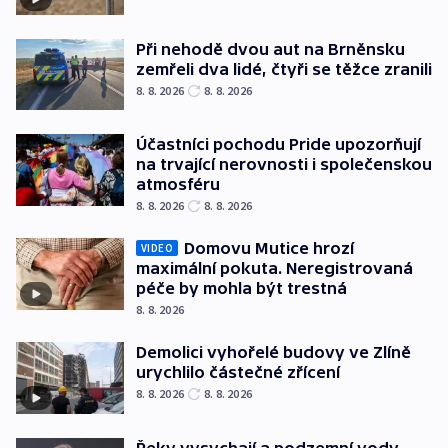
Při nehodě dvou aut na Brněnsku
zemřeli dva lidé, čtyři se těžce zranili
8. 8. 2026
8. 8. 2026
Účastníci pochodu Pride upozorňují
na trvající nerovnosti i společenskou
atmosféru
8. 8. 2026
8. 8. 2026
Domovu Mutice hrozí
VIDEO
maximální pokuta. Neregistrovaná
péče by mohla být trestná
8. 8. 2026
Demolici vyhořelé budovy ve Zlíně
urychlilo částečné zřícení
8. 8. 2026
8. 8. 2026
Řeky vysychají a podzemní vody