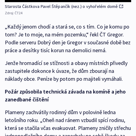
Starosta Částkova Pavel Štěpančík (nez.) o vyhořelém domě
Zdroj:
ČT24
„Každý jenom chodí a stará se, co s tím. Co je komu po
tom? Je to moje, na mém pozemku,“ řekl ČT Gregor.
Podle serveru Dobrý den je Gregor v současné době bez
práce a desítky tisíc korun na demolici nemá.
Jenže hromadící se stížnosti a obavy místních přivedly
zastupitele dokonce k úvaze, že dům zbourají na
náklady obce. Peníze by potom po majiteli vymáhali.
Požár způsobila technická závada na komíně a jeho
zanedbané čištění
Plameny zachvátily rodinný dům v polovině ledna
letošního roku. „Oheň nad ránem vzbudil spící rodinu,
která se stačila včas evakuovat. Plameny zničily střechu
jednopodlažního domu a zanechaly po sobě škodu za