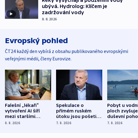
ubývá. Hydrolog: Klíčem je
zadržování vody
8. 8. 2026
Evropský pohled
ČT24 každý den vybírá z obsahu publikovaného evropskými
veřejnými médii, členy Eurovize.
Falešní „lékaři“
Spekulace o
Pobyt u vodn
vytvoření AI šíří
přímém ruském
ploch zvyšuje
mezi staršími
útoku jsou pošetilé,
duševní poho
Poláky nebezpečné
míní estonský
ukázala
8. 8. 2026
7. 8. 2026
7. 8. 2026
zdravotní rady
bezpečnostní
mezinárodní 
expert