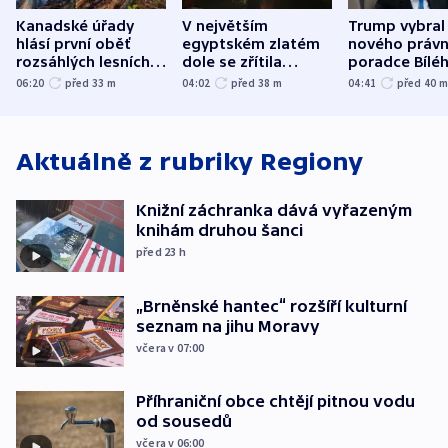
Kanadské úřady
V největším
Trump vybral
hlásí první oběť
egyptském zlatém
nového právn
rozsáhlých lesních
dole se zřítila
poradce Bílé
požárů
hornina, jeden
domu
06:20
před 33
m
04:02
před 38
m
04:41
před 40
člověk zemřel
Aktuálně z rubriky
Regiony
Knižní záchranka dává vyřazeným
knihám druhou šanci
před 23
h
„Brněnské hantec“ rozšíří kulturní
seznam na jihu Moravy
včera v 07:00
Příhraniční obce chtějí pitnou vodu
od sousedů
včera v 06:00