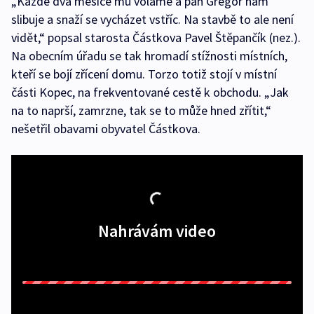
„Každé dva měsíce mu voláme a pan Gregor nám
slibuje a snaží se vycházet vstříc. Na stavbě to ale není
vidět,“ popsal starosta Částkova Pavel Štěpančík (nez.).
Na obecním úřadu se tak hromadí stížnosti místních,
kteří se bojí zřícení domu. Torzo totiž stojí v místní
části Kopec, na frekventované cestě k obchodu. „Jak
na to naprší, zamrzne, tak se to může hned zřítit,“
nešetřil obavami obyvatel Částkova.
Nahrávám video