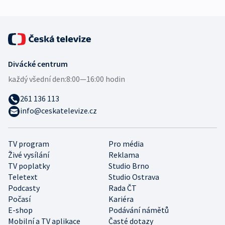
Divácké centrum
každý všední den:
8:00—16:00 hodin
261 136 113
info@ceskatelevize.cz
TV program
Pro média
Živé vysílání
Reklama
TV poplatky
Studio Brno
Teletext
Studio Ostrava
Podcasty
Rada ČT
Počasí
Kariéra
E-shop
Podávání námětů
Mobilní a TV aplikace
Časté dotazy