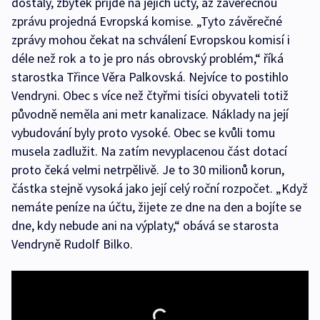
dostaly, zbytek přijde na jejich účty, až závěrečnou
zprávu projedná Evropská komise. „Tyto závěrečné
zprávy mohou čekat na schválení Evropskou komisí i
déle než rok a to je pro nás obrovský problém,“ říká
starostka Třince Věra Palkovská. Nejvíce to postihlo
Vendryni. Obec s více než čtyřmi tisíci obyvateli totiž
původně neměla ani metr kanalizace. Náklady na její
vybudování byly proto vysoké. Obec se kvůli tomu
musela zadlužit. Na zatím nevyplacenou část dotací
proto čeká velmi netrpělivě. Je to 30 milionů korun,
částka stejně vysoká jako její celý roční rozpočet. „Když
nemáte peníze na účtu, žijete ze dne na den a bojíte se
dne, kdy nebude ani na výplaty,“ obává se starosta
Vendryně Rudolf Bilko.