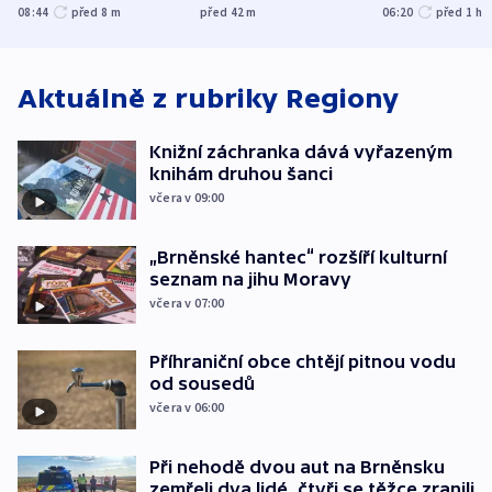
udeřilo na Sumy a
účetnictví za 5,6
požárů
08:44
před 8
m
před 42
m
06:20
před 1
h
Oděsu
miliardy
Aktuálně z rubriky
Regiony
Knižní záchranka dává vyřazeným
knihám druhou šanci
včera v 09:00
„Brněnské hantec“ rozšíří kulturní
seznam na jihu Moravy
včera v 07:00
Příhraniční obce chtějí pitnou vodu
od sousedů
včera v 06:00
Při nehodě dvou aut na Brněnsku
zemřeli dva lidé, čtyři se těžce zranili