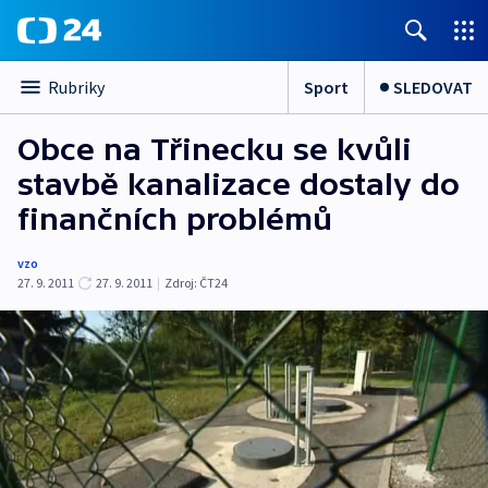
Sport
SLEDOVAT
Rubriky
Obce na Třinecku se kvůli
stavbě kanalizace dostaly do
finančních problémů
vzo
27. 9. 2011
27. 9. 2011
|
Zdroj:
ČT24