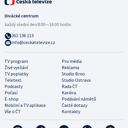
Divácké centrum
každý všední den:
8:00—16:00 hodin
261 136 113
info@ceskatelevize.cz
TV program
Pro média
Živé vysílání
Reklama
TV poplatky
Studio Brno
Teletext
Studio Ostrava
Podcasty
Rada ČT
Počasí
Kariéra
E-shop
Podávání námětů
Mobilní a TV aplikace
Časté dotazy
Vše o ČT
Kontakty