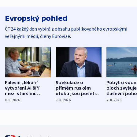
Evropský pohled
ČT24 každý den vybírá z obsahu publikovaného evropskými
veřejnými médii, členy Eurovize.
Falešní „lékaři“
Spekulace o
Pobyt u vodn
vytvoření AI šíří
přímém ruském
ploch zvyšuje
mezi staršími
útoku jsou pošetilé,
duševní poho
Poláky nebezpečné
míní estonský
ukázala
8. 8. 2026
7. 8. 2026
7. 8. 2026
zdravotní rady
bezpečnostní
mezinárodní 
expert