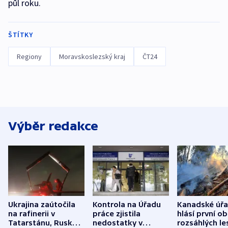
půl roku.
ŠTÍTKY
Regiony
Moravskoslezský kraj
ČT24
Výběr redakce
Ukrajina zaútočila
Kontrola na Úřadu
Kanadské úř
na rafinerii v
práce zjistila
hlásí první o
Tatarstánu, Rusko
nedostatky v
rozsáhlých le