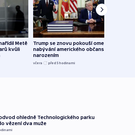
ařídil Metě
Trump se znovu pokouší omezit
Veden
arů kvůli
nabývání amerického občanství
podpo
m
narozením
bojk
včera
před 5
hodinami
včera
podvod ohledně Technologického parku
do vězení dva muže
odinami