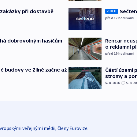
o zakázky při dostavbě
Sečten
VIDEO
před 17
hodinami
áhá dobrovolným hasičům
Rencar neusp
e
o reklamní p
před 19
hodinami
é budovy ve Zlíně začne až
Částí území 
stromy a pon
5. 8. 2026
5. 8. 2
vropskými veřejnými médii, členy Eurovize.