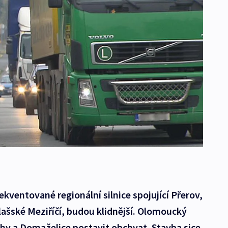
rekventované regionální silnice spojující Přerov,
ašské Meziříčí, budou klidnější. Olomoucký
chy a Domaželice postavit obchvat. Stavba sice