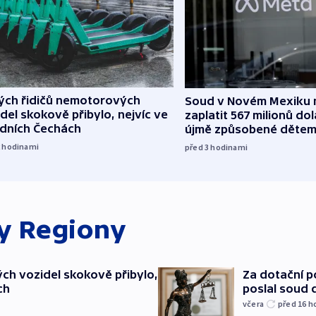
lých řidičů nemotorových
Soud v Novém Mexiku n
del skokově přibylo, nejvíc ve
zaplatit 567 milionů dol
edních Čechách
újmě způsobené děte
2
hodinami
před 3
hodinami
ky
Regiony
ch vozidel skokově přibylo,
Za dotační 
ch
poslal soud 
včera
před 16
h