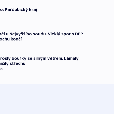
o: Pardubický kraj
ěl u Nejvyššího soudu. Vleklý spor s DPP
lochu končí
prošly bouřky se silným větrem. Lámaly
ičily střechu
026