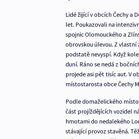
Lidé žijící v obcích Čechy 
let. Poukazovali na intenzivn
spojnic Olomouckého a Zlín
obrovskou úlevou. Z vlastní zk
podstatě nevyspí. Když kolem
duní. Ráno se nedá z bočních
projede asi pět tisíc aut. V 
místostarosta obce Čechy Mi
Podle domaželického místos
část projíždějících vozidel
hmotami do nedalekého Louko
stávající provoz stavěná. Tě