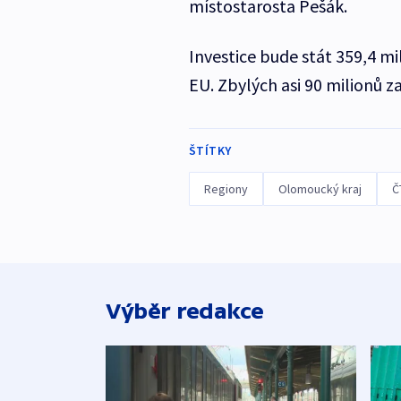
místostarosta Pešák.
Investice bude stát 359,4 mi
EU. Zbylých asi 90 milionů za
ŠTÍTKY
Regiony
Olomoucký kraj
Č
Výběr redakce