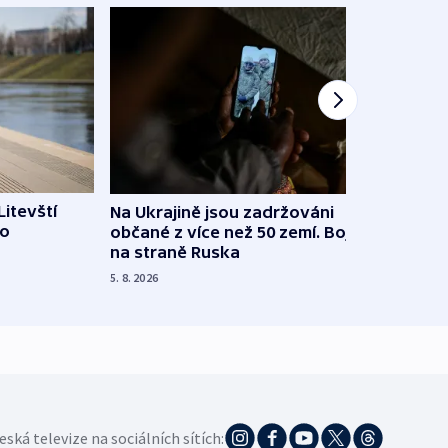
Litevští
Na Ukrajině jsou zadržováni
Španě
 o
občané z více než 50 zemí. Bojovali
dosta
na straně Ruska
4. 8. 20
5. 8. 2026
eská televize na sociálních sítích: