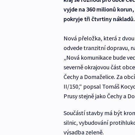
vyjde na 360 milionů korun, 
pokryje tři čtvrtiny nákladů.
Nová přeložka, která z dvo
odvede tranzitní dopravu, n
„Nová komunikace bude ved
severně okrajovou část obce
Čechy a Domaželice. Za obcí 
II/150,“ popsal Tomáš Kocy
Prusy stejně jako Čechy a D
Součástí stavby má být krom
silnic, vybudování protihlu
výsadba zeleně.