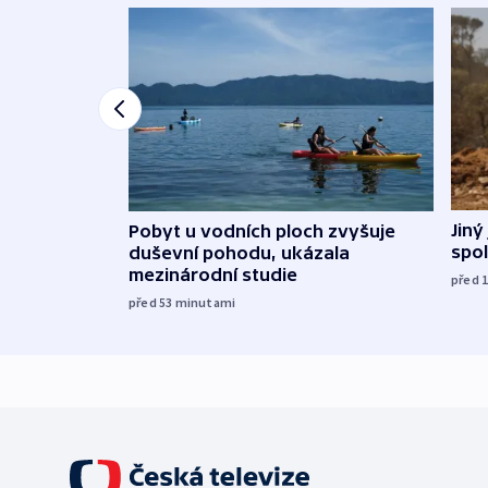
Jiný
Pobyt u vodních ploch zvyšuje
spol
duševní pohodu, ukázala
mezinárodní studie
před 
před 53
minutami