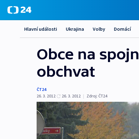
Hlavní události
Ukrajina
Volby
Domácí
Obce na spojn
obchvat
ČT24
26. 3. 2012
26. 3. 2012
|
Zdroj:
ČT24