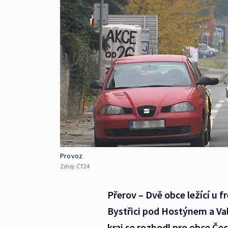
Provoz
Zdroj:
ČT24
Přerov – Dvě obce ležící u f
Bystřici pod Hostýnem a Val
kraj se rozhodl pro obce Če