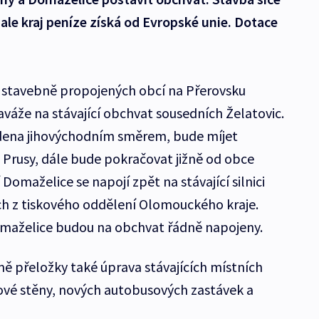
ale kraj peníze získá od Evropské unie. Dotace
u stavebně propojených obcí na Přerovsku
aváže na stávající obchvat sousedních Želatovic.
ena jihovýchodním směrem, bude míjet
 Prusy, dále bude pokračovat jižně od obce
Domaželice se napojí zpět na stávající silnici
ch z tiskového oddělení Olomouckého kraje.
omaželice budou na obchvat řádně napojeny.
ě přeložky také úprava stávajících místních
kové stěny, nových autobusových zastávek a