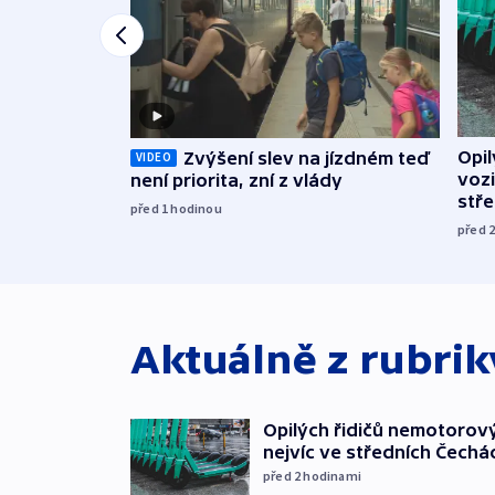
Opi
Zvýšení slev na jízdném teď
VIDEO
vozi
není priorita, zní z vlády
stř
před 1
hodinou
před 
Aktuálně z rubri
Opilých řidičů nemotorový
nejvíc ve středních Čechá
před 2
hodinami