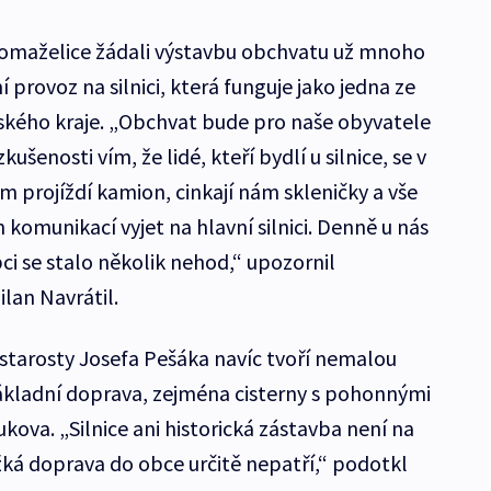
a Domaželice žádali výstavbu obchvatu už mnoho
í provoz na silnici, která funguje jako jedna ze
ského kraje. „Obchvat bude pro naše obyvatele
ušenosti vím, že lidé, kteří bydlí u silnice, se v
 projíždí kamion, cinkají nám skleničky a vše
 komunikací vyjet na hlavní silnici. Denně u nás
obci se stalo několik nehod,“ upozornil
lan Navrátil.
tarosty Josefa Pešáka navíc tvoří nemalou
 nákladní doprava, zejména cisterny s pohonnými
va. „Silnice ani historická zástavba není na
žká doprava do obce určitě nepatří,“ podotkl