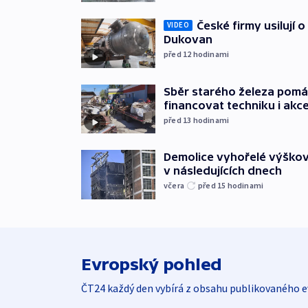
České firmy usilují 
VIDEO
Dukovan
před 12
hodinami
Sběr starého železa pom
financovat techniku i akc
před 13
hodinami
Demolice vyhořelé výškov
v následujících dnech
včera
před 15
hodinami
Evropský pohled
ČT24 každý den vybírá z obsahu publikovaného e