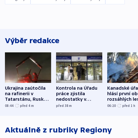
Výběr redakce
Ukrajina zaútočila
Kontrola na Úřadu
Kanadské úř
na rafinerii v
práce zjistila
hlásí první o
Tatarstánu, Rusko
nedostatky v
rozsáhlých le
udeřilo na Sumy a
účetnictví za 5,6
požárů
08:44
před 4
m
před 38
m
06:20
před 1
h
Oděsu
miliardy
Aktuálně z rubriky
Regiony