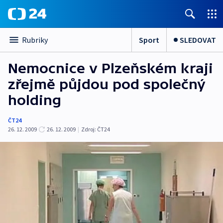
Sport
SLEDOVAT
Rubriky
Nemocnice v Plzeňském kraji
zřejmě půjdou pod společný
holding
ČT24
26. 12. 2009
26. 12. 2009
|
Zdroj:
ČT24