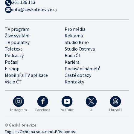
261 136 113
info@ceskatelevize.cz
TV program
Pro média
Živé vysílání
Reklama
TV poplatky
Studio Brno
Teletext
Studio Ostrava
Podcasty
Rada ČT
Počasí
Kariéra
E-shop
Podávání námětů
Mobilní a TV aplikace
Časté dotazy
Vše o ČT
Kontakty
Instagram
Facebook
YouTube
X
Threads
© Česká televize
•
•
English
Ochrana soukromí
Přístupnost