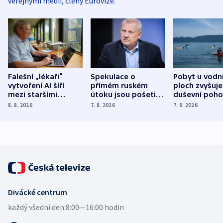
veřejnými médii, členy Eurovize.
Falešní „lékaři“
Spekulace o
Pobyt u vodn
vytvoření AI šíří
přímém ruském
ploch zvyšuje
mezi staršími
útoku jsou pošetilé,
duševní poho
Poláky nebezpečné
míní estonský
ukázala
8. 8. 2026
7. 8. 2026
7. 8. 2026
zdravotní rady
bezpečnostní
mezinárodní 
expert
Divácké centrum
každý všední den:
8:00—16:00 hodin