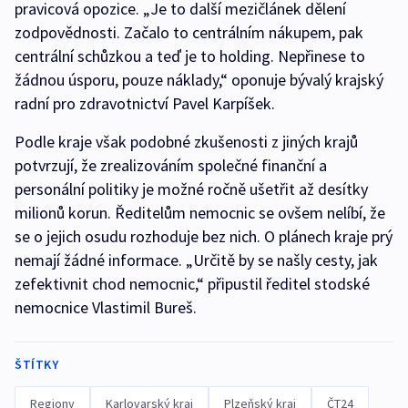
pravicová opozice. „Je to další mezičlánek dělení
zodpovědnosti. Začalo to centrálním nákupem, pak
centrální schůzkou a teď je to holding. Nepřinese to
žádnou úsporu, pouze náklady,“ oponuje bývalý krajský
radní pro zdravotnictví Pavel Karpíšek.
Podle kraje však podobné zkušenosti z jiných krajů
potvrzují, že zrealizováním společné finanční a
personální politiky je možné ročně ušetřit až desítky
milionů korun. Ředitelům nemocnic se ovšem nelíbí, že
se o jejich osudu rozhoduje bez nich. O plánech kraje prý
nemají žádné informace. „Určitě by se našly cesty, jak
zefektivnit chod nemocnic,“ připustil ředitel stodské
nemocnice Vlastimil Bureš.
ŠTÍTKY
Regiony
Karlovarský kraj
Plzeňský kraj
ČT24