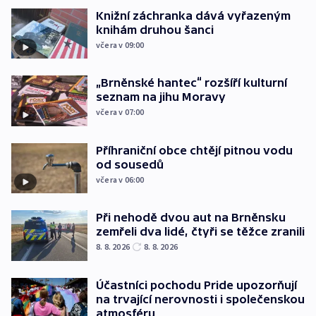
Knižní záchranka dává vyřazeným
knihám druhou šanci
včera v 09:00
„Brněnské hantec“ rozšíří kulturní
seznam na jihu Moravy
včera v 07:00
Příhraniční obce chtějí pitnou vodu
od sousedů
včera v 06:00
Při nehodě dvou aut na Brněnsku
zemřeli dva lidé, čtyři se těžce zranili
8. 8. 2026
8. 8. 2026
Účastníci pochodu Pride upozorňují
na trvající nerovnosti i společenskou
atmosféru