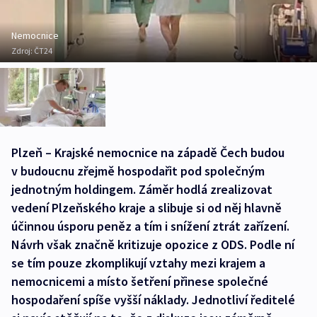
Nemocnice
Zdroj:
ČT24
Plzeň – Krajské nemocnice na západě Čech budou
v budoucnu zřejmě hospodařit pod společným
jednotným holdingem. Záměr hodlá zrealizovat
vedení Plzeňského kraje a slibuje si od něj hlavně
účinnou úsporu peněz a tím i snížení ztrát zařízení.
Návrh však značně kritizuje opozice z ODS. Podle ní
se tím pouze zkomplikují vztahy mezi krajem a
nemocnicemi a místo šetření přinese společné
hospodaření spíše vyšší náklady. Jednotliví ředitelé