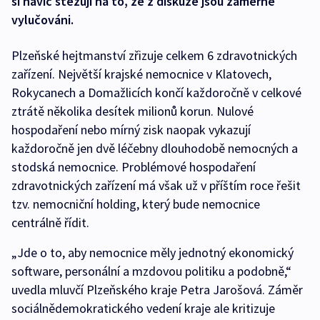
si navíc stěžují na to, že z diskuze jsou záměrně
vylučováni.
Plzeňské hejtmanství zřizuje celkem 6 zdravotnických
zařízení. Největší krajské nemocnice v Klatovech,
Rokycanech a Domažlicích končí každoročně v celkové
ztrátě několika desítek milionů korun. Nulové
hospodaření nebo mírný zisk naopak vykazují
každoročně jen dvě léčebny dlouhodobě nemocných a
stodská nemocnice. Problémové hospodaření
zdravotnických zařízení má však už v příštím roce řešit
tzv. nemocniční holding, který bude nemocnice
centrálně řídit.
„Jde o to, aby nemocnice měly jednotný ekonomický
software, personální a mzdovou politiku a podobně,“
uvedla mluvčí Plzeňského kraje Petra Jarošová. Záměr
sociálnědemokratického vedení kraje ale kritizuje