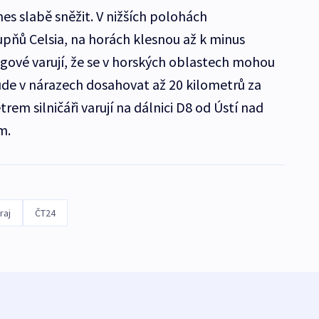
es slabě sněžit. V nižších polohách
upňů Celsia, na horách klesnou až k minus
ové varují, že se v horských oblastech mohou
bude v nárazech dosahovat až 20 kilometrů za
em silničáři varují na dálnici D8 od Ústí nad
m.
raj
ČT24