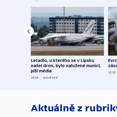
Letadlo, u kterého se v Lipsku
Evr
našel dron, bylo naložené municí,
zás
píší média
11:23
10:56
právě teď
Aktuálně z rubri