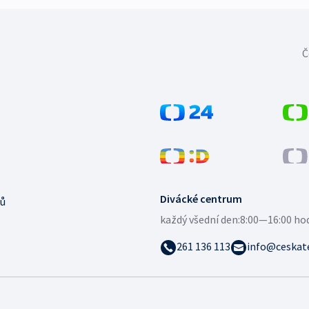
Č
Divácké centrum
ů
každý všední den:
8:00—16:00 ho
261 136 113
info@ceskate