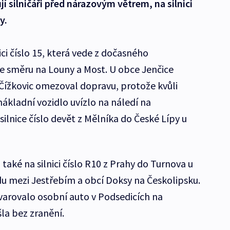
í silničáři před nárazovým větrem, na silnici
y.
ici číslo 15, která vede z dočasného
ve směru na Louny a Most. U obce Jenčice
Čížkovic omezoval dopravu, protože kvůli
nákladní vozidlo uvízlo na náledí na
silnice číslo devět z Mělníka do České Lípy u
i také na silnici číslo R10 z Prahy do Turnova u
ezdu mezi Jestřebím a obcí Doksy na Českolipsku.
varovalo osobní auto v Podsedicích na
la bez zranění.