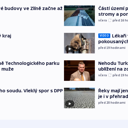
é budovy ve Zlíně začne až
Částí území 
stromy a pon
včera
před 16
h
 kraj
Lékaři 
VIDEO
pokousaných
před 19
hodinami
ně Technologického parku
Nehodu Turka
a muže
ublížení na z
včera
před 19
h
ho soudu. Vleklý spor s DPP
Řeky mají je
je i v přehra
před 20
hodinami