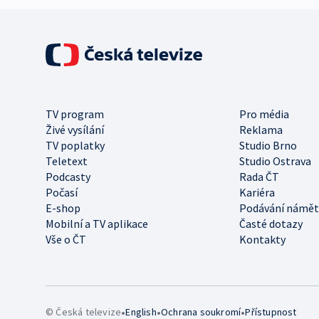
TV program
Pro média
Živé vysílání
Reklama
TV poplatky
Studio Brno
Teletext
Studio Ostrava
Podcasty
Rada ČT
Počasí
Kariéra
E-shop
Podávání námět
Mobilní a TV aplikace
Časté dotazy
Vše o ČT
Kontakty
•
•
•
© Česká televize
English
Ochrana soukromí
Přístupnost