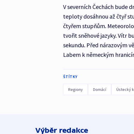
V severních Čechách bude dn
teploty dosáhnou až čtyř st
čtyřem stupňům. Meteorolog
tvořit sněhové jazyky. Vítr 
sekundu. Před nárazovým větr
Labem k německým hranicí
ŠTÍTKY
Regiony
Domácí
Ústecký k
Výběr redakce