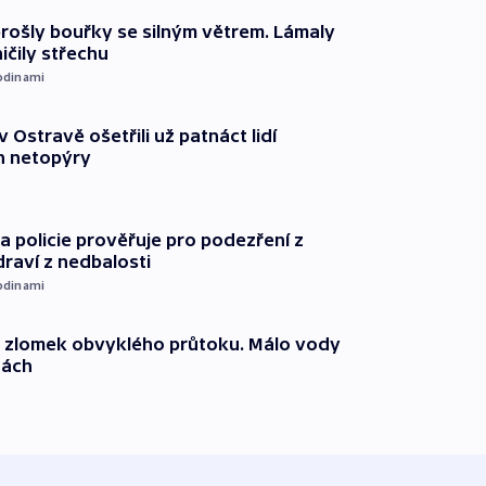
prošly bouřky se silným větrem. Lámaly
ičily střechu
odinami
v Ostravě ošetřili už patnáct lidí
 netopýry
 policie prověřuje pro podezření z
draví z nedbalosti
odinami
n zlomek obvyklého průtoku. Málo vody
dách