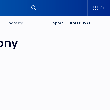
ČT
Podcasty
Sport
SLEDOVAT
iony