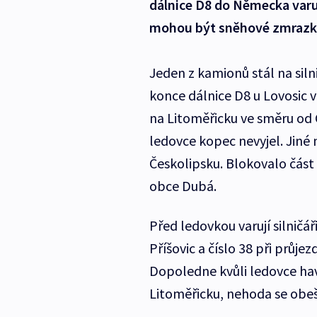
dálnice D8 do Německa varuj
mohou být sněhové zmrazk
Jeden z kamionů stál na siln
konce dálnice D8 u Lovosic 
na Litoměřicku ve směru od 
ledovce kopec nevyjel. Jiné 
Českolipsku. Blokovalo část 
obce Dubá.
Před ledovkou varují silničář
Příšovic a číslo 38 při průj
Dopoledne kvůli ledovce ha
Litoměřicku, nehoda se obeš