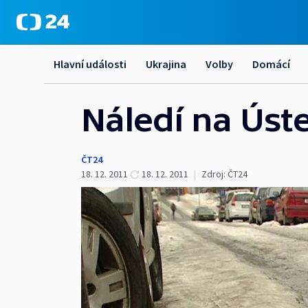
Hlavní události
Ukrajina
Volby
Domácí
Náledí na Úst
ČT24
18. 12. 2011
18. 12. 2011
|
Zdroj:
ČT24