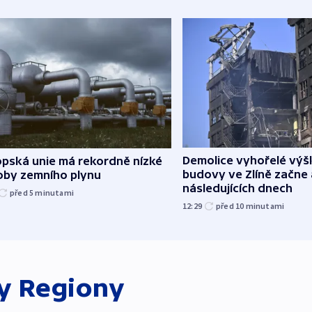
Demolice vyhořelé vý
opská unie má rekordně nízké
budovy ve Zlíně začne 
oby zemního plynu
následujících dnech
před 5
minutami
12:29
před 10
minutami
ky
Regiony