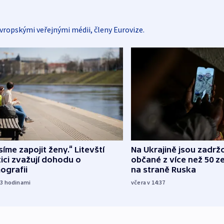
vropskými veřejnými médii, členy Eurovize.
íme zapojit ženy.“ Litevští
Na Ukrajině jsou zadrž
tici zvažují dohodu o
občané z více než 50 ze
ografii
na straně Ruska
23
hodinami
včera v 14:37