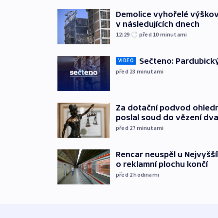
Demolice vyhořelé výškov
v následujících dnech
12:29
před 10
minutami
Sečteno: Pardubický
VIDEO
před 23
minutami
Za dotační podvod ohled
poslal soud do vězení dv
před 27
minutami
Rencar neuspěl u Nejvyšší
o reklamní plochu končí
před 2
hodinami