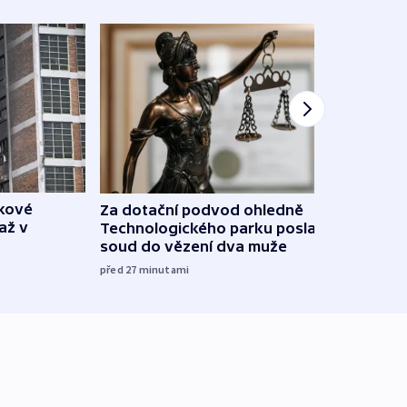
škové
Za dotační podvod ohledně
V Rus
až v
Technologického parku poslal
Ukraj
soud do vězení dva muže
08:52
před 27
minutami