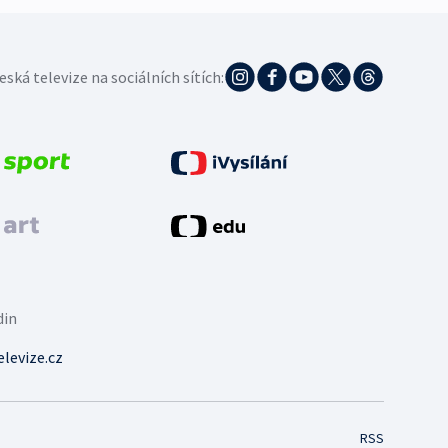
eská televize na sociálních sítích:
din
levize.cz
RSS