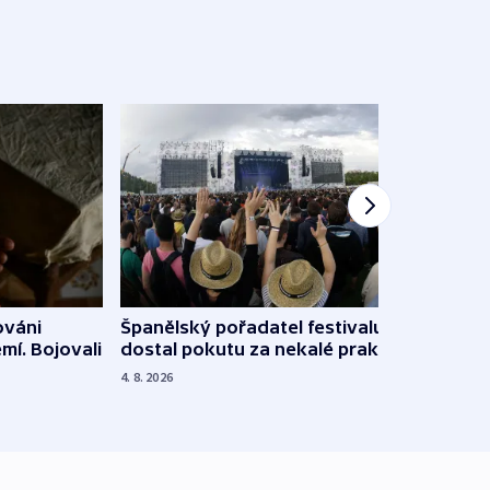
Španělský pořadatel festivalu
ováni
Lesn
dostal pokutu za nekalé praktiky
mí. Bojovali
dopa
zdrav
4. 8. 2026
4. 8. 20