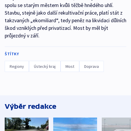
spolu se starým městem kvůli těžbě hnědého uhlí.
Stavbu, stejně jako další rekultivační práce, platí stát z
takzvaných „ekomiliard“, tedy peněz na likvidaci důlních
škod vzniklých před privatizací. Most by měl být
průjezdný v září.
ŠTÍTKY
Regiony
Ústecký kraj
Most
Doprava
Výběr redakce