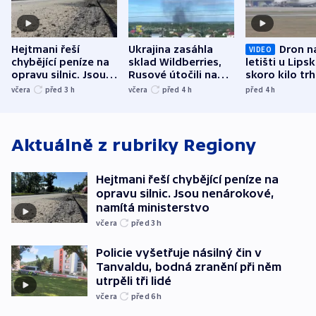
Hejtmani řeší
Ukrajina zasáhla
Dron n
VIDEO
chybějící peníze na
sklad Wildberries,
letišti u Lips
opravu silnic. Jsou
Rusové útočili na
skoro kilo trh
nenárokové, namítá
trh, hasiče či
indicie ukazuj
včera
před 3
h
včera
před 4
h
před 4
h
ministerstvo
stadion
Rusko
Aktuálně z rubriky
Regiony
Hejtmani řeší chybějící peníze na
opravu silnic. Jsou nenárokové,
namítá ministerstvo
včera
před 3
h
Policie vyšetřuje násilný čin v
Tanvaldu, bodná zranění při něm
utrpěli tři lidé
včera
před 6
h