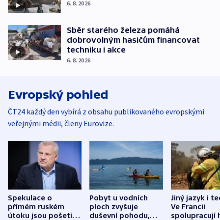
6. 8. 2026
Sběr starého železa pomáhá
dobrovolným hasičům financovat
techniku i akce
6. 8. 2026
Evropský pohled
ČT24 každý den vybírá z obsahu publikovaného evropskými
veřejnými médii, členy Eurovize.
Spekulace o
Pobyt u vodních
Jiný jazyk i t
přímém ruském
ploch zvyšuje
Ve Francii
útoku jsou pošetilé,
duševní pohodu,
spolupracují h