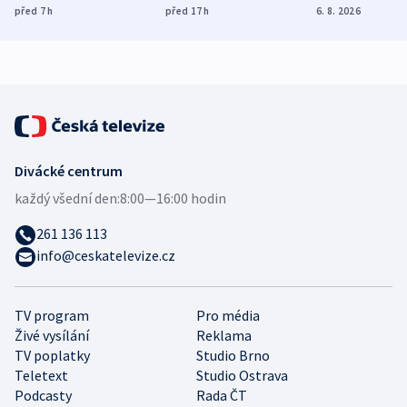
míní estonský
ukázala
různých zemí
před 7
h
před 17
h
6. 8. 2026
bezpečnostní
mezinárodní studie
expert
Divácké centrum
každý všední den:
8:00—16:00 hodin
261 136 113
info@ceskatelevize.cz
TV program
Pro média
Živé vysílání
Reklama
TV poplatky
Studio Brno
Teletext
Studio Ostrava
Podcasty
Rada ČT