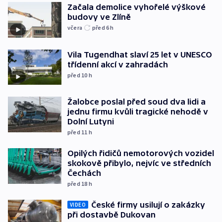
Začala demolice vyhořelé výškové
budovy ve Zlíně
včera
před 6
h
Vila Tugendhat slaví 25 let v UNESCO
třídenní akcí v zahradách
před 10
h
Žalobce poslal před soud dva lidi a
jednu firmu kvůli tragické nehodě v
Dolní Lutyni
před 11
h
Opilých řidičů nemotorových vozidel
skokově přibylo, nejvíc ve středních
Čechách
před 18
h
České firmy usilují o zakázky
VIDEO
při dostavbě Dukovan