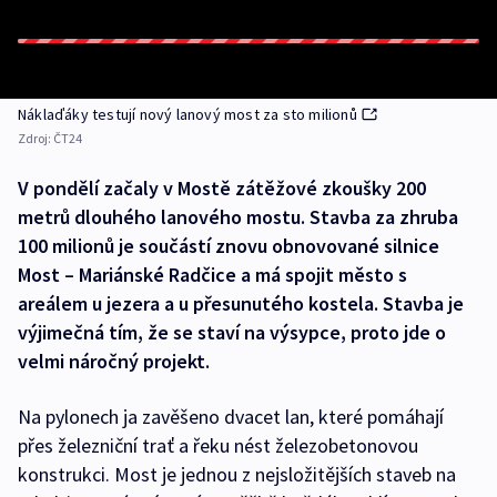
Náklaďáky testují nový lanový most za sto milionů
Zdroj:
ČT24
V pondělí začaly v Mostě zátěžové zkoušky 200
metrů dlouhého lanového mostu. Stavba za zhruba
100 milionů je součástí znovu obnovované silnice
Most – Mariánské Radčice a má spojit město s
areálem u jezera a u přesunutého kostela. Stavba je
výjimečná tím, že se staví na výsypce, proto jde o
velmi náročný projekt.
Na pylonech ja zavěšeno dvacet lan, které pomáhají
přes železniční trať a řeku nést železobetonovou
konstrukci. Most je jednou z nejsložitějších staveb na