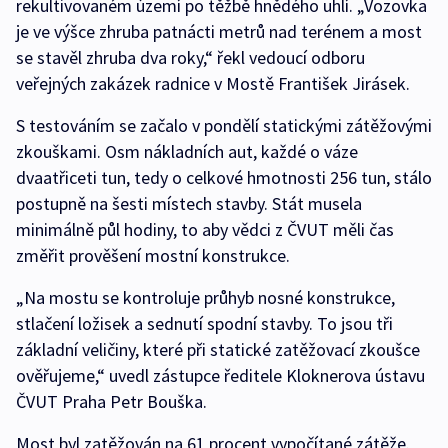
rekultivovaném území po těžbě hnědého uhlí. „Vozovka
je ve výšce zhruba patnácti metrů nad terénem a most
se stavěl zhruba dva roky,“ řekl vedoucí odboru
veřejných zakázek radnice v Mostě František Jirásek.
S testováním se začalo v pondělí statickými zátěžovými
zkouškami. Osm nákladních aut, každé o váze
dvaatřiceti tun, tedy o celkové hmotnosti 256 tun, stálo
postupně na šesti místech stavby. Stát musela
minimálně půl hodiny, to aby vědci z ČVUT měli čas
změřit prověšení mostní konstrukce.
„Na mostu se kontroluje průhyb nosné konstrukce,
stlačení ložisek a sednutí spodní stavby. To jsou tři
základní veličiny, které při statické zatěžovací zkoušce
ověřujeme,“ uvedl zástupce ředitele Kloknerova ústavu
ČVUT Praha Petr Bouška.
Most byl zatěžován na 61 procent vypočítané zátěže.