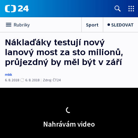
Sport
SLEDOVAT
Rubriky
Náklaďáky testují nový
lanový most za sto milionů,
průjezdný by měl být v září
mkk
6. 8. 2018
6. 8. 2018
|
Zdroj:
ČT24
Nahrávám video