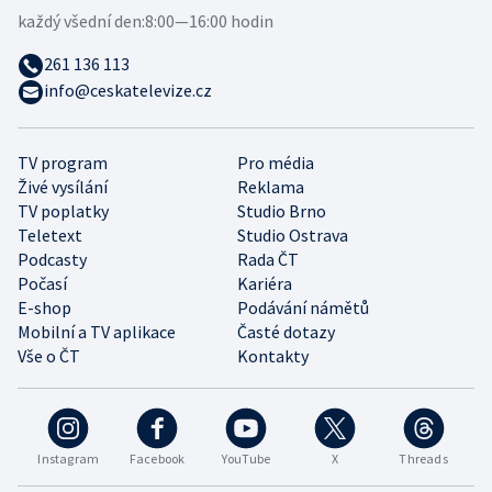
každý všední den:
8:00—16:00 hodin
261 136 113
info@ceskatelevize.cz
TV program
Pro média
Živé vysílání
Reklama
TV poplatky
Studio Brno
Teletext
Studio Ostrava
Podcasty
Rada ČT
Počasí
Kariéra
E-shop
Podávání námětů
Mobilní a TV aplikace
Časté dotazy
Vše o ČT
Kontakty
Instagram
Facebook
YouTube
X
Threads