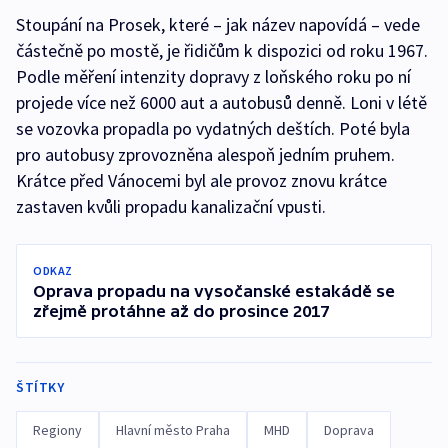
Stoupání na Prosek, které – jak název napovídá – vede
částečně po mostě, je řidičům k dispozici od roku 1967.
Podle měření intenzity dopravy z loňského roku po ní
projede více než 6000 aut a autobusů denně. Loni v létě
se vozovka propadla po vydatných deštích. Poté byla
pro autobusy zprovozněna alespoň jedním pruhem.
Krátce před Vánocemi byl ale provoz znovu krátce
zastaven kvůli propadu kanalizační vpusti.
ODKAZ
Oprava propadu na vysočanské estakádě se
zřejmě protáhne až do prosince 2017
ŠTÍTKY
Regiony
Hlavní město Praha
MHD
Doprava