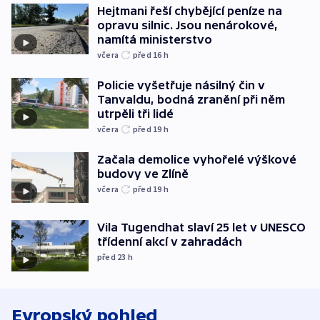
Hejtmani řeší chybějící peníze na
opravu silnic. Jsou nenárokové,
namítá ministerstvo
včera
před 16
h
Policie vyšetřuje násilný čin v
Tanvaldu, bodná zranění při něm
utrpěli tři lidé
včera
před 19
h
Začala demolice vyhořelé výškové
budovy ve Zlíně
včera
před 19
h
Vila Tugendhat slaví 25 let v UNESCO
třídenní akcí v zahradách
před 23
h
Evropský pohled