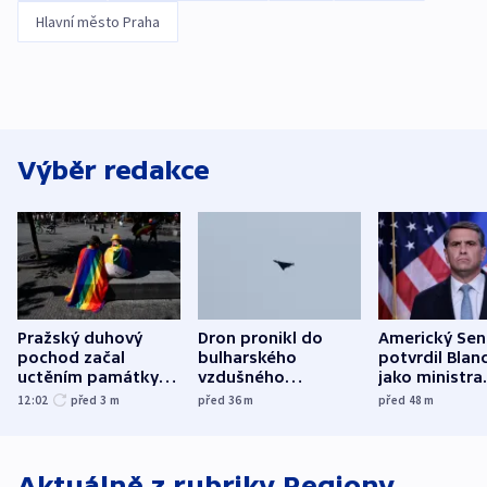
Hlavní město Praha
Výběr redakce
Pražský duhový
Dron pronikl do
Americký Sen
pochod začal
bulharského
potvrdil Blan
uctěním památky
vzdušného
jako ministra
obětí berlínského
prostoru,
spravedlnost
12:02
před 3
m
před 36
m
před 48
m
útoku
explodoval kilometr
od plynovodu
Aktuálně z rubriky
Regiony