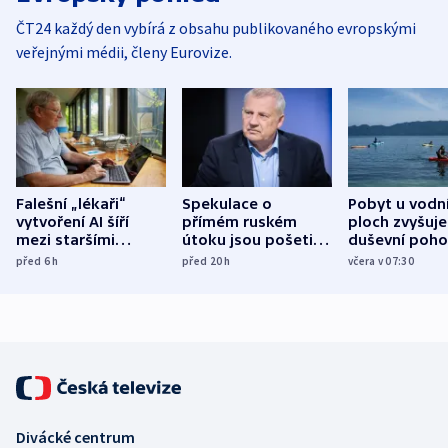
ČT24 každý den vybírá z obsahu publikovaného evropskými
veřejnými médii, členy Eurovize.
Falešní „lékaři“
Spekulace o
Pobyt u vodn
vytvoření AI šíří
přímém ruském
ploch zvyšuje
mezi staršími
útoku jsou pošetilé,
duševní poho
Poláky nebezpečné
míní estonský
ukázala
před 6
h
před 20
h
včera v 07:30
zdravotní rady
bezpečnostní
mezinárodní 
expert
Divácké centrum