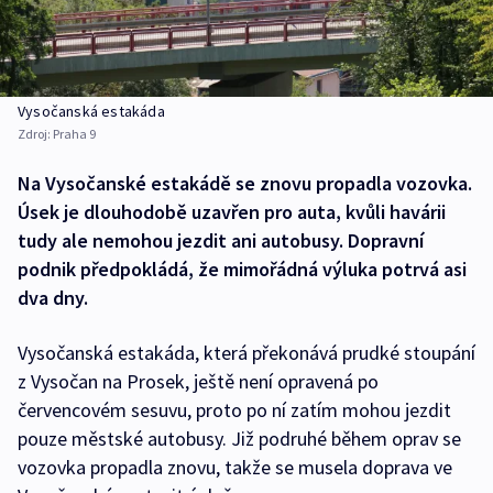
Vysočanská estakáda
Zdroj:
Praha 9
Na Vysočanské estakádě se znovu propadla vozovka.
Úsek je dlouhodobě uzavřen pro auta, kvůli havárii
tudy ale nemohou jezdit ani autobusy. Dopravní
podnik předpokládá, že mimořádná výluka potrvá asi
dva dny.
Vysočanská estakáda, která překonává prudké stoupání
z Vysočan na Prosek, ještě není opravená po
červencovém sesuvu, proto po ní zatím mohou jezdit
pouze městské autobusy. Již podruhé během oprav se
vozovka propadla znovu, takže se musela doprava ve