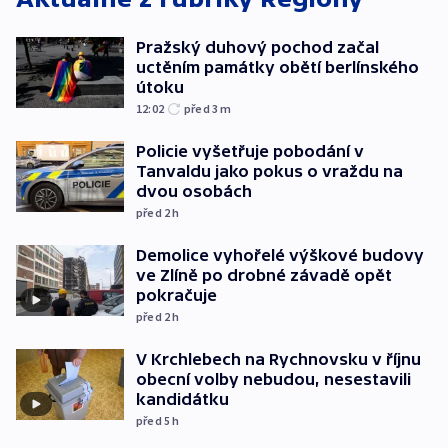
Pražský duhový pochod začal
uctěním památky obětí berlínského
útoku
12:02
před 3
m
Policie vyšetřuje pobodání v
Tanvaldu jako pokus o vraždu na
dvou osobách
před 2
h
Demolice vyhořelé výškové budovy
ve Zlíně po drobné závadě opět
pokračuje
před 2
h
V Krchlebech na Rychnovsku v říjnu
obecní volby nebudou, nesestavili
kandidátku
před 5
h