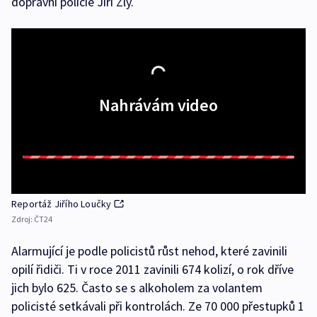
dopravní policie Jiří Zlý.
Nahrávám video
Reportáž Jiřího Loučky
Zdroj:
ČT24
Alarmující je podle policistů růst nehod, které zavinili
opilí řidiči. Ti v roce 2011 zavinili 674 kolizí, o rok dříve
jich bylo 625. Často se s alkoholem za volantem
policisté setkávali při kontrolách. Ze 70 000 přestupků 1