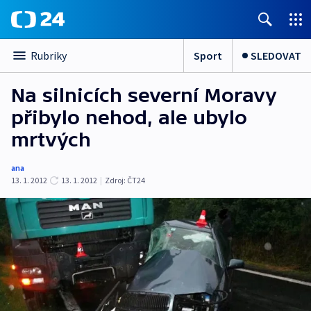
Sport
SLEDOVAT
Rubriky
Na silnicích severní Moravy
přibylo nehod, ale ubylo
mrtvých
ana
13. 1. 2012
13. 1. 2012
|
Zdroj:
ČT24