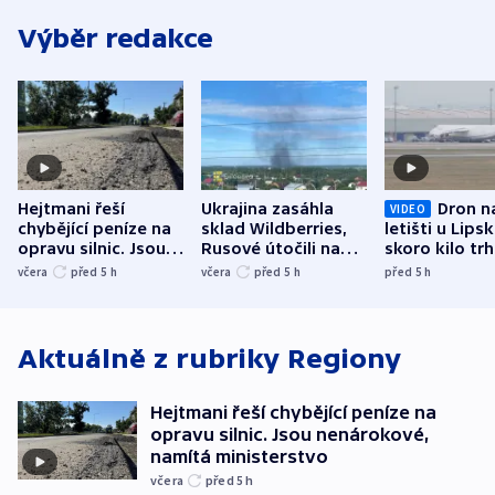
Výběr redakce
Hejtmani řeší
Ukrajina zasáhla
Dron n
VIDEO
chybějící peníze na
sklad Wildberries,
letišti u Lips
opravu silnic. Jsou
Rusové útočili na
skoro kilo trh
nenárokové, namítá
trh, hasiče či
indicie ukazuj
včera
před 5
h
včera
před 5
h
před 5
h
ministerstvo
stadion
Rusko
Aktuálně z rubriky
Regiony
Hejtmani řeší chybějící peníze na
opravu silnic. Jsou nenárokové,
namítá ministerstvo
včera
před 5
h