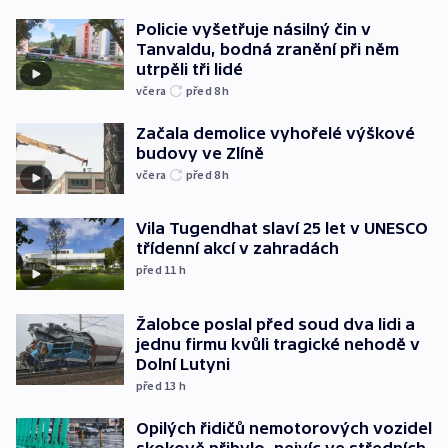
Policie vyšetřuje násilný čin v
Tanvaldu, bodná zranění při něm
utrpěli tři lidé
včera
před 8
h
Začala demolice vyhořelé výškové
budovy ve Zlíně
včera
před 8
h
Vila Tugendhat slaví 25 let v UNESCO
třídenní akcí v zahradách
před 11
h
Žalobce poslal před soud dva lidi a
jednu firmu kvůli tragické nehodě v
Dolní Lutyni
před 13
h
Opilých řidičů nemotorových vozidel
skokově přibylo, nejvíc ve středních