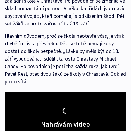
základní škole v Chrastavě. Po povodních se změnila ve
sklad humanitární pomoci. V několika třídách jsou navíc
ubytovaní vojáci, kteří pomáhají s odklízením škod. Pět
set žáků se proto začne učit až 13. září.
Hlavním důvodem, proč se škola neotevře včas, je však
chybějící lávka přes řeku. Děti se totiž nemají kudy
dostat do školy bezpečně. „Lávka by měla být do 13.
září vybudována,“ sdělil starosta Chrastavy Michael
Canov. Po povodních je potřeba každá ruka, jak tvrdí
Pavel Resl, otec dvou žáků ze školy v Chrastavě. Odklad
proto vítá.
Nahrávám video