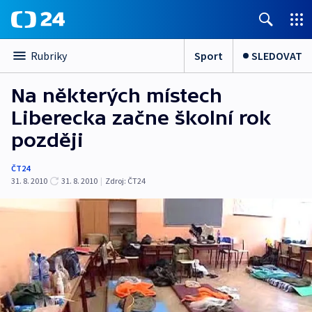
Sport
SLEDOVAT
Rubriky
Na některých místech
Liberecka začne školní rok
později
ČT24
31. 8. 2010
31. 8. 2010
|
Zdroj:
ČT24