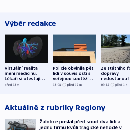
Výběr redakce
Virtuální realita
Policie obvinila pět
Ze státního 
mění medicínu.
lidí v souvislosti s
dopravy
Lékaři si otestují
veřejnou soutěží
nedostanou l
každý řez, říká
Správy železnic
kraje na silni
před 13
m
13:08
před 17
m
09:15
před 1
h
český expert
korunu, řekl 
Aktuálně z rubriky
Regiony
Žalobce poslal před soud dva lidi a
jednu firmu kvůli tragické nehodě v