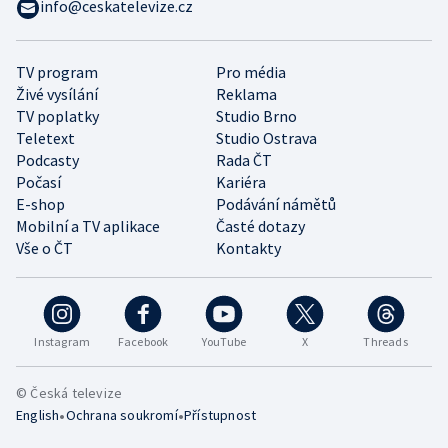
info@ceskatelevize.cz
TV program
Pro média
Živé vysílání
Reklama
TV poplatky
Studio Brno
Teletext
Studio Ostrava
Podcasty
Rada ČT
Počasí
Kariéra
E-shop
Podávání námětů
Mobilní a TV aplikace
Časté dotazy
Vše o ČT
Kontakty
Instagram
Facebook
YouTube
X
Threads
© Česká televize
•
•
English
Ochrana soukromí
Přístupnost