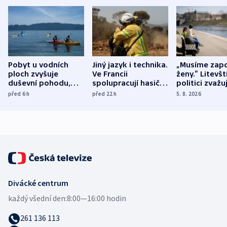
Pobyt u vodních
Jiný jazyk i technika.
„Musíme zapo
ploch zvyšuje
Ve Francii
ženy.“ Litevšt
duševní pohodu,
spolupracují hasiči z
politici zvažuj
ukázala
různých zemí
dohodu o
před 6
h
před 22
h
5. 8. 2026
mezinárodní studie
demografii
Divácké centrum
každý všední den:
8:00—16:00 hodin
261 136 113