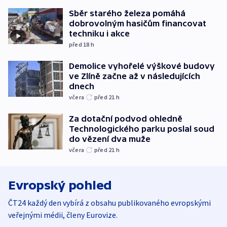
Sběr starého železa pomáhá
dobrovolným hasičům financovat
techniku i akce
před 18
h
Demolice vyhořelé výškové budovy
ve Zlíně začne až v následujících
dnech
včera
před 21
h
Za dotační podvod ohledně
Technologického parku poslal soud
do vězení dva muže
včera
před 21
h
Evropský pohled
ČT24 každý den vybírá z obsahu publikovaného evropskými
veřejnými médii, členy Eurovize.