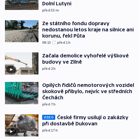
Dolní Lutyni
před 53
m
Ze státního fondu dopravy
nedostanou letos kraje na silnice ani
korunu, řekl Půta
09:15
před 1
h
Začala demolice vyhořelé výškové
budovy ve Zlíně
před 2
h
Opilých řidičů nemotorových vozidel
skokově přibylo, nejvíc ve středních
Čechách
před 7
h
České firmy usilují o zakázky
VIDEO
při dostavbě Dukovan
před 17
h