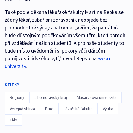
Také podle děkana lékařské fakulty Martina Repka se
žádný lékař, zubař ani zdravotník neobjede bez
plnohodnotné výuky anatomie. „Věřím, že památník
bude důstojným poděkováním všem těm, kteří pomohli
při vzdělávání našich studentů. A pro naše studenty to
bude místo uvědomění si pokory vůči dárcům i
pomíjivosti lidského bytí,“ uvedl Repko na
webu
univerzity
.
ŠTÍTKY
Regiony
Jihomoravský kraj
Masarykova univerzita
Veřejná sbírka
Brno
Lékařská fakulta
Výuka
Tělo