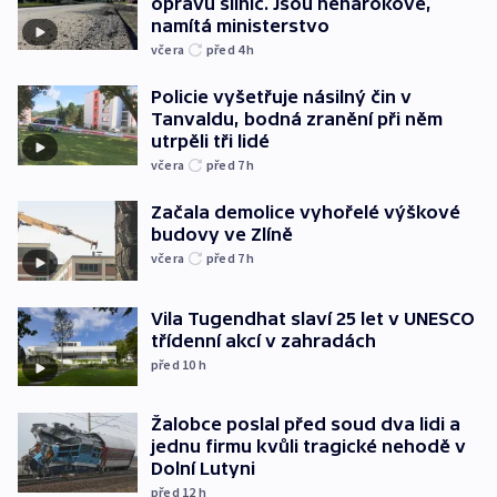
opravu silnic. Jsou nenárokové,
namítá ministerstvo
včera
před 4
h
Policie vyšetřuje násilný čin v
Tanvaldu, bodná zranění při něm
utrpěli tři lidé
včera
před 7
h
Začala demolice vyhořelé výškové
budovy ve Zlíně
včera
před 7
h
Vila Tugendhat slaví 25 let v UNESCO
třídenní akcí v zahradách
před 10
h
Žalobce poslal před soud dva lidi a
jednu firmu kvůli tragické nehodě v
Dolní Lutyni
před 12
h