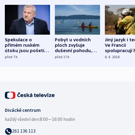
Spekulace o
Pobyt u vodních
Jiný jazyk i t
přímém ruském
ploch zvyšuje
Ve Francii
útoku jsou pošetilé,
duševní pohodu,
spolupracují h
míní estonský
ukázala
různých zemí
před 7
h
před 17
h
6. 8. 2026
bezpečnostní
mezinárodní studie
expert
Divácké centrum
každý všední den:
8:00—16:00 hodin
261 136 113