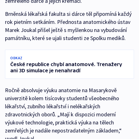
zemřelého dárce a jejich kremaci.
Brněnská lékařská fakulta si dárce těl připomíná každý
rok pietním setkáním. Přednosta anatomického ústav
Marek Joukal přišel ještě s myšlenkou na vybudování
památníku, které se ujali studenti ze Spolku mediků.
ODKAZ
České republice chybí anatomové. Trenažery
ani 3D simulace je nenahradí
Ročně absolvuje výuku anatomie na Masarykově
univerzitě kolem tisícovky studentů všeobecného
lékařství, zubního lékařství i nelékařských
zdravotnických oborů. „Mají k dispozici moderní
výukové technologie, praktická výuka na tělech
zemřelých je nadále nepostradatelným základem,“
uvedl Joukal.