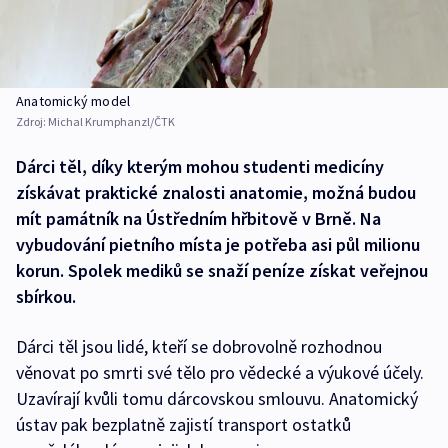
Anatomický model
Zdroj:
Michal Krumphanzl/ČTK
Dárci těl, díky kterým mohou studenti medicíny
získávat praktické znalosti anatomie, možná budou
mít památník na Ústředním hřbitově v Brně. Na
vybudování pietního místa je potřeba asi půl milionu
korun. Spolek mediků se snaží peníze získat veřejnou
sbírkou.
Dárci těl jsou lidé, kteří se dobrovolně rozhodnou
věnovat po smrti své tělo pro vědecké a výukové účely.
Uzavírají kvůli tomu dárcovskou smlouvu. Anatomický
ústav pak bezplatně zajistí transport ostatků