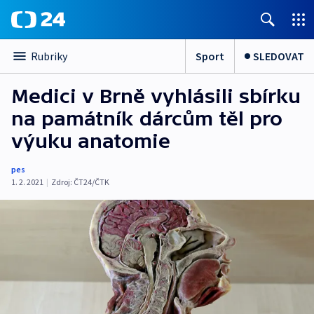
Sport
SLEDOVAT
Rubriky
Medici v Brně vyhlásili sbírku
na památník dárcům těl pro
výuku anatomie
pes
1. 2. 2021
|
Zdroj:
ČT24/ČTK