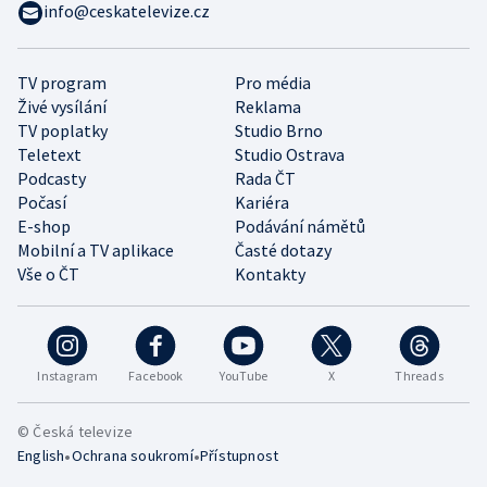
info@ceskatelevize.cz
TV program
Pro média
Živé vysílání
Reklama
TV poplatky
Studio Brno
Teletext
Studio Ostrava
Podcasty
Rada ČT
Počasí
Kariéra
E-shop
Podávání námětů
Mobilní a TV aplikace
Časté dotazy
Vše o ČT
Kontakty
Instagram
Facebook
YouTube
X
Threads
© Česká televize
•
•
English
Ochrana soukromí
Přístupnost