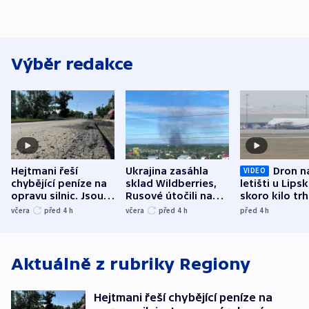
Výběr redakce
Hejtmani řeší
Ukrajina zasáhla
Dron n
VIDEO
chybějící peníze na
sklad Wildberries,
letišti u Lips
opravu silnic. Jsou
Rusové útočili na
skoro kilo trh
nenárokové, namítá
trh, hasiče či
indicie ukazuj
včera
před 4
h
včera
před 4
h
před 4
h
ministerstvo
stadion
Rusko
Aktuálně z rubriky
Regiony
Hejtmani řeší chybějící peníze na