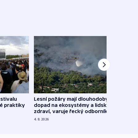
stivalu
Lesní požáry mají dlouhodobý
Ukraj
é praktiky
dopad na ekosystémy a lidské
Franc
zdraví, varuje řecký odborník
požá
4. 8. 2026
3. 8. 20