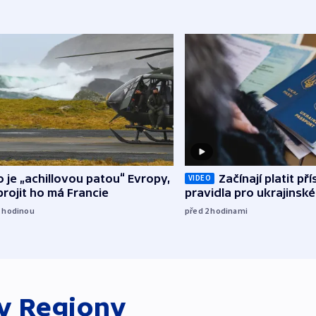
o je „achillovou patou“ Evropy,
Začínají platit pří
VIDEO
rojit ho má Francie
pravidla pro ukrajinské
1
hodinou
před 2
hodinami
ky
Regiony