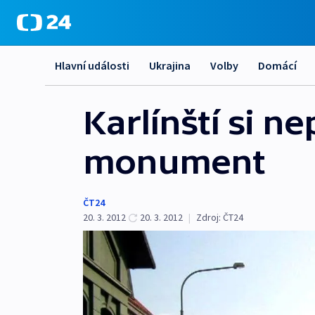
Hlavní události
Ukrajina
Volby
Domácí
Karlínští si ne
monument
ČT24
20. 3. 2012
20. 3. 2012
|
Zdroj:
ČT24