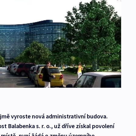
ejmě vyroste nová administrativní budova.
st Balabenka s. r. o., už dříve získal povolení
m místě, nyní žádá o změnu územního