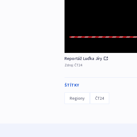
Reportáž Luďka Jíry
Zdroj:
ČT24
ŠTÍTKY
Regiony
ČT24