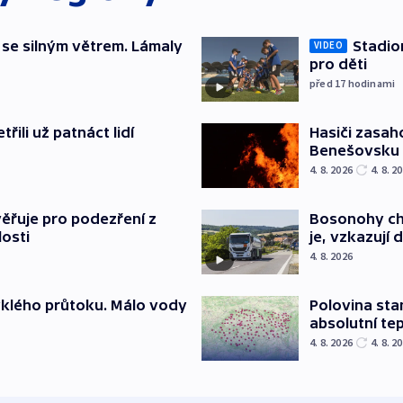
 se silným větrem. Lámaly
Stadio
VIDEO
pro děti
před 17
hodinami
řili už patnáct lidí
Hasiči zasah
Benešovsku
4. 8. 2026
4. 8. 2
ěřuje pro podezření z
Bosonohy cht
losti
je, vzkazují 
4. 8. 2026
yklého průtoku. Málo vody
Polovina sta
absolutní te
4. 8. 2026
4. 8. 2