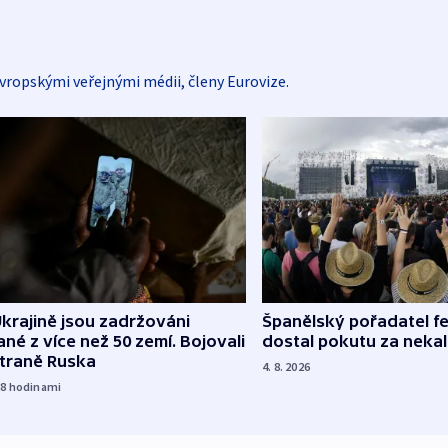
vropskými veřejnými médii, členy Eurovize.
Španělský pořadatel fe
krajině jsou zadržováni
dostal pokutu za nekal
né z více než 50 zemí. Bojovali
straně Ruska
4. 8. 2026
18
hodinami