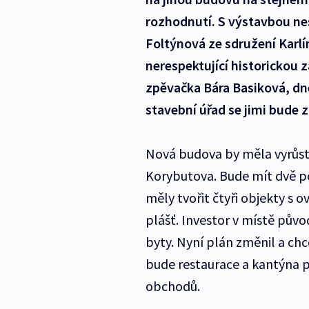
rozhodnutí. S výstavbou nes
Foltýnová ze sdružení Karlí
nerespektující historickou 
zpěvačka Bára Basiková, dne
stavební úřad se jimi bude 
Nová budova by měla vyrůst
Korybutova. Bude mít dvě p
měly tvořit čtyři objekty s
plášť. Investor v místě půvo
byty. Nyní plán změnil a chc
bude restaurace a kantýna 
obchodů.