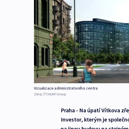
Vizualizace administrativního centra
Zdroj:
ČT24/AFI Group
Praha - Na úpatí Vítkova zř
Investor, kterým je společno
na jinou budovu na stejné