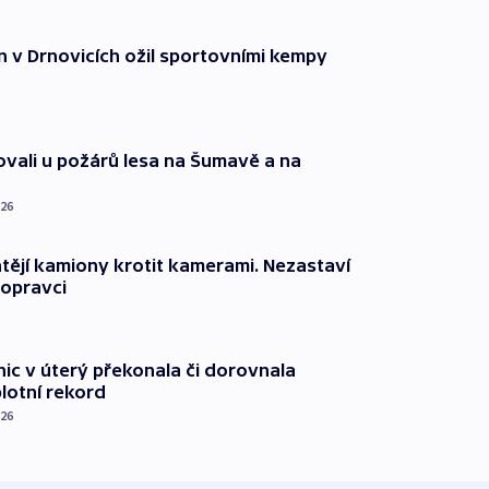
n v Drnovicích ožil sportovními kempy
ovali u požárů lesa na Šumavě a na
026
ějí kamiony krotit kamerami. Nezastaví
dopravci
nic v úterý překonala či dorovnala
plotní rekord
026