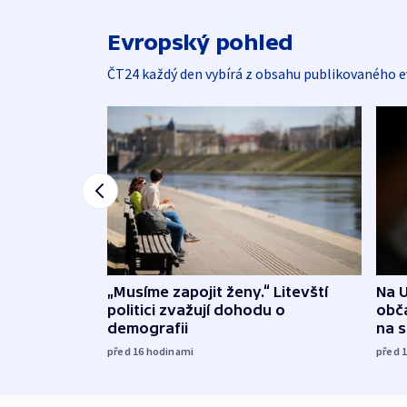
Evropský pohled
ČT24 každý den vybírá z obsahu publikovaného e
„Musíme zapojit ženy.“ Litevští
Na U
politici zvažují dohodu o
obča
demografii
na 
před 16
hodinami
před 