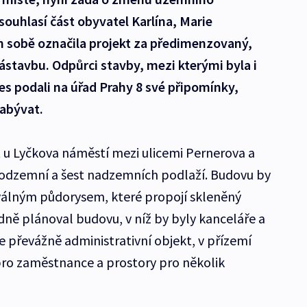
ouhlasí část obyvatel Karlína, Marie
n sobě označila projekt za předimenzovaný,
zástavbu. Odpůrci stavby, mezi kterými byla i
s podali na úřad Prahy 8 své připomínky,
zabývat.
 u Lyčkova náměstí mezi ulicemi Pernerova a
odzemní a šest nadzemních podlaží. Budovu by
 oválným půdorysem, které propojí skleněný
dně plánoval budovu, v níž by byly kanceláře a
e převážně administrativní objekt, v přízemí
pro zaměstnance a prostory pro několik