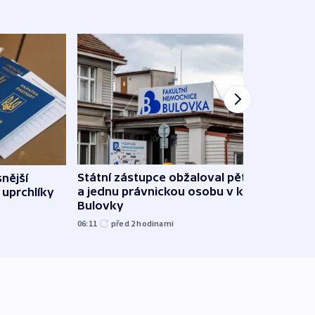
Státní zástupce obžaloval pět lidí
snější
Částí
a jednu právnickou osobu v kauze
 uprchlíky
siln
Bulovky
ponič
06:11
před 2
hodinami
včera