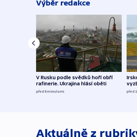
Výběr redakce
V Rusku podle svědků hoří obří
Irsk
rafinerie. Ukrajina hlásí oběti
vyzb
před 6
minutami
před 
Aktuálně z rubri