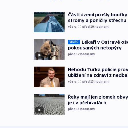
Částí území prošly bouřky
stromy a poničily střechu
včera
před 10
hodinami
Lékaři v Ostravě ošet
VIDEO
pokousaných netopýry
před 12
hodinami
Nehodu Turka policie prov
ublížení na zdraví z nedba
včera
před 13
hodinami
Řeky mají jen zlomek obv
je i v přehradách
před 13
hodinami