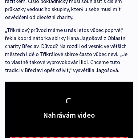
razítkem. Číslo pokladničky musí souhlasit s číslem
průkazky vedoucího skupiny, který u sebe musí mít
osvědčení od diecézní charity.
„Tříkrálový průvod máme u nás letos vůbec poprvé,“
řekla koordinátorka sbírky Hana Jagošová z Oblastní
charity Břeclav. Důvod? Na rozdíl od vesnic ve větších
městech lidé o Tříkrálové sbírce často vůbec neví. „Je
to vlastně takové vyprovokování lidí. Chceme tuto
tradici v Břeclavi opět oživit,“ vysvětlila Jagošová.
Nahrávám video