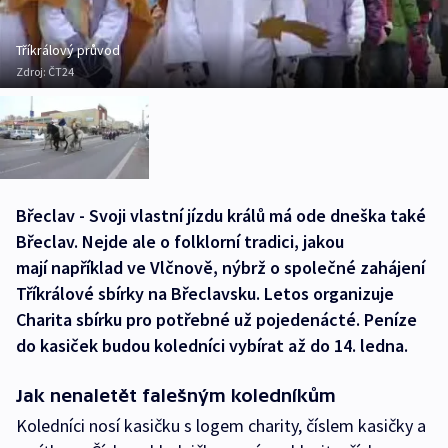
Tříkrálový průvod
Zdroj:
ČT24
Břeclav - Svoji vlastní jízdu králů má ode dneška také
Břeclav. Nejde ale o folklorní tradici, jakou
mají například ve Vlčnově, nýbrž o společné zahájení
Tříkrálové sbírky na Břeclavsku. Letos organizuje
Charita sbírku pro potřebné už pojedenácté. Peníze
do kasiček budou koledníci vybírat až do 14. ledna.
Jak nenaletět falešným koledníkům
Koledníci nosí kasičku s logem charity, číslem kasičky a