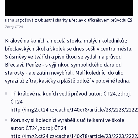
Hana Jagošová z Oblastní charity Břeclav o tříkrálovém průvodu
Zdroj:
ČT24
Králové na koních a necelá stovka malých koledníků z
břeclavských škol a školek se dnes sešli v centru města.
S úsměvy ve tvářích a písničkou se vydali na průvod
Břeclaví. Peníze - s výjimkou symbolického daru od
starosty - ale zatím nevybírali. Malí koledníci do ulic
vyrazí už zítra, kasičky a pláště odloží v polovině ledna.
Tři králové na koních vedli průvod autor: ČT24, zdroj:
ČT24
http://img2.ct24.cz/cache/140x78/article/23/2223/2222
Korunky si koledníci vyráběli s učitelkami ve škole
autor: ČT24, zdroj: ČT24
http://img2.ct24.cz/cache/140x78/article/23/2223/2222