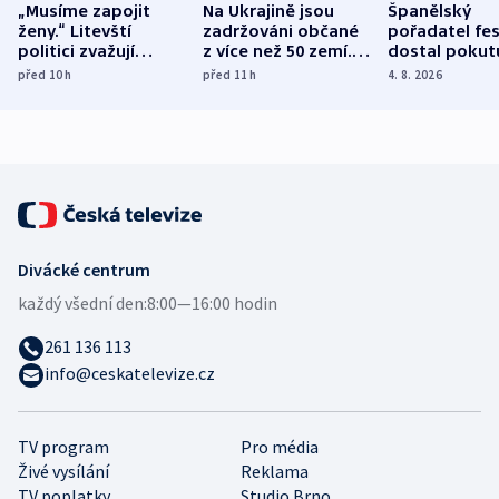
„Musíme zapojit
Na Ukrajině jsou
Španělský
ženy.“ Litevští
zadržováni občané
pořadatel fes
politici zvažují
z více než 50 zemí.
dostal pokut
dohodu o
Bojovali na straně
nekalé prakti
před 10
h
před 11
h
4. 8. 2026
demografii
Ruska
Divácké centrum
každý všední den:
8:00—16:00 hodin
261 136 113
info@ceskatelevize.cz
TV program
Pro média
Živé vysílání
Reklama
TV poplatky
Studio Brno