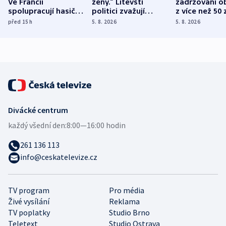
Ve Francii
ženy.“ Litevští
zadržováni o
spolupracují hasiči z
politici zvažují
z více než 50 
různých zemí
dohodu o
Bojovali na s
před 15
h
5. 8. 2026
5. 8. 2026
demografii
Ruska
Divácké centrum
každý všední den:
8:00—16:00 hodin
261 136 113
info@ceskatelevize.cz
TV program
Pro média
Živé vysílání
Reklama
TV poplatky
Studio Brno
Teletext
Studio Ostrava