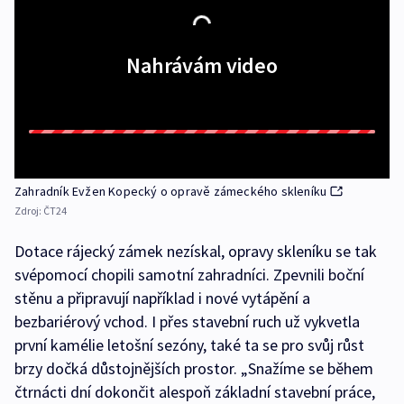
Nahrávám video
Zahradník Evžen Kopecký o opravě zámeckého skleníku
Zdroj:
ČT24
Dotace rájecký zámek nezískal, opravy skleníku se tak
svépomocí chopili samotní zahradníci. Zpevnili boční
stěnu a připravují například i nové vytápění a
bezbariérový vchod. I přes stavební ruch už vykvetla
první kamélie letošní sezóny, také ta se pro svůj růst
brzy dočká důstojnějších prostor. „Snažíme se během
čtrnácti dní dokončit alespoň základní stavební práce,