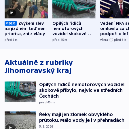
Zvýšení slev
Opilých řidičů
Vedení FIFA s
VIDEO
na jízdném teď není
nemotorových
omluvilo za c
priorita, zní z vlády
vozidel skokově
podpořilo Inf
přibylo, nejvíc ve
UEFA trvá na
před 1
m
před 45
m
včera
před 8
h
středních Čechách
bojkotu
Aktuálně z rubriky
Jihomoravský kraj
Opilých řidičů nemotorových vozidel
skokově přibylo, nejvíc ve středních
Čechách
před 45
m
Řeky mají jen zlomek obvyklého
průtoku. Málo vody je i v přehradách
5. 8. 2026