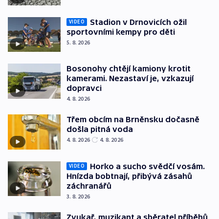
Stadion v Drnovicích ožil
VIDEO
sportovními kempy pro děti
5. 8. 2026
Bosonohy chtějí kamiony krotit
kamerami. Nezastaví je, vzkazují
dopravci
4. 8. 2026
Třem obcím na Brněnsku dočasně
došla pitná voda
4. 8. 2026
4. 8. 2026
Horko a sucho svědčí vosám.
VIDEO
Hnízda bobtnají, přibývá zásahů
záchranářů
3. 8. 2026
Zvukař, muzikant a sběratel příběhů