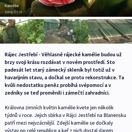
Kamélie
Zdroj:
ČT24
Rájec Jestřebí - Věhlasné rájecké kamélie budou už
brzy svoji krásu rozdávat v novém prostředí. Sto
padesát let starý zámecký skleník byl totiž už v
havarijním stavu, a dočkal se proto rekonstrukce. Ta
kvůli nedostatku peněz probíhá svépomocí a v
zedníky se teď proměnili i zámečtí zahradníci.
Královna zimních květin kamélie kvete jen několik
týdnů v roce. Jejich sbírka v Rájci Jestřebí na Blanensku
patří mezi nejvzácnější. Zdejší kamélie se dočkaly
výstav po celé republice a keř z nich dostal darem