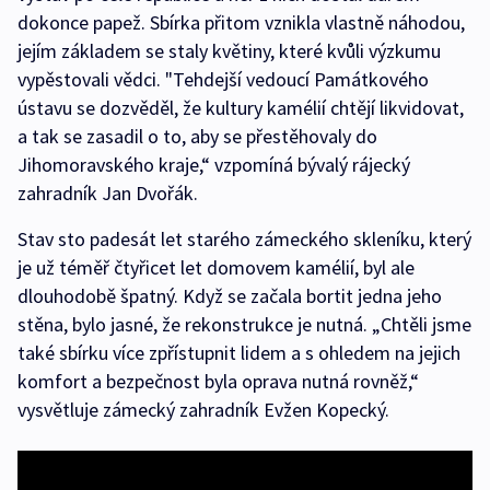
dokonce papež. Sbírka přitom vznikla vlastně náhodou,
jejím základem se staly květiny, které kvůli výzkumu
vypěstovali vědci. "Tehdejší vedoucí Památkového
ústavu se dozvěděl, že kultury kamélií chtějí likvidovat,
a tak se zasadil o to, aby se přestěhovaly do
Jihomoravského kraje,“ vzpomíná bývalý rájecký
zahradník Jan Dvořák.
Stav sto padesát let starého zámeckého skleníku, který
je už téměř čtyřicet let domovem kamélií, byl ale
dlouhodobě špatný. Když se začala bortit jedna jeho
stěna, bylo jasné, že rekonstrukce je nutná. „Chtěli jsme
také sbírku více zpřístupnit lidem a s ohledem na jejich
komfort a bezpečnost byla oprava nutná rovněž,“
vysvětluje zámecký zahradník Evžen Kopecký.