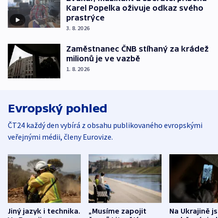
Karel Popelka oživuje odkaz svého
prastrýce
3. 8. 2026
Zaměstnanec ČNB stíhaný za krádež
milionů je ve vazbě
1. 8. 2026
Evropský pohled
ČT24 každý den vybírá z obsahu publikovaného evropskými
veřejnými médii, členy Eurovize.
Jiný jazyk i technika.
„Musíme zapojit
Na Ukrajině j