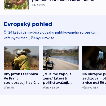
31. 7. 2026
Evropský pohled
ČT24 každý den vybírá z obsahu publikovaného evropskými
veřejnými médii, členy Eurovize.
Jiný jazyk i technika.
„Musíme zapojit
Na Ukrajině j
Ve Francii
ženy.“ Litevští
zadržováni o
spolupracují hasiči z
politici zvažují
z více než 50 
různých zemí
dohodu o
Bojovali na s
před 5
h
včera v 16:00
včera v 14:37
demografii
Ruska