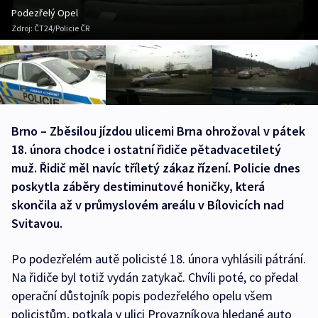
Podezřelý Opel
Zdroj:
ČT24/Policie ČR
Brno – Zběsilou jízdou ulicemi Brna ohrožoval v pátek
18. února chodce i ostatní řidiče pětadvacetiletý
muž. Řidič měl navíc tříletý zákaz řízení. Policie dnes
poskytla záběry destiminutové honičky, která
skončila až v průmyslovém areálu v Bílovicích nad
Svitavou.
Po podezřelém autě policisté 18. února vyhlásili pátrání.
Na řidiče byl totiž vydán zatykač. Chvíli poté, co předal
operační důstojník popis podezřelého opelu všem
policistům, potkala v ulici Provazníkova hledané auto