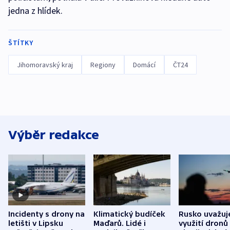
jedna z hlídek.
ŠTÍTKY
Jihomoravský kraj
Regiony
Domácí
ČT24
Výběr redakce
Incidenty s drony na
Klimatický budíček
Rusko uvažuj
letišti v Lipsku
Maďarů. Lidé i
využití dronů