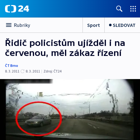
Sport
SLEDOVAT
Rubriky
Řidič policistům ujížděl i na
červenou, měl zákaz řízení
ČT Brno
8. 3. 2011
8. 3. 2011
|
Zdroj:
ČT24