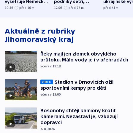
vyšetřuje Německo
podniky šetří,
ukrajinské vý
jako úmyslný pokus
omezuje se doprava
útokům v Pob
10:56
před 16
m
12:08
před 22
m
před 41
m
o způsobení
i svícení
tvrdí Litva
exploze
Aktuálně z rubriky
Jihomoravský kraj
Řeky mají jen zlomek obvyklého
průtoku. Málo vody je i v přehradách
včera v 19:18
Stadion v Drnovicích ožil
VIDEO
sportovními kempy pro děti
včera v 15:00
Bosonohy chtějí kamiony krotit
kamerami. Nezastaví je, vzkazují
dopravci
4. 8. 2026