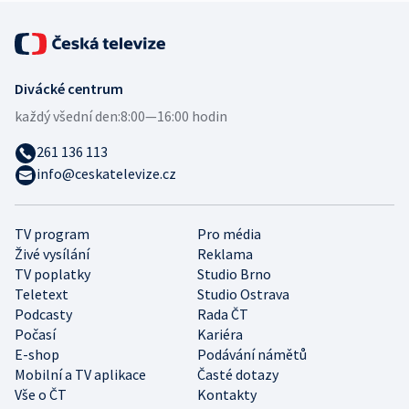
Divácké centrum
každý všední den:
8:00—16:00 hodin
261 136 113
info@ceskatelevize.cz
TV program
Pro média
Živé vysílání
Reklama
TV poplatky
Studio Brno
Teletext
Studio Ostrava
Podcasty
Rada ČT
Počasí
Kariéra
E-shop
Podávání námětů
Mobilní a TV aplikace
Časté dotazy
Vše o ČT
Kontakty