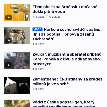
Třem obcím na Brněnsku dočasně
došla pitná voda
4. 8. 2026
4. 8. 2026
Horko a sucho svědčí vosám.
VIDEO
Hnízda bobtnají, přibývá zásahů
záchranářů
3. 8. 2026
Zvukař, muzikant a sběratel příběhů
Karel Popelka oživuje odkaz svého
prastrýce
3. 8. 2026
Zaměstnanec ČNB stíhaný za krádež
milionů je ve vazbě
1. 8. 2026
Vědci z Česka popsali gen, který
pomáhá rostlinám zvládat sucho