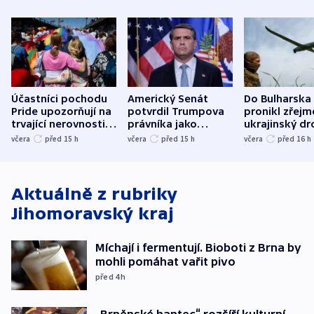
Účastníci pochodu
Americký Senát
Do Bulharska
Pride upozorňují na
potvrdil Trumpova
pronikl zřejm
trvající nerovnosti i
právníka jako
ukrajinský dr
společenskou
ministra
explodoval k
včera
před 15
h
včera
před 15
h
včera
před 16
h
atmosféru
spravedlnosti
od plynovod
Aktuálně z rubriky
Jihomoravský kraj
Míchají i fermentují. Bioboti z Brna by
mohli pomáhat vařit pivo
před 4
h