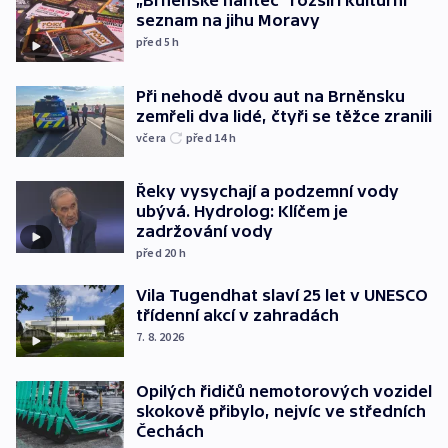
„Brněnské hantec“ rozšíří kulturní
seznam na jihu Moravy
před 5
h
Při nehodě dvou aut na Brněnsku
zemřeli dva lidé, čtyři se těžce zranili
včera
před 14
h
Řeky vysychají a podzemní vody
ubývá. Hydrolog: Klíčem je
zadržování vody
před 20
h
Vila Tugendhat slaví 25 let v UNESCO
třídenní akcí v zahradách
7. 8. 2026
Opilých řidičů nemotorových vozidel
skokově přibylo, nejvíc ve středních
Čechách