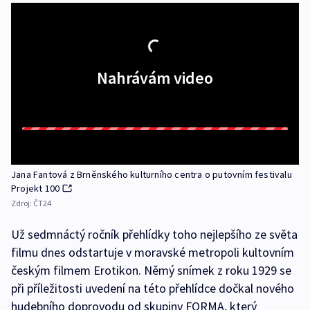
Nahrávám video
Jana Fantová z Brněnského kulturního centra o putovním festivalu
Projekt 100
Zdroj:
ČT24
Už sedmnáctý ročník přehlídky toho nejlepšího ze světa
filmu dnes odstartuje v moravské metropoli kultovním
českým filmem Erotikon. Němý snímek z roku 1929 se
při příležitosti uvedení na této přehlídce dočkal nového
hudebního doprovodu od skupiny FORMA, který