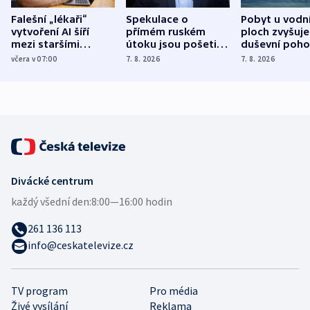
Falešní „lékaři“
Spekulace o
Pobyt u vodn
vytvoření AI šíří
přímém ruském
ploch zvyšuje
mezi staršími
útoku jsou pošetilé,
duševní poho
Poláky nebezpečné
míní estonský
ukázala
včera v 07:00
7. 8. 2026
7. 8. 2026
zdravotní rady
bezpečnostní
mezinárodní 
expert
Divácké centrum
každý všední den:
8:00—16:00 hodin
261 136 113
info@ceskatelevize.cz
TV program
Pro média
Živé vysílání
Reklama