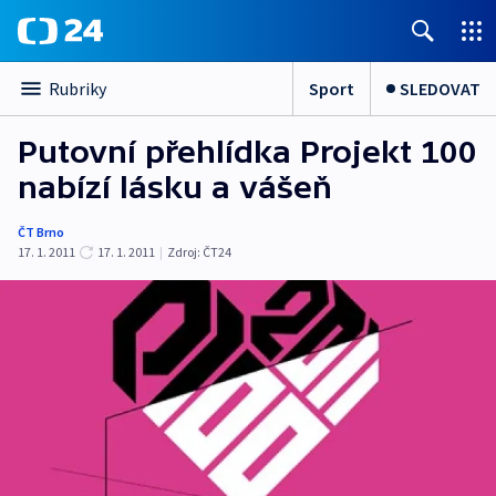
Sport
SLEDOVAT
Rubriky
Putovní přehlídka Projekt 100
nabízí lásku a vášeň
ČT Brno
17. 1. 2011
17. 1. 2011
|
Zdroj:
ČT24