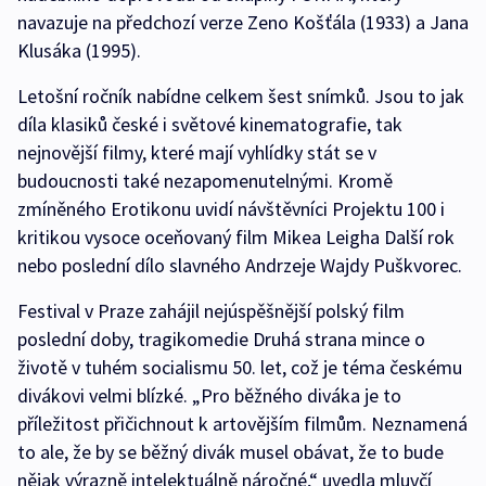
navazuje na předchozí verze Zeno Košťála (1933) a Jana
Klusáka (1995).
Letošní ročník nabídne celkem šest snímků. Jsou to jak
díla klasiků české i světové kinematografie, tak
nejnovější filmy, které mají vyhlídky stát se v
budoucnosti také nezapomenutelnými. Kromě
zmíněného Erotikonu uvidí návštěvníci Projektu 100 i
kritikou vysoce oceňovaný film Mikea Leigha Další rok
nebo poslední dílo slavného Andrzeje Wajdy Puškvorec.
Festival v Praze zahájil nejúspěšnější polský film
poslední doby, tragikomedie Druhá strana mince o
životě v tuhém socialismu 50. let, což je téma českému
divákovi velmi blízké. „Pro běžného diváka je to
příležitost přičichnout k artovějším filmům. Neznamená
to ale, že by se běžný divák musel obávat, že to bude
nějak výrazně intelektuálně náročné,“ uvedla mluvčí