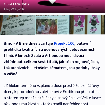
Projekt 100 (2011)
Zdroj:
ČT24/AČFK
Brno - V Brně dnes startuje
Projekt 100
, putovní
přehlídka kvalitních a oceňovaných celovečerních
filmů. V kinech Scala a Art budou moci diváci
zhlédnout celkem šest titulů, jak těch nejnovějších,
tak archivních. Letošním tématem jsou podoby lásky
a vášně.
„Z hlubin temného vzplanutí duše prosté železničářovy
dcery k proradnému záletníkovi v Erotikonu přes rutinu
a stereotyp manželské lásky a snový únik ve Velké lásce
až k podzimu života, který zrcadlí nepřehlednost,