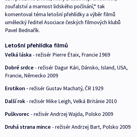
zoufalství a marnost lidského počínání,“ tak
komentoval téma letošní přehlídky a výběr filmů
umělecký ředitel Asociace českých filmových klubů
Pavel Bednařík.
Letošní přehlídka filmů
Velká láska
- režisér Pierre Étaix, Francie 1969
Dobré srdce
- režisér Dagur Kári, Dánsko, Island, USA,
Francie, Německo 2009
Erotikon -
režisér Gustav Machatý, ČR 1929
Další rok
- režisér Mike Leigh, Velká Británie 2010
Puškvorec
- režisér Andrzej Wajda, Polsko 2009
Druhá strana mince
- režisér Andrzej Bart, Polsko 2009