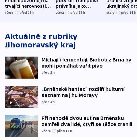
Pride upozorňují na
potvrdil Trumpova
pronikl zřejm
trvající nerovnosti i
právníka jako
ukrajinský dr
společenskou
ministra
explodoval k
včera
před 13
h
včera
před 13
h
včera
před 14
h
atmosféru
spravedlnosti
od plynovod
Aktuálně z rubriky
Jihomoravský kraj
Míchají i fermentují. Bioboti z Brna by
mohli pomáhat vařit pivo
před 2
h
„Brněnské hantec“ rozšíří kulturní
seznam na jihu Moravy
před 3
h
Při nehodě dvou aut na Brněnsku
zemřeli dva lidé, čtyři se těžce zranili
včera
před 11
h