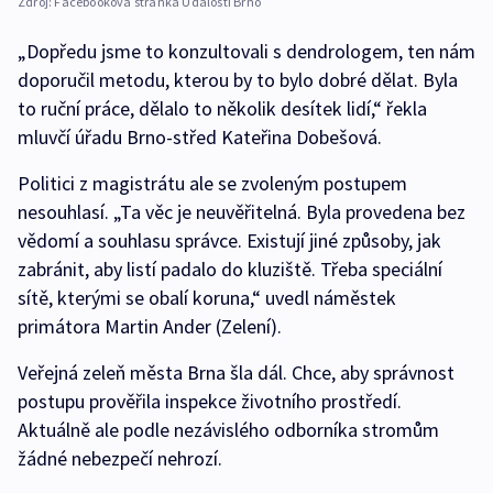
Zdroj:
Facebooková stránka Události Brno
„Dopředu jsme to konzultovali s dendrologem, ten nám
doporučil metodu, kterou by to bylo dobré dělat. Byla
to ruční práce, dělalo to několik desítek lidí,“ řekla
mluvčí úřadu Brno-střed Kateřina Dobešová.
Politici z magistrátu ale se zvoleným postupem
nesouhlasí. „Ta věc je neuvěřitelná. Byla provedena bez
vědomí a souhlasu správce. Existují jiné způsoby, jak
zabránit, aby listí padalo do kluziště. Třeba speciální
sítě, kterými se obalí koruna,“ uvedl náměstek
primátora Martin Ander (Zelení).
Veřejná zeleň města Brna šla dál. Chce, aby správnost
postupu prověřila inspekce životního prostředí.
Aktuálně ale podle nezávislého odborníka stromům
žádné nebezpečí nehrozí.