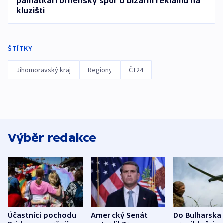
památkáři brněnský spor o bizarní reklamu na
kluzišti
ŠTÍTKY
Jihomoravský kraj
Regiony
ČT24
Výběr redakce
Účastníci pochodu
Americký Senát
Do Bulharska