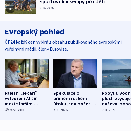
sportovními kempy pro děti
5. 8. 2026
Evropský pohled
ČT24 každý den vybírá z obsahu publikovaného evropskými
veřejnými médii, členy Eurovize.
Falešní „lékaři“
Spekulace o
Pobyt u vodn
vytvoření AI šíří
přímém ruském
ploch zvyšuje
mezi staršími
útoku jsou pošetilé,
duševní poho
Poláky nebezpečné
míní estonský
ukázala
včera v 07:00
7. 8. 2026
7. 8. 2026
zdravotní rady
bezpečnostní
mezinárodní 
expert