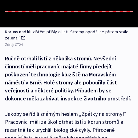
Koruny nad kluzištěm přišly o listí. Stromy opodál se přitom stále
zelenají
Zdroj:
ČT24
Ručně otrhali listí z několika stromů. Nevšední
činností měli pracovníci najaté firmy předejít
poškození technologie kluziště na Moravském
náměstí v Brně. Holé stromy ale pobouřily část
veřejnosti a některé politiky. Případem by se
dokonce měla zabývat inspekce životního prostředí.
Jakoby se řídili známým heslem „Zpátky na stromy!“
Pracovníci měli za úkol otrhat listí z korun stromů a
razantně tak urychlili biologické cykly. Přirozeně
padající listy by totiž způsobily nepořádek na