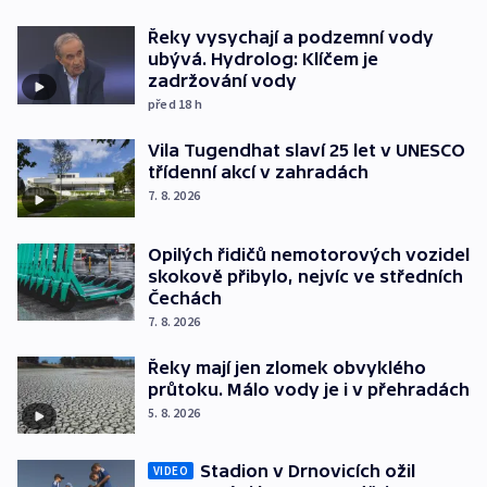
Řeky vysychají a podzemní vody
ubývá. Hydrolog: Klíčem je
zadržování vody
před 18
h
Vila Tugendhat slaví 25 let v UNESCO
třídenní akcí v zahradách
7. 8. 2026
Opilých řidičů nemotorových vozidel
skokově přibylo, nejvíc ve středních
Čechách
7. 8. 2026
Řeky mají jen zlomek obvyklého
průtoku. Málo vody je i v přehradách
5. 8. 2026
Stadion v Drnovicích ožil
VIDEO