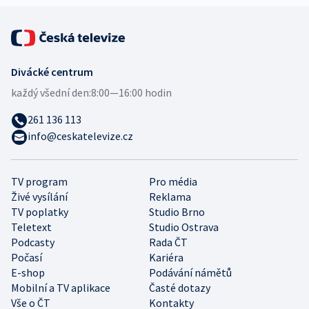
Divácké centrum
každý všední den:
8:00—16:00 hodin
261 136 113
info@ceskatelevize.cz
TV program
Pro média
Živé vysílání
Reklama
TV poplatky
Studio Brno
Teletext
Studio Ostrava
Podcasty
Rada ČT
Počasí
Kariéra
E-shop
Podávání námětů
Mobilní a TV aplikace
Časté dotazy
Vše o ČT
Kontakty