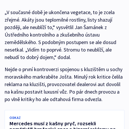
„V současné době je ukončena vegetace, to je zcela
zřejmé. Akáty jsou teplomilné rostliny, listy shazují
později, ale neublíží to,“ vysvětlil Jan Šamánek z
Ústředního kontrolního a zkušebního ústavu
zemědělského. S podobným postupem se ale dosud
nesetkal. „Vidím to poprvé. Stromu to neublíží, ale
nebudí to dobrý dojem,“ dodal.
Nejde o první kontroverzi spojenou s kluzištěm u sochy
moravského markraběte Jošta. Minulý rok kritice čelila
reklama na kluzišti, provozovatel dealerovi aut dovolil
na kašnu postavit luxusní vůz. Po pár dnech provozu a
po vlně kritiky ho ale odtahová firma odvezla.
ODKAZ
Mercedes musí z kašny pryč, rozsekli