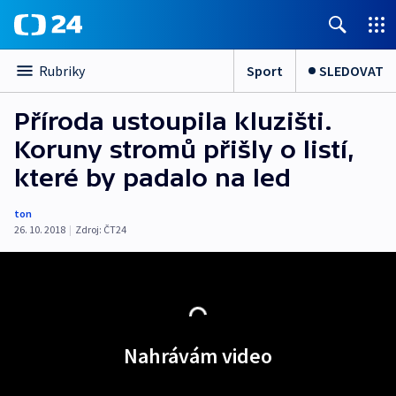
Sport
SLEDOVAT
Rubriky
Příroda ustoupila kluzišti.
Koruny stromů přišly o listí,
které by padalo na led
ton
26. 10. 2018
|
Zdroj:
ČT24
Nahrávám video