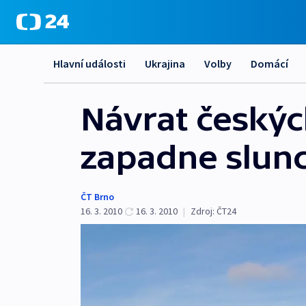
Hlavní události
Ukrajina
Volby
Domácí
Návrat českýc
zapadne slunc
ČT Brno
16. 3. 2010
16. 3. 2010
|
Zdroj:
ČT24