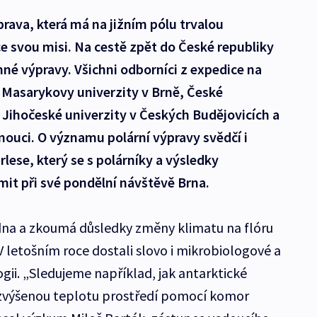
prava, která má na jižním pólu trvalou
ce svou misi. Na cestě zpět do České republiky
nné výpravy. Všichni odborníci z expedice na
 Masarykovy univerzity v Brně, České
z Jihočeské univerzity v Českých Budějovicích a
ouci. O významu polární výpravy svědčí i
lese, který se s polárníky a výsledky
it při své pondělní návštěvě Brna.
dna a zkoumá důsledky změny klimatu na flóru
V letošním roce dostali slovo i mikrobiologové a
gii. „Sledujeme například, jak antarktické
a zvýšenou teplotu prostředí pomocí komor