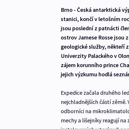
Brno - Česká antarktická vý
stanici, končí v letošním ro
jsou poslední z patnácti čle
ostrov Jamese Rosse jsou z
geologické služby, někteří 
Univerzity Palackého v Olom
zájem korunního prince Char
jejich výzkumu hodlá seznám
Expedice začala druhého le
nejchladnějších částí zěmě. 
odborníci na mikroklimatolo
mechy a lišejníky reagují n