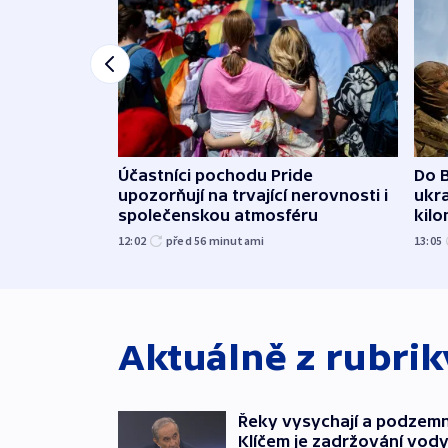
Účastníci pochodu Pride
Do B
upozorňují na trvající nerovnosti i
ukra
společenskou atmosféru
kil
12:02
před 56
minutami
13:05
Aktuálně z rubri
Řeky vysychají a podzemn
Klíčem je zadržování vod