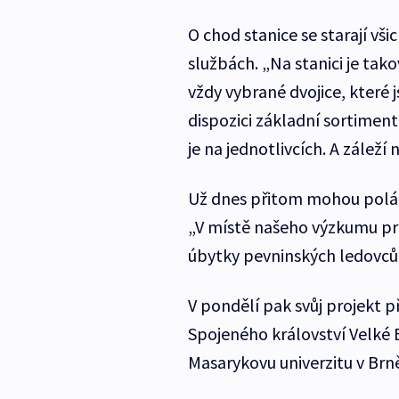
O chod stanice se starají vši
službách. „Na stanici je takov
vždy vybrané dvojice, kter
dispozici základní sortiment
je na jednotlivcích. A záleží
Už dnes přitom mohou polárn
„V místě našeho výzkumu pro
úbytky pevninských ledovců 
V pondělí pak svůj projekt p
Spojeného království Velké B
Masarykovu univerzitu v Brn