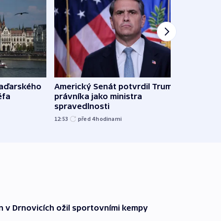
maďarského
Americký Senát potvrdil Trumpova
Ruský
éfa
právníka jako ministra
čtyři 
spravedlnosti
08:20
12:53
před 4
hodinami
n v Drnovicích ožil sportovními kempy