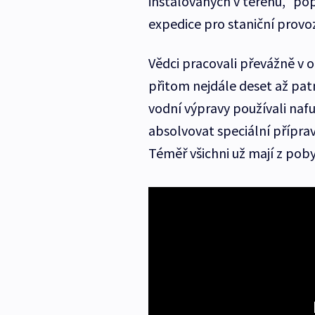
instalovaných v terénu,“ po
expedice pro staniční provo
Vědci pracovali převážně v o
přitom nejdále deset až pat
vodní výpravy používali naf
absolvovat speciální příprav
Téměř všichni už mají z poby