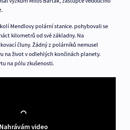
psal výzkum Miloš Barták, zástupce vedoucího
z.
kolí Mendlovy polární stanice. pohybovali se
náct kilometrů od své základny. Na
ukovací čluny. Žádný z polárníků nemusel
u na život v odlehlých končinách planety.
tu na pólu zkušenosti.
Nahrávám video