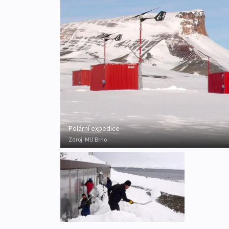
Polární expedice
Zdroj:
MU Brno