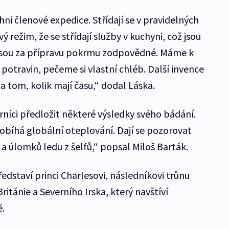
chni členové expedice. Střídají se v pravidelných
ý režim, že se střídají služby v kuchyni, což jsou
é jsou za přípravu pokrmu zodpovědné. Máme k
 potravin, pečeme si vlastní chléb. Další invence
 na tom, kolik mají času,“ dodal Láska.
íci předložit některé výsledky svého bádání.
bíhá globální oteplování. Dají se pozorovat
a úlomků ledu z šelfů,“ popsal Miloš Barták.
ředstaví princi Charlesovi, následníkovi trůnu
ritánie a Severního Irska, který navštíví
ě.