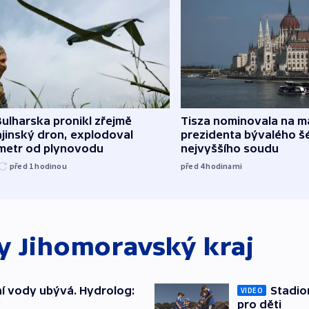
ulharska pronikl zřejmě
Tisza nominovala na 
jinský dron, explodoval
prezidenta bývalého š
ometr od plynovodu
nejvyššího soudu
před 1
hodinou
před 4
hodinami
ky
Jihomoravský kraj
í vody ubývá. Hydrolog:
Stadio
VIDEO
y
pro děti