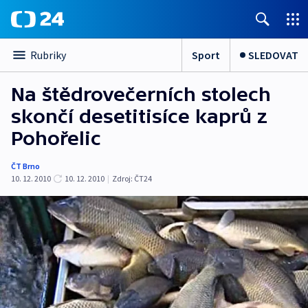
Sport
SLEDOVAT
Rubriky
Na štědrovečerních stolech
skončí desetitisíce kaprů z
Pohořelic
ČT Brno
10. 12. 2010
10. 12. 2010
|
Zdroj:
ČT24