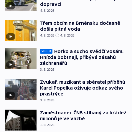
dopravci
4. 8. 2026
Třem obcím na Brněnsku dočasně
došla pitná voda
4. 8. 2026
4. 8. 2026
Horko a sucho svědčí vosám.
VIDEO
Hnízda bobtnají, přibývá zásahů
záchranářů
3. 8. 2026
Zvukař, muzikant a sběratel příběhů
Karel Popelka oživuje odkaz svého
prastrýce
3. 8. 2026
Zaměstnanec ČNB stíhaný za krádež
milionů je ve vazbě
1. 8. 2026