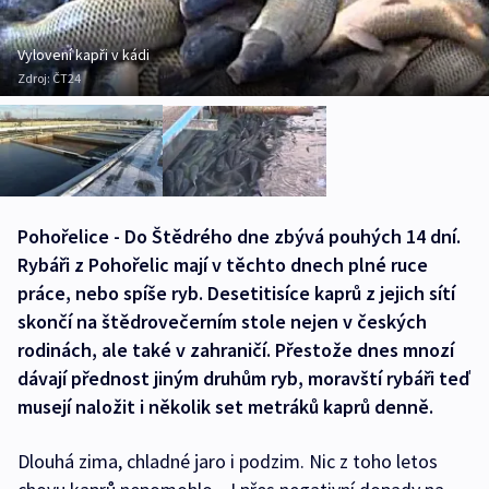
Vylovení kapři v kádi
Zdroj:
ČT24
Pohořelice - Do Štědrého dne zbývá pouhých 14 dní.
Rybáři z Pohořelic mají v těchto dnech plné ruce
práce, nebo spíše ryb. Desetitisíce kaprů z jejich sítí
skončí na štědrovečerním stole nejen v českých
rodinách, ale také v zahraničí. Přestože dnes mnozí
dávají přednost jiným druhům ryb, moravští rybáři teď
musejí naložit i několik set metráků kaprů denně.
Dlouhá zima, chladné jaro i podzim. Nic z toho letos