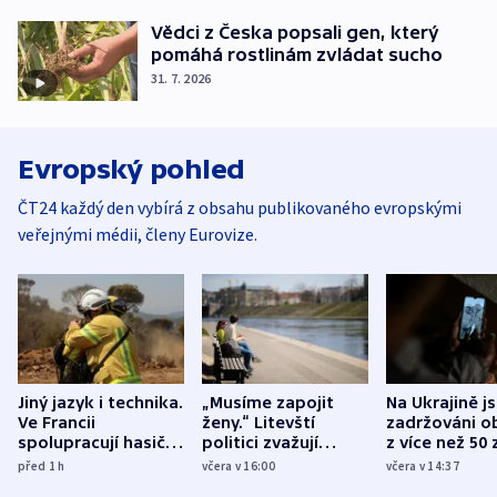
Vědci z Česka popsali gen, který
pomáhá rostlinám zvládat sucho
31. 7. 2026
Evropský pohled
ČT24 každý den vybírá z obsahu publikovaného evropskými
veřejnými médii, členy Eurovize.
Jiný jazyk i technika.
„Musíme zapojit
Na Ukrajině j
Ve Francii
ženy.“ Litevští
zadržováni o
spolupracují hasiči z
politici zvažují
z více než 50 
různých zemí
dohodu o
Bojovali na s
před 1
h
včera v 16:00
včera v 14:37
demografii
Ruska