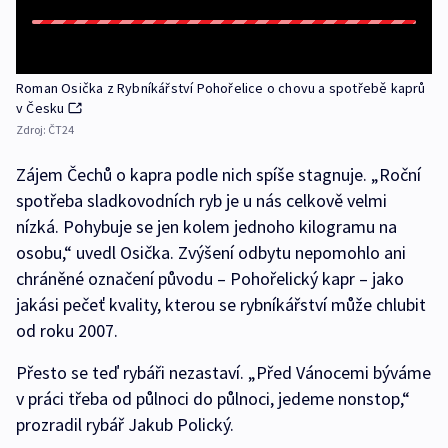
Roman Osička z Rybníkářství Pohořelice o chovu a spotřebě kaprů
v Česku
Zdroj:
ČT24
Zájem Čechů o kapra podle nich spíše stagnuje. „Roční
spotřeba sladkovodních ryb je u nás celkově velmi
nízká. Pohybuje se jen kolem jednoho kilogramu na
osobu,“ uvedl Osička. Zvýšení odbytu nepomohlo ani
chráněné označení původu – Pohořelický kapr – jako
jakási pečeť kvality, kterou se rybníkářství může chlubit
od roku 2007.
Přesto se teď rybáři nezastaví. „Před Vánocemi býváme
v práci třeba od půlnoci do půlnoci, jedeme nonstop,“
prozradil rybář Jakub Polický.