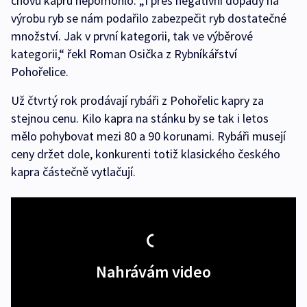
chovu kaprů nepomohlo. „I přes negativní dopady na
výrobu ryb se nám podařilo zabezpečit ryb dostatečné
množství. Jak v první kategorii, tak ve výběrové
kategorii,“ řekl Roman Osička z Rybníkářství
Pohořelice.
Už čtvrtý rok prodávají rybáři z Pohořelic kapry za
stejnou cenu. Kilo kapra na stánku by se tak i letos
mělo pohybovat mezi 80 a 90 korunami. Rybáři musejí
ceny držet dole, konkurenti totiž klasického českého
kapra částečně vytlačují.
Nahrávám video