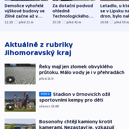
Demolice vyhořelé
Za dotační podvod
Letadlo, u kt
výškové budovy ve
ohledně
se v Lipsku n
Zlíně začne až v
Technologického
dron, bylo na
následujících dnech
parku poslal soud
municí, píší 
12:29
před 11
m
15:19
před 42
m
10:56
před 50
do vězení dva muže
Aktuálně z rubriky
Jihomoravský kraj
Řeky mají jen zlomek obvyklého
průtoku. Málo vody je i v přehradách
před 21
h
Stadion v Drnovicích ožil
VIDEO
sportovními kempy pro děti
včera v 15:00
Bosonohy chtějí kamiony krotit
kamerami. Nezastaví je, vzkazují