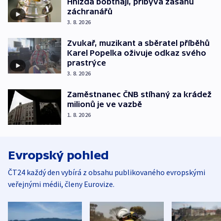
Hnízda bobtnají, přibývá zásahů
záchranářů
3. 8. 2026
Zvukař, muzikant a sběratel příběhů
Karel Popelka oživuje odkaz svého
prastrýce
3. 8. 2026
Zaměstnanec ČNB stíhaný za krádež
milionů je ve vazbě
1. 8. 2026
Evropský pohled
ČT24 každý den vybírá z obsahu publikovaného evropskými
veřejnými médii, členy Eurovize.