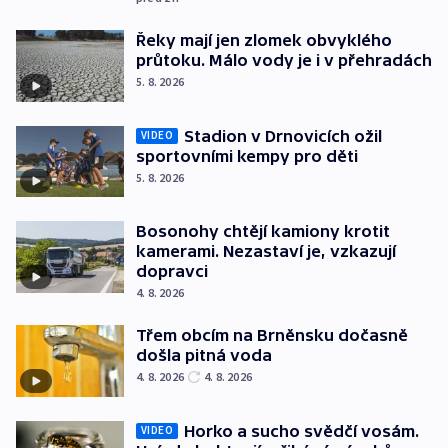
Řeky mají jen zlomek obvyklého
průtoku. Málo vody je i v přehradách
5. 8. 2026
Stadion v Drnovicích ožil
VIDEO
sportovními kempy pro děti
5. 8. 2026
Bosonohy chtějí kamiony krotit
kamerami. Nezastaví je, vzkazují
dopravci
4. 8. 2026
Třem obcím na Brněnsku dočasně
došla pitná voda
4. 8. 2026
4. 8. 2026
Horko a sucho svědčí vosám.
VIDEO