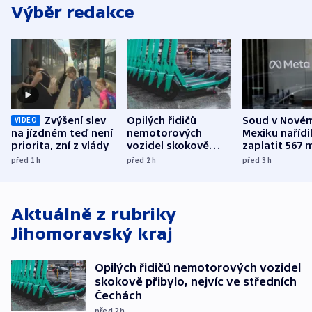
Výběr redakce
Zvýšení slev
Opilých řidičů
Soud v Nové
VIDEO
na jízdném teď není
nemotorových
Mexiku nařídi
priorita, zní z vlády
vozidel skokově
zaplatit 567 
přibylo, nejvíc ve
dolarů kvůli 
před 1
h
před 2
h
před 3
h
středních Čechách
způsobené d
Aktuálně z rubriky
Jihomoravský kraj
Opilých řidičů nemotorových vozidel
skokově přibylo, nejvíc ve středních
Čechách
před 2
h