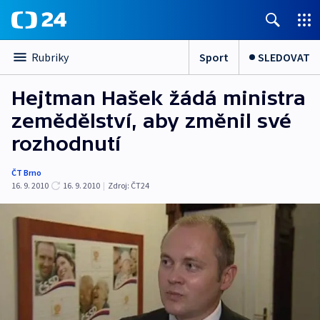
Sport
SLEDOVAT
Rubriky
Hejtman Hašek žádá ministra
zemědělství, aby změnil své
rozhodnutí
ČT Brno
16. 9. 2010
16. 9. 2010
|
Zdroj:
ČT24