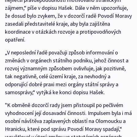
zájmem,“ píše v dopisu Hašek. Dále v něm upozorňuje,
že dosud bylo zvykem, že v dozorčí radě Povodí Moravy
zasedali představitelé kraje, aby byla zajištěna
koordinace v otázkách rozvoje a protipovodňových
opatření.
„V neposlední řadě považuji způsob informování o
změnách v orgánech státního podniku, jehož činnost a
rozvoj významným způsobem ovlivňuje, jak pozitivně,
tak negativně, celé území kraje, za nevhodný a
odporující dobré praxi mezi orgány státní správy a
samosprávy,“ vytýká ke konci dopisu Hašek.
"K obměně dozorčí rady jsem přistoupil po pečlivém
vyhodnocení její dosavadní činnosti. Impulsem byla i má
osobní návštěva zaplavených oblastí na Olomoucku a
Hranicku, které pod správu Povodí Moravy spadají,“
vysvětloval v úterý změny ve statutárních orgánech