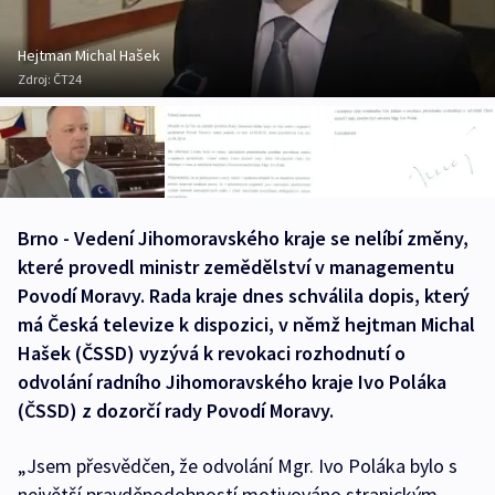
Hejtman Michal Hašek
Zdroj:
ČT24
Brno - Vedení Jihomoravského kraje se nelíbí změny,
které provedl ministr zemědělství v managementu
Povodí Moravy. Rada kraje dnes schválila dopis, který
má Česká televize k dispozici, v němž hejtman Michal
Hašek (ČSSD) vyzývá k revokaci rozhodnutí o
odvolání radního Jihomoravského kraje Ivo Poláka
(ČSSD) z dozorčí rady Povodí Moravy.
„Jsem přesvědčen, že odvolání Mgr. Ivo Poláka bylo s
největší pravděpodobností motivováno stranickým