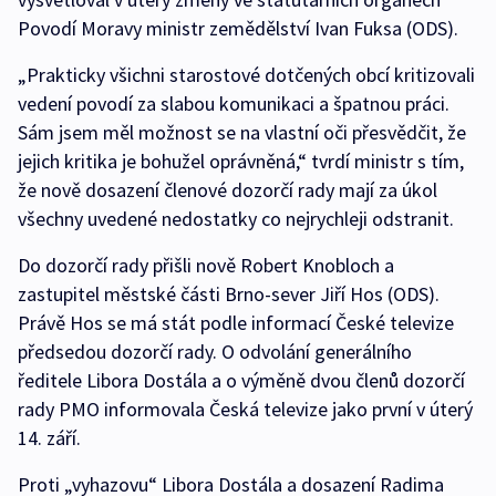
Povodí Moravy ministr zemědělství Ivan Fuksa (ODS).
„Prakticky všichni starostové dotčených obcí kritizovali
vedení povodí za slabou komunikaci a špatnou práci.
Sám jsem měl možnost se na vlastní oči přesvědčit, že
jejich kritika je bohužel oprávněná,“ tvrdí ministr s tím,
že nově dosazení členové dozorčí rady mají za úkol
všechny uvedené nedostatky co nejrychleji odstranit.
Do dozorčí rady přišli nově Robert Knobloch a
zastupitel městské části Brno-sever Jiří Hos (ODS).
Právě Hos se má stát podle informací České televize
předsedou dozorčí rady. O odvolání generálního
ředitele Libora Dostála a o výměně dvou členů dozorčí
rady PMO informovala Česká televize jako první v úterý
14. září.
Proti „vyhazovu“ Libora Dostála a dosazení Radima