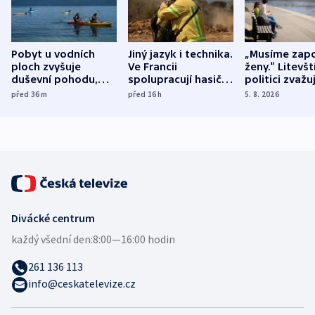
Pobyt u vodních
Jiný jazyk i technika.
„Musíme zapo
ploch zvyšuje
Ve Francii
ženy.“ Litevšt
duševní pohodu,
spolupracují hasiči z
politici zvažuj
ukázala
různých zemí
dohodu o
před 36
m
před 16
h
5. 8. 2026
mezinárodní studie
demografii
Divácké centrum
každý všední den:
8:00—16:00 hodin
261 136 113
info@ceskatelevize.cz