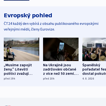
Evropský pohled
ČT24 každý den vybírá z obsahu publikovaného evropskými
veřejnými médii, členy Eurovize.
„Musíme zapojit
Na Ukrajině jsou
Španělský
ženy.“ Litevští
zadržováni občané
pořadatel fes
politici zvažují
z více než 50 zemí.
dostal pokut
dohodu o
Bojovali na straně
nekalé prakti
před 19
h
před 20
h
4. 8. 2026
demografii
Ruska