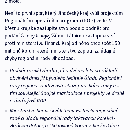
Zimola.
Není to první spor, který Jihočeský kraj kvůli projektům
Regionálního operačního programu (ROP) vede. V
březnu krajské zastupitelstvo podalo podnět pro
podání žaloby k nejvyššímu státnímu zastupitelství
proti ministerstvu financí. Kraj od něho chce zpět 150
milionů korun, které ministerstvu zaplatil za údajné
chyby regionální rady Jihozápad.
Problém vznikl zhruba před dvěma lety na základě
obvinění dnes již bývalého ředitele Úřadu Regionální
rady regionu soudržnosti Jihozápad Jiřího Trnky a s
tím související údajné manipulace s projekty ve druhé
a třetí výzvě ROP.
Ministerstvo financí kvůli tomu vystavilo regionální
radě a úřadu regionální rady takzvanou korekci -
zkrácení dotací, o 150 milionů korun v Jihočeském a