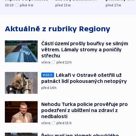
plynu
Michiganu st
10:10
před 4
m
před 13
m
před 27
m
rozdělily. Kvůl
podpoře Izra
Aktuálně z rubriky
Regiony
Částí území prošly bouřky se silným
větrem. Lámaly stromy a poničily
střechu
včera
před 12
h
Lékaři v Ostravě ošetřili už
VIDEO
patnáct lidí pokousaných netopýry
před 14
h
Nehodu Turka policie prověřuje pro
podezření z ublížení na zdraví z
nedbalosti
včera
před 15
h
Řeky mají jen zlomek obvyklého