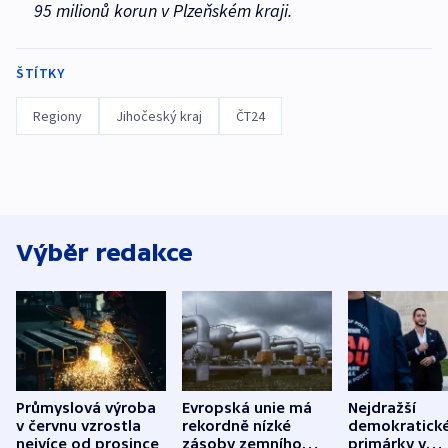
95 milionů korun v Plzeňském kraji
.
ŠTÍTKY
Regiony
Jihočeský kraj
ČT24
Výběr redakce
Průmyslová výroba
Evropská unie má
Nejdražší
v červnu vzrostla
rekordně nízké
demokratick
nejvíce od prosince
zásoby zemního
primárky v