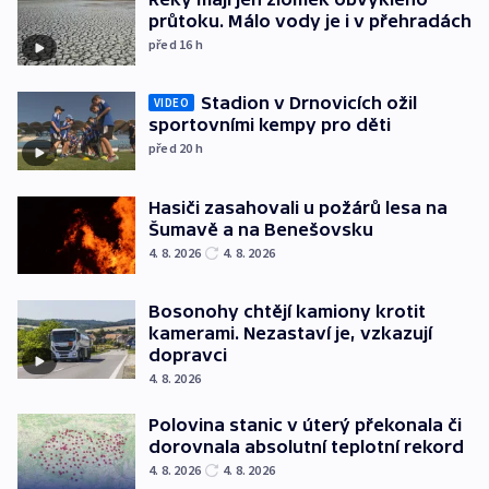
průtoku. Málo vody je i v přehradách
před 16
h
Stadion v Drnovicích ožil
VIDEO
sportovními kempy pro děti
před 20
h
Hasiči zasahovali u požárů lesa na
Šumavě a na Benešovsku
4. 8. 2026
4. 8. 2026
Bosonohy chtějí kamiony krotit
kamerami. Nezastaví je, vzkazují
dopravci
4. 8. 2026
Polovina stanic v úterý překonala či
dorovnala absolutní teplotní rekord
4. 8. 2026
4. 8. 2026