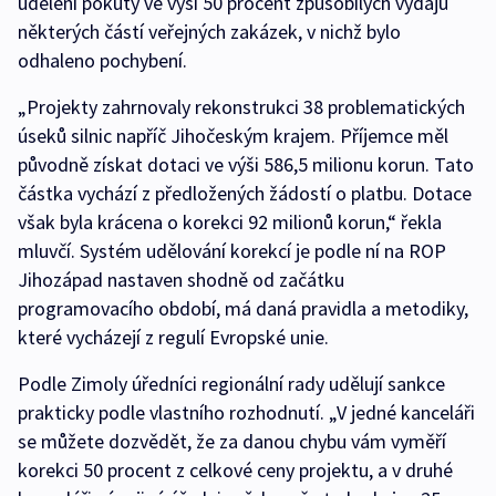
udělení pokuty ve výši 50 procent způsobilých výdajů
některých částí veřejných zakázek, v nichž bylo
odhaleno pochybení.
„Projekty zahrnovaly rekonstrukci 38 problematických
úseků silnic napříč Jihočeským krajem. Příjemce měl
původně získat dotaci ve výši 586,5 milionu korun. Tato
částka vychází z předložených žádostí o platbu. Dotace
však byla krácena o korekci 92 milionů korun,“ řekla
mluvčí. Systém udělování korekcí je podle ní na ROP
Jihozápad nastaven shodně od začátku
programovacího období, má daná pravidla a metodiky,
které vycházejí z regulí Evropské unie.
Podle Zimoly úředníci regionální rady udělují sankce
prakticky podle vlastního rozhodnutí. „V jedné kanceláři
se můžete dozvědět, že za danou chybu vám vyměří
korekci 50 procent z celkové ceny projektu, a v druhé