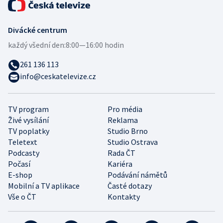
Divácké centrum
každý všední den:
8:00—16:00 hodin
261 136 113
info@ceskatelevize.cz
TV program
Pro média
Živé vysílání
Reklama
TV poplatky
Studio Brno
Teletext
Studio Ostrava
Podcasty
Rada ČT
Počasí
Kariéra
E-shop
Podávání námětů
Mobilní a TV aplikace
Časté dotazy
Vše o ČT
Kontakty