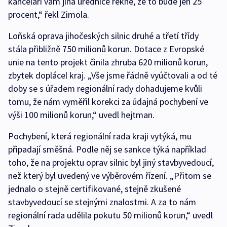
kanceláři vám jiná úřednice řekne, že to bude jen 25
procent,“ řekl Zimola.
Loňská oprava jihočeských silnic druhé a třetí třídy
stála přibližně 750 milionů korun. Dotace z Evropské
unie na tento projekt činila zhruba 620 milionů korun,
zbytek doplácel kraj. „Vše jsme řádně vyúčtovali a od té
doby se s úřadem regionální rady dohadujeme kvůli
tomu, že nám vyměřil korekci za údajná pochybení ve
výši 100 milionů korun,“ uvedl hejtman.
Pochybení, která regionální rada kraji vytýká, mu
připadají směšná. Podle něj se sankce týká například
toho, že na projektu oprav silnic byl jiný stavbyvedoucí,
než který byl uvedený ve výběrovém řízení. „Přitom se
jednalo o stejně certifikované, stejně zkušené
stavbyvedoucí se stejnými znalostmi. A za to nám
regionální rada udělila pokutu 50 milionů korun,“ uvedl