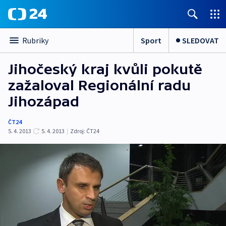
Sport
SLEDOVAT
Rubriky
Jihočeský kraj kvůli pokutě
zažaloval Regionální radu
Jihozápad
ČT24
5. 4. 2013
5. 4. 2013
|
Zdroj:
ČT24