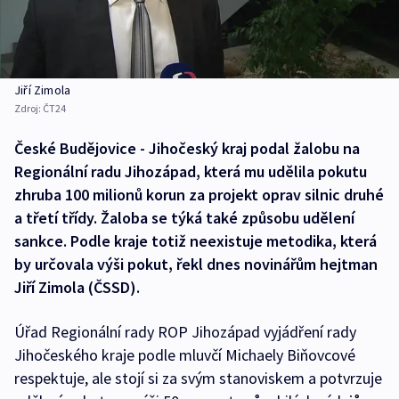
Jiří Zimola
Zdroj:
ČT24
České Budějovice - Jihočeský kraj podal žalobu na
Regionální radu Jihozápad, která mu udělila pokutu
zhruba 100 milionů korun za projekt oprav silnic druhé
a třetí třídy. Žaloba se týká také způsobu udělení
sankce. Podle kraje totiž neexistuje metodika, která
by určovala výši pokut, řekl dnes novinářům hejtman
Jiří Zimola (ČSSD).
Úřad Regionální rady ROP Jihozápad vyjádření rady
Jihočeského kraje podle mluvčí Michaely Biňovcové
respektuje, ale stojí si za svým stanoviskem a potvrzuje