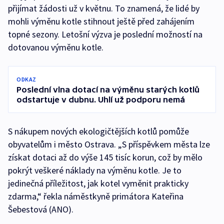
přijímat žádosti už v květnu. To znamená, že lidé by
mohli výměnu kotle stihnout ještě před zahájením
topné sezony. Letošní výzva je poslední možností na
dotovanou výměnu kotle.
ODKAZ
Poslední vlna dotací na výměnu starých kotlů
odstartuje v dubnu. Uhlí už podporu nemá
S nákupem nových ekologičtějších kotlů pomůže
obyvatelům i město Ostrava. „S příspěvkem města lze
získat dotaci až do výše 145 tisíc korun, což by mělo
pokrýt veškeré náklady na výměnu kotle. Je to
jedinečná příležitost, jak kotel vyměnit prakticky
zdarma,“ řekla náměstkyně primátora Kateřina
Šebestová (ANO).