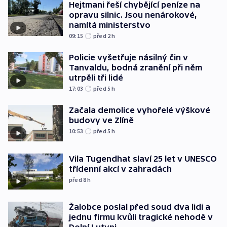
Hejtmani řeší chybějící peníze na
opravu silnic. Jsou nenárokové,
namítá ministerstvo
09:15
před 2
h
Policie vyšetřuje násilný čin v
Tanvaldu, bodná zranění při něm
utrpěli tři lidé
17:03
před 5
h
Začala demolice vyhořelé výškové
budovy ve Zlíně
10:53
před 5
h
Vila Tugendhat slaví 25 let v UNESCO
třídenní akcí v zahradách
před 8
h
Žalobce poslal před soud dva lidi a
jednu firmu kvůli tragické nehodě v