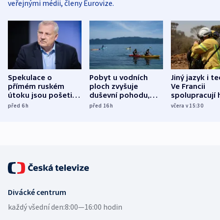
veřejnými médii, členy Eurovize.
Spekulace o
Pobyt u vodních
Jiný jazyk i t
přímém ruském
ploch zvyšuje
Ve Francii
útoku jsou pošetilé,
duševní pohodu,
spolupracují h
míní estonský
ukázala
různých zemí
před 6
h
před 16
h
včera v 15:30
bezpečnostní
mezinárodní studie
expert
Divácké centrum
každý všední den:
8:00—16:00 hodin