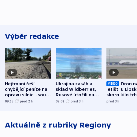
Výběr redakce
Hejtmani řeší
Ukrajina zasáhla
Dron n
VIDEO
chybějící peníze na
sklad Wildberries,
letišti u Lips
opravu silnic. Jsou
Rusové útočili na
skoro kilo trh
nenárokové, namítá
trh, hasiče či
indicie ukazuj
09:15
před 2
h
09:02
před 3
h
před 3
h
ministerstvo
stadion
Rusko
Aktuálně z rubriky
Regiony