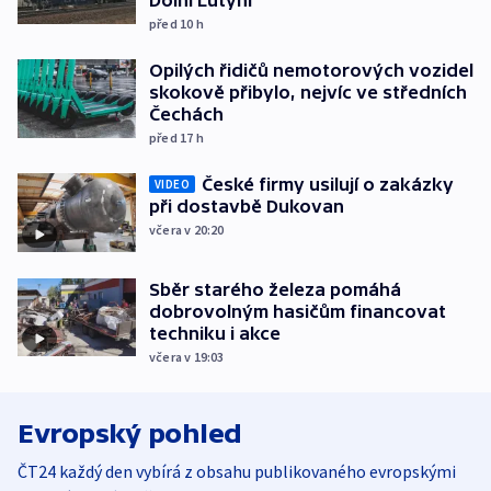
Dolní Lutyni
před 10
h
Opilých řidičů nemotorových vozidel
skokově přibylo, nejvíc ve středních
Čechách
před 17
h
České firmy usilují o zakázky
VIDEO
při dostavbě Dukovan
včera v 20:20
Sběr starého železa pomáhá
dobrovolným hasičům financovat
techniku i akce
včera v 19:03
Evropský pohled
ČT24 každý den vybírá z obsahu publikovaného evropskými