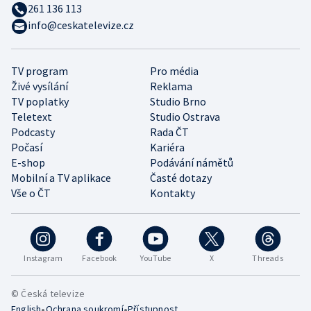
261 136 113
info@ceskatelevize.cz
TV program
Pro média
Živé vysílání
Reklama
TV poplatky
Studio Brno
Teletext
Studio Ostrava
Podcasty
Rada ČT
Počasí
Kariéra
E-shop
Podávání námětů
Mobilní a TV aplikace
Časté dotazy
Vše o ČT
Kontakty
Instagram
Facebook
YouTube
X
Threads
© Česká televize
•
•
English
Ochrana soukromí
Přístupnost