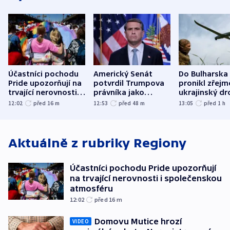
Účastníci pochodu
Americký Senát
Do Bulharska
Pride upozorňují na
potvrdil Trumpova
pronikl zřejm
trvající nerovnosti i
právníka jako
ukrajinský dr
společenskou
ministra
explodoval k
12:02
před 16
m
12:53
před 48
m
13:05
před 1
h
atmosféru
spravedlnosti
od plynovod
Aktuálně z rubriky
Regiony
Účastníci pochodu Pride upozorňují
na trvající nerovnosti i společenskou
atmosféru
12:02
před 16
m
Domovu Mutice hrozí
VIDEO