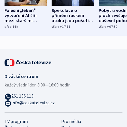
Falešní „lékaři“
Spekulace o
Pobyt u vodn
vytvoření AI šíří
přímém ruském
ploch zvyšuje
mezi staršími
útoku jsou pošetilé,
duševní poho
Poláky nebezpečné
míní estonský
ukázala
před 14
h
včera v 17:11
včera v 07:30
zdravotní rady
bezpečnostní
mezinárodní 
expert
Divácké centrum
každý všední den:
8:00—16:00 hodin
261 136 113
info@ceskatelevize.cz
TV program
Pro média