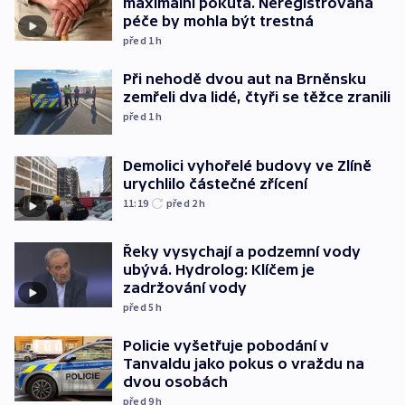
maximální pokuta. Neregistrovaná
péče by mohla být trestná
před 1
h
Při nehodě dvou aut na Brněnsku
zemřeli dva lidé, čtyři se těžce zranili
před 1
h
Demolici vyhořelé budovy ve Zlíně
urychlilo částečné zřícení
11:19
před 2
h
Řeky vysychají a podzemní vody
ubývá. Hydrolog: Klíčem je
zadržování vody
před 5
h
Policie vyšetřuje pobodání v
Tanvaldu jako pokus o vraždu na
dvou osobách
před 9
h