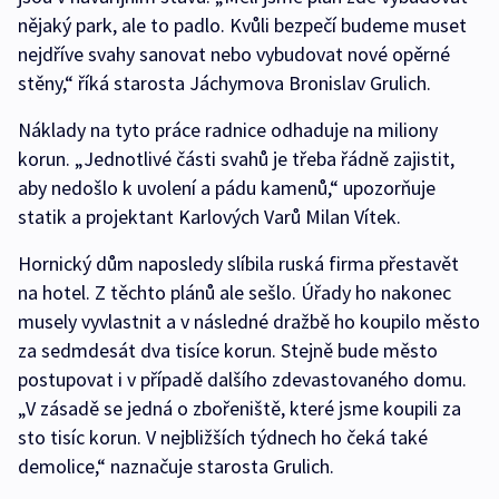
nějaký park, ale to padlo. Kvůli bezpečí budeme muset
nejdříve svahy sanovat nebo vybudovat nové opěrné
stěny,“ říká starosta Jáchymova Bronislav Grulich.
Náklady na tyto práce radnice odhaduje na miliony
korun. „Jednotlivé části svahů je třeba řádně zajistit,
aby nedošlo k uvolení a pádu kamenů,“ upozorňuje
statik a projektant Karlových Varů Milan Vítek.
Hornický dům naposledy slíbila ruská firma přestavět
na hotel. Z těchto plánů ale sešlo. Úřady ho nakonec
musely vyvlastnit a v následné dražbě ho koupilo město
za sedmdesát dva tisíce korun. Stejně bude město
postupovat i v případě dalšího zdevastovaného domu.
„V zásadě se jedná o zbořeniště, které jsme koupili za
sto tisíc korun. V nejbližších týdnech ho čeká také
demolice,“ naznačuje starosta Grulich.