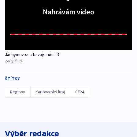
Nahrávám video
Jáchymov se zbavuje ruin
Zdroj:
ČT24
ŠTÍTKY
Regiony
Karlovarský kraj
ČT24
Výběr redakce