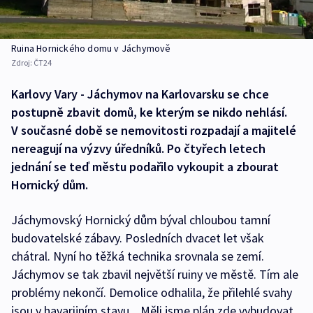
Ruina Hornického domu v Jáchymově
Zdroj:
ČT24
Karlovy Vary - Jáchymov na Karlovarsku se chce
postupně zbavit domů, ke kterým se nikdo nehlásí.
V současné době se nemovitosti rozpadají a majitelé
nereagují na výzvy úředníků. Po čtyřech letech
jednání se teď městu podařilo vykoupit a zbourat
Hornický dům.
Jáchymovský Hornický dům býval chloubou tamní
budovatelské zábavy. Posledních dvacet let však
chátral. Nyní ho těžká technika srovnala se zemí.
Jáchymov se tak zbavil největší ruiny ve městě. Tím ale
problémy nekončí. Demolice odhalila, že přilehlé svahy
jsou v havarijním stavu. „Měli jsme plán zde vybudovat