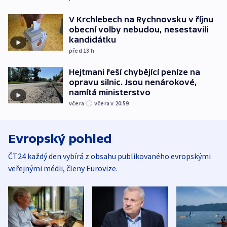
V Krchlebech na Rychnovsku v říjnu
obecní volby nebudou, nesestavili
kandidátku
před 13
h
Hejtmani řeší chybějící peníze na
opravu silnic. Jsou nenárokové,
namítá ministerstvo
včera
včera v 20:59
Evropský pohled
ČT24 každý den vybírá z obsahu publikovaného evropskými
veřejnými médii, členy Eurovize.