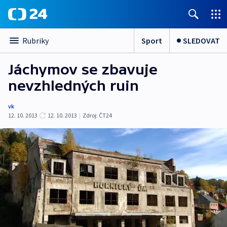
Sport
SLEDOVAT
Rubriky
Jáchymov se zbavuje
nevzhledných ruin
vk
12. 10. 2013
12. 10. 2013
|
Zdroj:
ČT24