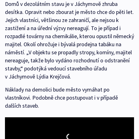
Domů v dezolátním stavu je v Jáchymově zhruba
desítka. Opravit nebo zbourat je město chce do pěti let.
Jejich vlastníci, většinou ze zahraničí, ale nejsou k
zastižení a na úřední výzvy nereagují. To je případ i
rozpadlé továrny na chemikálie, kterou opustil německý
majitel. Okolí ohrožuje i bývalá prodejna tabáku na
náměstí. „V objektu se propadly stropy, komíny, majitel
nereaguje, takže bylo vydáno rozhodnutí o odstranění
stavby,“ podotýká vedoucí stavebního úřadu
v Jáchymově Lýdia Krejčová.
Náklady na demolici bude město vymáhat po
vlastníkovi. Podobně chce postupovat i v případě
dalších staveb.