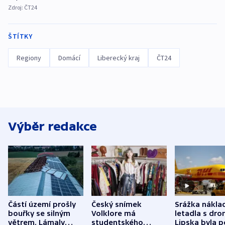
Zdroj:
ČT24
ŠTÍTKY
Regiony
Domácí
Liberecký kraj
ČT24
Výběr redakce
Částí území prošly
Český snímek
Srážka nákla
bouřky se silným
Volklore má
letadla s dr
větrem. Lámaly
studentského
Lipska byla p