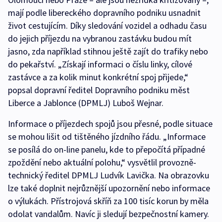
mají podle libereckého dopravního podniku usnadnit
život cestujícím. Díky sledování vozidel a odhadu času
do jejich příjezdu na vybranou zastávku budou mít
jasno, zda například stihnou ještě zajít do trafiky nebo
do pekařství. „Získají informaci o číslu linky, cílové
zastávce a za kolik minut konkrétní spoj přijede,“
popsal dopravní ředitel Dopravního podniku měst
Liberce a Jablonce (DPMLJ) Luboš Wejnar.
Informace o příjezdech spojů jsou přesné, podle situace
se mohou lišit od tištěného jízdního řádu. „Informace
se posílá do on-line panelu, kde to přepočítá případné
zpoždění nebo aktuální polohu,“ vysvětlil provozně-
technický ředitel DPMLJ Ludvík Lavička. Na obrazovku
lze také doplnit nejrůznější upozornění nebo informace
o výlukách. Přístrojová skříň za 100 tisíc korun by měla
odolat vandalům. Navíc ji sledují bezpečnostní kamery.