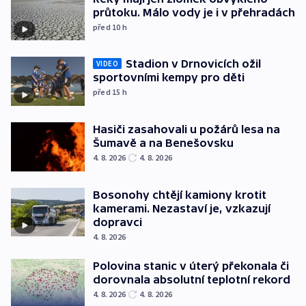
průtoku. Málo vody je i v přehradách
před 10
h
Stadion v Drnovicích ožil
VIDEO
sportovními kempy pro děti
před 15
h
Hasiči zasahovali u požárů lesa na
Šumavě a na Benešovsku
4. 8. 2026
4. 8. 2026
Bosonohy chtějí kamiony krotit
kamerami. Nezastaví je, vzkazují
dopravci
4. 8. 2026
Polovina stanic v úterý překonala či
dorovnala absolutní teplotní rekord
4. 8. 2026
4. 8. 2026