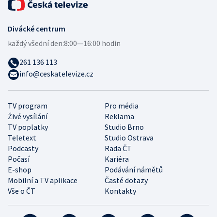
Divácké centrum
každý všední den:
8:00—16:00 hodin
261 136 113
info@ceskatelevize.cz
TV program
Pro média
Živé vysílání
Reklama
TV poplatky
Studio Brno
Teletext
Studio Ostrava
Podcasty
Rada ČT
Počasí
Kariéra
E-shop
Podávání námětů
Mobilní a TV aplikace
Časté dotazy
Vše o ČT
Kontakty