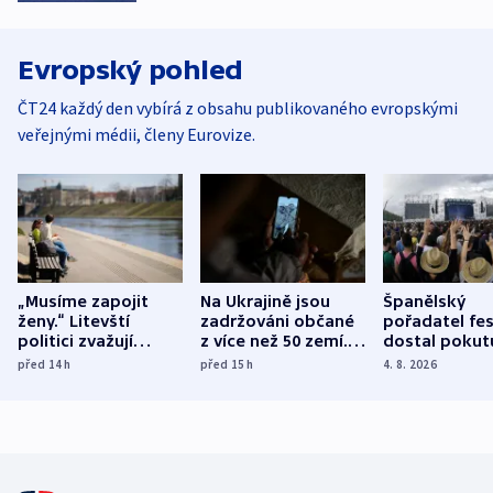
Evropský pohled
ČT24 každý den vybírá z obsahu publikovaného evropskými
veřejnými médii, členy Eurovize.
„Musíme zapojit
Na Ukrajině jsou
Španělský
ženy.“ Litevští
zadržováni občané
pořadatel fes
politici zvažují
z více než 50 zemí.
dostal pokut
dohodu o
Bojovali na straně
nekalé prakti
před 14
h
před 15
h
4. 8. 2026
demografii
Ruska