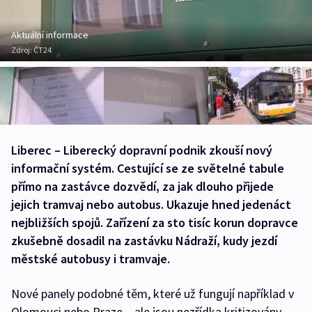
Aktuální informace
Zdroj:
ČT24
Liberec – Liberecký dopravní podnik zkouší nový
informační systém. Cestující se ze světelné tabule
přímo na zastávce dozvědí, za jak dlouho přijede
jejich tramvaj nebo autobus. Ukazuje hned jedenáct
nejbližších spojů. Zařízení za sto tisíc korun dopravce
zkušebně dosadil na zastávku Nádraží, kudy jezdí
městské autobusy i tramvaje.
Nové panely podobné těm, které už fungují například v
Olomouci nebo Praze – ale jsou nezřídka kritizovány –,