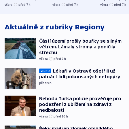
stromy a poničily
Oscara, zabojuje o
německého mi
včera
před 7
h
včera
před 7
h
včera
před 7
h
střechu
cenu za krátký film
hybridní útok
Aktuálně z rubriky
Regiony
Částí území prošly bouřky se silným
větrem. Lámaly stromy a poničily
střechu
včera
před 7
h
Lékaři v Ostravě ošetřili už
VIDEO
patnáct lidí pokousaných netopýry
před 9
h
Nehodu Turka policie prověřuje pro
podezření z ublížení na zdraví z
nedbalosti
včera
před 10
h
Řeky mají jen zlomek obvyklého