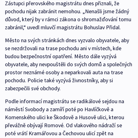
Zástupci přerovského magistrátu dnes přiznali, že
pochodu nijak zabránit nemohou. „Nenašli jsme žádný
důvod, který by v rámci zákona o shromažďování tomu
zabránil,“ uvedl mluvčí magistrátu Bohuslav Přidal.
Město na svých stránkách dnes vyzvalo obyvatele, aby
se nezdržovali na trase pochodu ani v místech, kde
budou bezpečnostní opatření. Město dále vyzývá
obyvatele, aby nevpouštěli do svých domů a společných
prostor neznámé osoby a neparkovali auta na trase
pochodu. Policie také vyzývá živnostníky, aby si
zabezpečili své obchody.
Podle informací magistrátu se radikálové sejdou na
náměstí Svobody a zamíří poté po Havlíčkově a
Komenského ulici ke Škodově a Husově ulici, kterou
převážně obývají Romové. Od vlakového nádraží se
poté vrátí Kramářovou a Čechovou ulicí zpět na