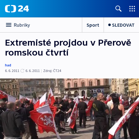
Sport
SLEDOVAT
Rubriky
Extremisté projdou v Přerově
romskou čtvrtí
had
6. 6. 2011
6. 6. 2011
|
Zdroj:
ČT24