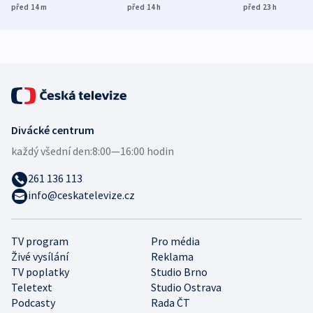
Poláky nebezpečné
míní estonský
ukázala
před 14
m
před 14
h
před 23
h
zdravotní rady
bezpečnostní
mezinárodní 
expert
Divácké centrum
každý všední den:
8:00—16:00 hodin
261 136 113
info@ceskatelevize.cz
TV program
Pro média
Živé vysílání
Reklama
TV poplatky
Studio Brno
Teletext
Studio Ostrava
Podcasty
Rada ČT