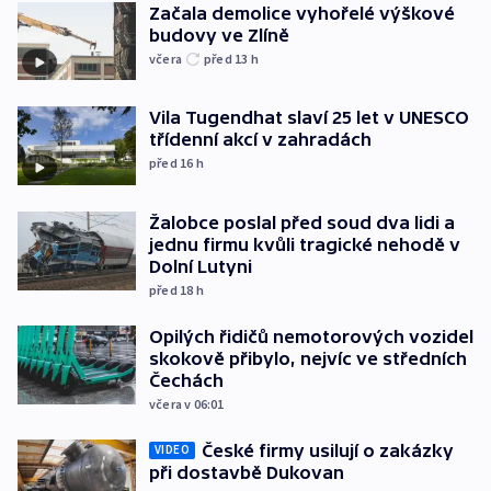
Začala demolice vyhořelé výškové
budovy ve Zlíně
včera
před 13
h
Vila Tugendhat slaví 25 let v UNESCO
třídenní akcí v zahradách
před 16
h
Žalobce poslal před soud dva lidi a
jednu firmu kvůli tragické nehodě v
Dolní Lutyni
před 18
h
Opilých řidičů nemotorových vozidel
skokově přibylo, nejvíc ve středních
Čechách
včera v 06:01
České firmy usilují o zakázky
VIDEO
při dostavbě Dukovan