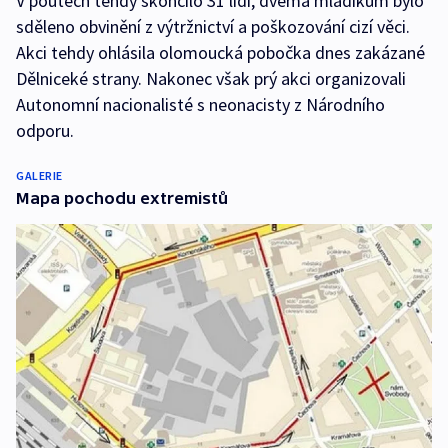
V poutech tehdy skončilo 31 lidí, dvěma mladíkům bylo
sděleno obvinění z výtržnictví a poškozování cizí věci.
Akci tehdy ohlásila olomoucká pobočka dnes zakázané
Dělniceké strany. Nakonec však prý akci organizovali
Autonomní nacionalisté s neonacisty z Národního
odporu.
GALERIE
Mapa pochodu extremistů