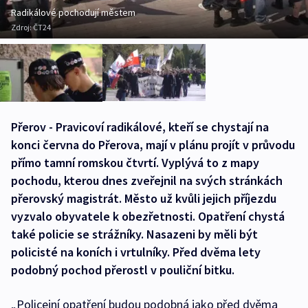
Radikálové pochodují městem
Zdroj:
ČT24
Přerov - Pravicoví radikálové, kteří se chystají na
konci června do Přerova, mají v plánu projít v průvodu
přímo tamní romskou čtvrtí. Vyplývá to z mapy
pochodu, kterou dnes zveřejnil na svých stránkách
přerovský magistrát. Město už kvůli jejich příjezdu
vyzvalo obyvatele k obezřetnosti. Opatření chystá
také policie se strážníky. Nasazeni by měli být
policisté na koních i vrtulníky. Před dvěma lety
podobný pochod přerostl v pouliční bitku.
„Policejní opatření budou podobná jako před dvěma