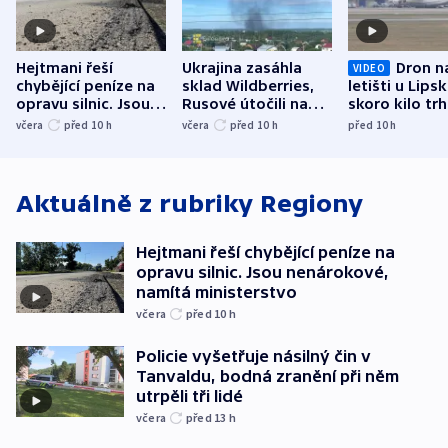
Hejtmani řeší
Ukrajina zasáhla
Dron n
VIDEO
chybějící peníze na
sklad Wildberries,
letišti u Lips
opravu silnic. Jsou
Rusové útočili na
skoro kilo trh
nenárokové, namítá
trh, hasiče či
indicie ukazuj
včera
před 10
h
včera
před 10
h
před 10
h
ministerstvo
stadion
Rusko
Aktuálně z rubriky
Regiony
Hejtmani řeší chybějící peníze na
opravu silnic. Jsou nenárokové,
namítá ministerstvo
včera
před 10
h
Policie vyšetřuje násilný čin v
Tanvaldu, bodná zranění při něm
utrpěli tři lidé
včera
před 13
h