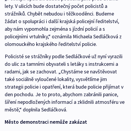
lety. V ulicích bude dostatečný počet policistů a
strážníků. Chybět nebudou i těžkooděnci. Budeme
žádat o spolupráci i další krajská policejní ředitelství,
aby nám vypomohla zejména s jízdní policií a s
policejními vrtulníky,“ oznámila Michaela Sedláčková z
olomouckého krajského ředitelství policie.
Policisté se strážníky podle Sedláčkové už nyní vyrazili
do ulic za tamními obyvateli s letáky s instrukcemi a
radami, jak se zachovat. „Chystáme se navštěvovat
také sociálně vyloučené lokality, vysvětlíme jim
strategii policie i opatření, která bude policie přijímat v
den pochodu. Je to proto, abychom zabránili panice,
šíření nepodložených informací a zklidnili atmosféru ve
městě,“ doplnila Sedláčková.
Město demonstraci nemůže zakázat