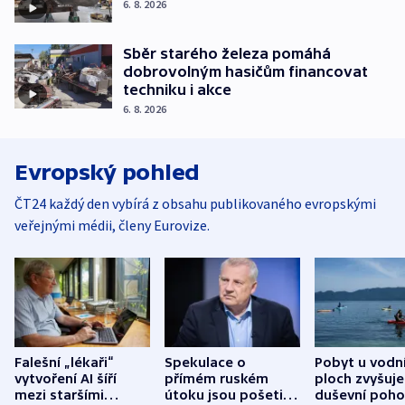
6. 8. 2026
Sběr starého železa pomáhá
dobrovolným hasičům financovat
techniku i akce
6. 8. 2026
Evropský pohled
ČT24 každý den vybírá z obsahu publikovaného evropskými
veřejnými médii, členy Eurovize.
Falešní „lékaři“
Spekulace o
Pobyt u vodn
vytvoření AI šíří
přímém ruském
ploch zvyšuje
mezi staršími
útoku jsou pošetilé,
duševní poho