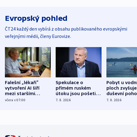
Evropský pohled
ČT24 každý den vybírá z obsahu publikovaného evropskými
veřejnými médii, členy Eurovize.
Falešní „lékaři“
Spekulace o
Pobyt u vodn
vytvoření AI šíří
přímém ruském
ploch zvyšuje
mezi staršími
útoku jsou pošetilé,
duševní poho
Poláky nebezpečné
míní estonský
ukázala
včera v 07:00
7. 8. 2026
7. 8. 2026
zdravotní rady
bezpečnostní
mezinárodní 
expert