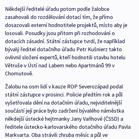
Někdejší ředitelé úřadu potom podle žalobce
zasahovali do rozdělování dotací tím, že přímo
dosazovali externí hodnotitele projektů, místo aby je
losovali. Posudky jsou přitom při rozhodování o
dotacích zásadní. Státní zástupce tvrdí, že například
bývalý ředitel dotačního úřadu Petr Kušnierz takto
ovlivnil složení expertů, kteří hodnotili stavbu hotelu
Větruše v Ústí nad Labem nebo Apartmánů 99 v
Chomutově.
Žalobu na osm lidí v kauze ROP Severozápad podal
státní zástupce v prosinci. Policie předtím rok a půl
vyšetřovala dění na dotačním úřadu, nejviditelnější
součástí její práce bylo zadržení bývalého náměstka
někdejší ústecké hejtmanky Jany Vaňhové (ČSSD) a
ředitele ústecko-karlovarského dotačního úřadu Pavla
Markvarta. Oba strávili zhruba měsíc a půl ve