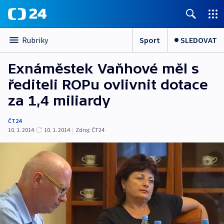
Sport
SLEDOVAT
Rubriky
Exnáměstek Vaňhové měl s
řediteli ROPu ovlivnit dotace
za 1,4 miliardy
ČT24
10. 1. 2014
10. 1. 2014
|
Zdroj:
ČT24