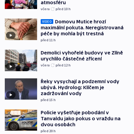
atmosféru
včera
před 10
h
Domovu Mutice hrozí
VIDEO
maximální pokuta. Neregistrovaná
péče by mohla být trestná
před 11
h
Demolici vyhořelé budovy ve Zlíně
urychlilo částečné zřícení
včera
před 12
h
Řeky vysychají a podzemní vody
ubývá. Hydrolog: Klíčem je
zadržování vody
před 15
h
Policie vyšetřuje pobodání v
Tanvaldu jako pokus o vraždu na
dvou osobách
před 20
h