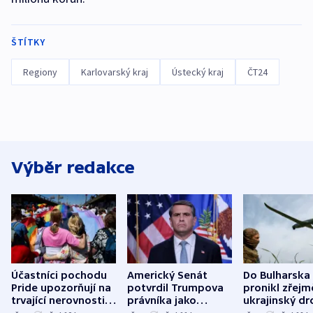
ŠTÍTKY
Regiony
Karlovarský kraj
Ústecký kraj
ČT24
Výběr redakce
Účastníci pochodu
Americký Senát
Do Bulharska
Pride upozorňují na
potvrdil Trumpova
pronikl zřejm
trvající nerovnosti i
právníka jako
ukrajinský dr