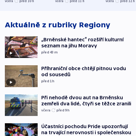
společenskou
ministra
explodoval k
včera
před 10
h
včera
před 11
h
včera
před 12
h
atmosféru
spravedlnosti
od plynovod
Aktuálně z rubriky
Regiony
„Brněnské hantec“ rozšíří kulturní
seznam na jihu Moravy
před 43
m
Příhraniční obce chtějí pitnou vodu
od sousedů
před 1
h
Při nehodě dvou aut na Brněnsku
zemřeli dva lidé, čtyři se těžce zranili
včera
před 9
h
Účastníci pochodu Pride upozorňují
na trvající nerovnosti i společenskou