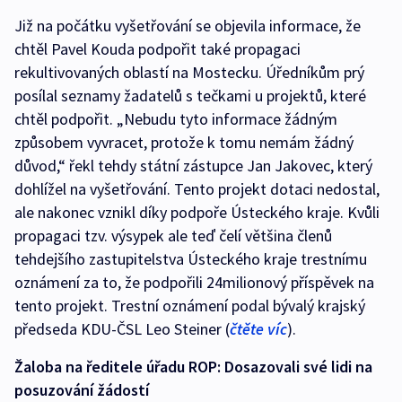
Již na počátku vyšetřování se objevila informace, že
chtěl Pavel Kouda podpořit také propagaci
rekultivovaných oblastí na Mostecku. Úředníkům prý
posílal seznamy žadatelů s tečkami u projektů, které
chtěl podpořit. „Nebudu tyto informace žádným
způsobem vyvracet, protože k tomu nemám žádný
důvod,“ řekl tehdy státní zástupce Jan Jakovec, který
dohlížel na vyšetřování. Tento projekt dotaci nedostal,
ale nakonec vznikl díky podpoře Ústeckého kraje. Kvůli
propagaci tzv. výsypek ale teď čelí většina členů
tehdejšího zastupitelstva Ústeckého kraje trestnímu
oznámení za to, že podpořili 24milionový příspěvek na
tento projekt. Trestní oznámení podal bývalý krajský
předseda KDU-ČSL Leo Steiner (
čtěte víc
).
Žaloba na ředitele úřadu ROP: Dosazovali své lidi na
posuzování žádostí