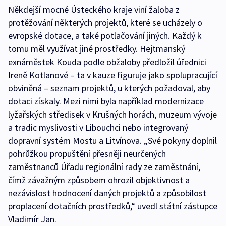
Někdejší mocné Ústeckého kraje viní žaloba z
protěžování některých projektů, které se ucházely o
evropské dotace, a také potlačování jiných. Každý k
tomu měl využívat jiné prostředky. Hejtmanský
exnáměstek Kouda podle obžaloby předložil úřednici
Ireně Kotlanové – ta v kauze figuruje jako spolupracující
obviněná – seznam projektů, u kterých požadoval, aby
dotaci získaly. Mezi nimi byla například modernizace
lyžařských středisek v Krušných horách, muzeum vývoje
a tradic myslivosti v Libouchci nebo integrovaný
dopravní systém Mostu a Litvínova. „Své pokyny doplnil
pohrůžkou propuštění přesněji neurčených
zaměstnanců Úřadu regionální rady ze zaměstnání,
čímž závažným způsobem ohrozil objektivnost a
nezávislost hodnocení daných projektů a způsobilost
proplacení dotačních prostředků,“ uvedl státní zástupce
Vladimír Jan.