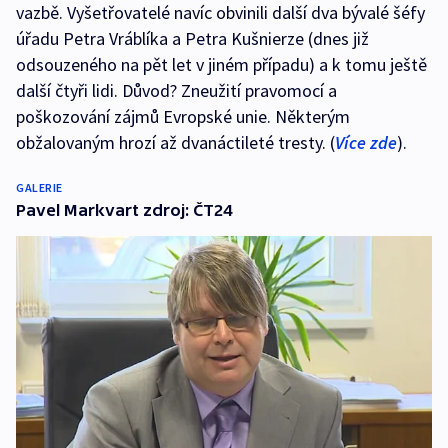
vazbě. Vyšetřovatelé navíc obvinili další dva bývalé šéfy
úřadu Petra Vráblíka a Petra Kušnierze (dnes již
odsouzeného na pět let v jiném případu) a k tomu ještě
další čtyři lidi. Důvod? Zneužití pravomocí a
poškozování zájmů Evropské unie. Některým
obžalovaným hrozí až dvanáctileté tresty. (
Více zde
).
GALERIE
Pavel Markvart zdroj: ČT24