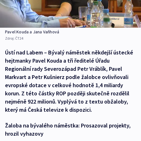
Pavel Kouda a Jana Vaňhová
Zdroj:
ČT24
Ústí nad Labem – Bývalý náměstek někdejší ústecké
hejtmanky Pavel Kouda a tři ředitelé Úřadu
Regionální rady Severozápad Petr Vráblík, Pavel
Markvart a Petr Kušnierz podle žalobce ovlivňovali
evropské dotace v celkové hodnotě 1,4 miliardy
korun. Z této částky ROP později skutečně rozdělil
nejméně 922 milionů. Vyplývá to z textu obžaloby,
který má Česká televize k dispozici.
Žaloba na bývalého náměstka: Prosazoval projekty,
hrozil vyhazovy