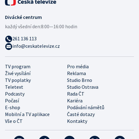
Divácké centrum
každý všední den:
8:00—16:00 hodin
261 136 113
info@ceskatelevize.cz
TV program
Pro média
Živé vysílání
Reklama
TV poplatky
Studio Brno
Teletext
Studio Ostrava
Podcasty
Rada ČT
Počasí
Kariéra
E-shop
Podávání námětů
Mobilní a TV aplikace
Časté dotazy
Vše o ČT
Kontakty