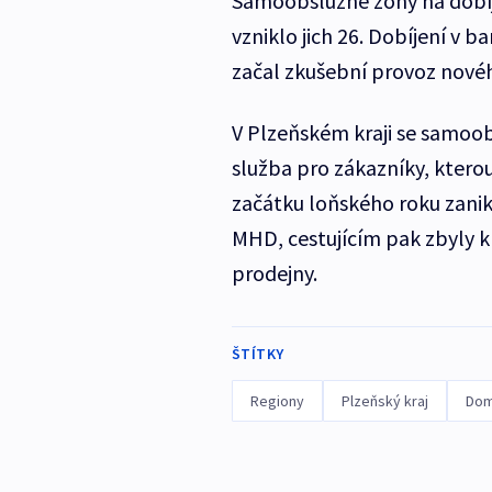
Samoobslužné zóny na dobíje
vzniklo jich 26. Dobíjení v 
začal zkušební provoz nové
V Plzeňském kraji se samoo
služba pro zákazníky, ktero
začátku loňského roku zanik
MHD, cestujícím pak zbyly 
prodejny.
ŠTÍTKY
Regiony
Plzeňský kraj
Dom