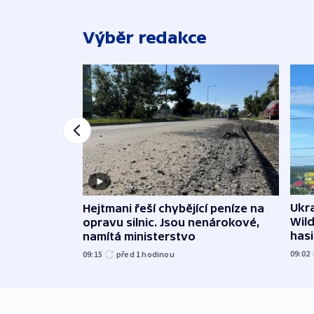
Výběr redakce
Ukra
Hejtmani řeší chybějící peníze na
Wild
opravu silnic. Jsou nenárokové,
hasi
namítá ministerstvo
09:02
09:15
před 1
hodinou