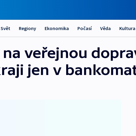
Svět
Regiony
Ekonomika
Počasí
Věda
Kultura
t na veřejnou dopr
raji jen v bankoma