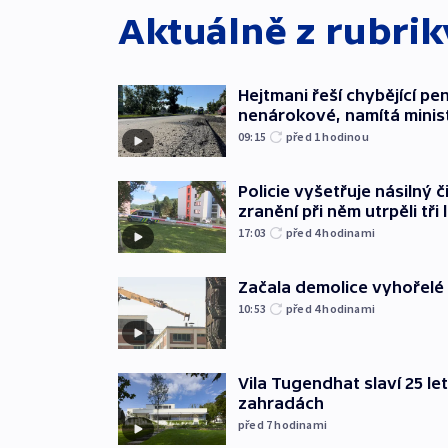
Aktuálně z rubri
Hejtmani řeší chybějící pen
nenárokové, namítá minis
09:15
před 1
hodinou
Policie vyšetřuje násilný 
zranění při něm utrpěli tři 
17:03
před 4
hodinami
Začala demolice vyhořelé
10:53
před 4
hodinami
Vila Tugendhat slaví 25 le
zahradách
před 7
hodinami