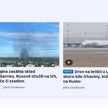
jina zasáhla sklad
Dron na letišti u 
VIDEO
berries, Rusové útočili na trh,
skoro kilo trhaviny, ind
če či stadion
na Rusko
před 2
hodinami
před 2
hodinami