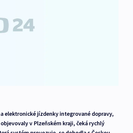
a elektronické jízdenky integrované dopravy,
 objevovaly v Plzeňském kraji, čeká rychlý
terá systém provozuje, se dohodla s Českou