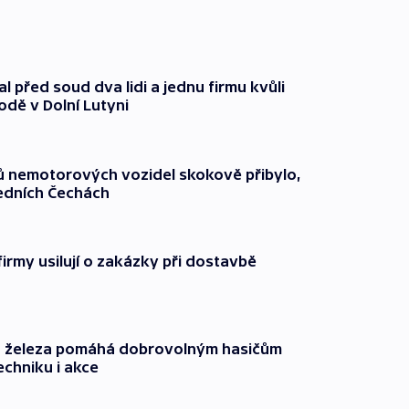
l před soud dva lidi a jednu firmu kvůli
odě v Dolní Lutyni
čů nemotorových vozidel skokově přibylo,
ředních Čechách
firmy usilují o zakázky při dostavbě
o železa pomáhá dobrovolným hasičům
echniku i akce