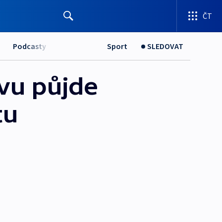
ČT
Podcasty
Sport
SLEDOVAT
avu půjde
tu