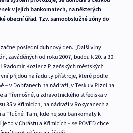
denek v jejích bankomatech, na některých
ké obecní úřad. Tzv. samoobslužné zóny do
začne poslední dubnový den. „Další vlny
, zaváděných od roku 2007, budou k 20. a 30.
vedl Radomír Kozler z Plzeňských městských
ní přijdou na řadu ty přístroje, které podle
ě – v Dobřanech na nádraží, v Tesku v Plzni na
ze a Třemošné, u zdravotnického střediska v
u 35 v Křimicích, na nádraží v Rokycanech a
i a Tlučné. Tam, kde nejsou bankomaty k
ní je to v Chrástu a Křimicích – se POVED chce
íjení karet přímo na úřadě.