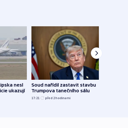
Lipska nesl
Soud nařídil zastavit stavbu
Žido
icie ukazují
Trumpova tanečního sálu
břehu
kriti
17:21
před 2
hodinami
před 2