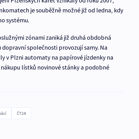
ní Plzeňských karet vznikaly od roku 2007,
bankomatech je souběžně možné již od ledna, kdy
ho systému.
bslužnými zónami zaniká již druhá obdobná
u dopravní společnosti provozují samy. Na
ly v Plzni automaty na papírové jízdenky na
k nákupu lístků novinové stánky a podobné
ácí
ČT24