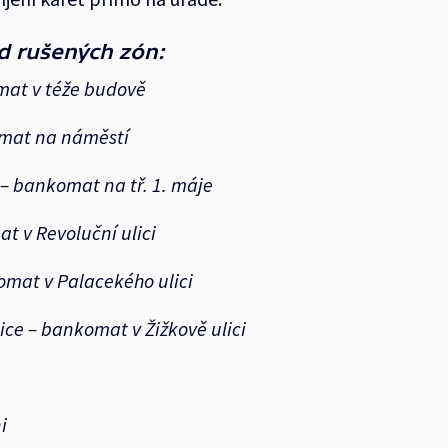
d rušených zón:
mat v téže budově
omat na náměstí
 – bankomat na tř. 1. máje
t v Revoluční ulici
omat v Palacekého ulici
ice – bankomat v Žižkově ulici
i