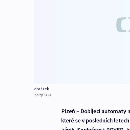
obrázek
Zdroj:
ČT24
Plzeň – Dobíjecí automaty n
které se v posledních letech
zánik. Společnost POVED, k