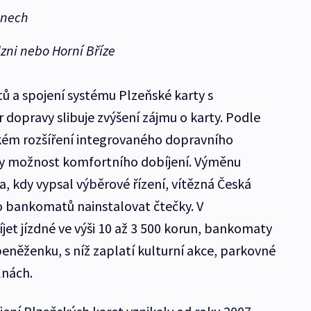
anech
zni nebo Horní Bříze
ů a spojení systému Plzeňské karty s
 dopravy slibuje zvýšení zájmu o karty. Podle
ském rozšíření integrovaného dopravního
dy možnost komfortního dobíjení. Výměnu
, kdy vypsal výběrové řízení, vítězná Česká
 bankomatů nainstalovat čtečky. V
t jízdné ve výši 10 až 3 500 korun, bankomaty
peněženku, s níž zaplatí kulturní akce, parkovné
lnách.