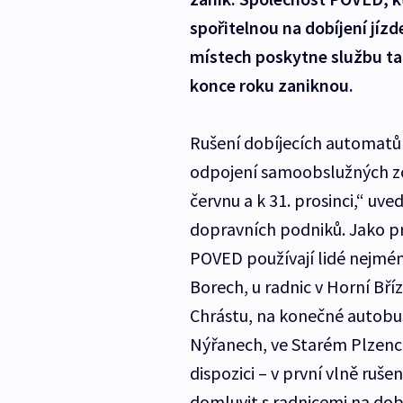
spořitelnou na dobíjení jíz
místech poskytne službu ta
konce roku zaniknou.
Rušení dobíjecích automatů 
odpojení samoobslužných zón
červnu a k 31. prosinci,“ u
dopravních podniků. Jako prv
POVED používají lidé nejmén
Borech, u radnic v Horní Bří
Chrástu, na konečné autobus
Nýřanech, ve Starém Plzenc
dispozici – v první vlně ruše
domluvit s radnicemi na dob