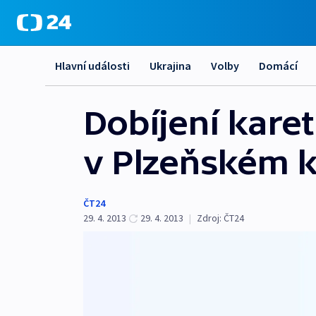
Hlavní události
Ukrajina
Volby
Domácí
Dobíjení kare
v Plzeňském k
ČT24
29. 4. 2013
29. 4. 2013
|
Zdroj:
ČT24