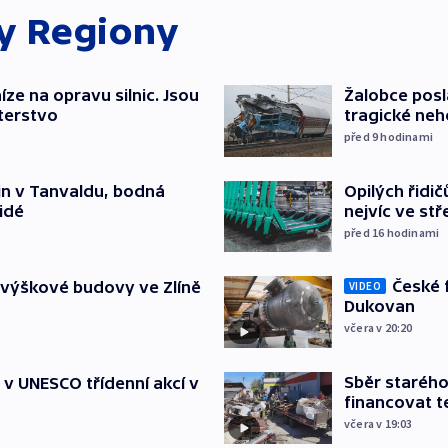
ky
Regiony
íze na opravu silnic. Jsou
Žalobce posla
terstvo
tragické neh
před 9
hodinami
Opilých řidi
čin v Tanvaldu, bodná
nejvíc ve st
lidé
před 16
hodinami
České 
 výškové budovy ve Zlíně
VIDEO
Dukovan
včera v 20:20
Sběr staréh
t v UNESCO třídenní akcí v
financovat t
včera v 19:03