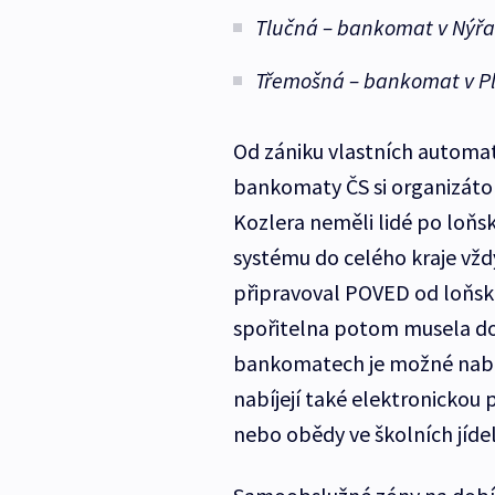
Tlučná – bankomat v Nýř
Třemošná – bankomat v Pl
Od zániku vlastních automat
bankomaty ČS si organizátor
Kozlera neměli lidé po loň
systému do celého kraje vž
připravoval POVED od loňska
spořitelna potom musela do
bankomatech je možné nabíje
nabíjejí také elektronickou 
nebo obědy ve školních jíde