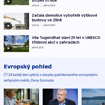
utrpěli tři lidé
včera
před 19
h
Začala demolice vyhořelé výškové
budovy ve Zlíně
včera
před 19
h
Vila Tugendhat slaví 25 let v UNESCO
třídenní akcí v zahradách
před 22
h
Evropský pohled
ČT24 každý den vybírá z obsahu publikovaného evropskými
veřejnými médii, členy Eurovize.