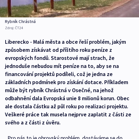
Rybník Chrástná
Zdroj:
ČT24
Liberecko - Malá města a obce řeší problém, jakým
způsobem získávat od příštího roku peníze z
evropských fondů. Starostové mají strach, že
jednoduše nebudou mít peníze na to, aby se na
financování projektů podíleli, což je jedna ze
základních podmínek pro získání dotace. Příkladem
může být rybník Chrástná v Osečné, na jehož
odbahnění dala Evropská unie 8 milionů korun. Obec
ale dostala částku až půl roku po realizaci projektu.
Veškeré práce tak musela nejprve zaplatit z části ze
svého a z části z úvěru.
„Pro nás to je obrovský problém, dostáváme se do