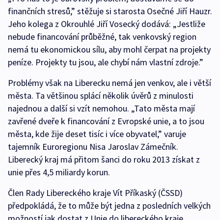
finančních stresů,” stěžuje si starosta Osečné Jiří Hauzr.
Jeho kolega z Okrouhlé Jiří Vosecký dodává: „Jestliže
nebude financování průběžné, tak venkovský region
nemá tu ekonomickou sílu, aby mohl čerpat na projekty
peníze. Projekty tu jsou, ale chybí nám vlastní zdroje.”
Problémy však na Liberecku nemá jen venkov, ale i větší
města. Ta většinou splácí několik úvěrů z minulosti
najednou a další si vzít nemohou. „Tato města mají
zavřené dveře k financování z Evropské unie, a to jsou
města, kde žije deset tisíc i více obyvatel,” varuje
tajemník Euroregionu Nisa Jaroslav Zámečník.
Liberecký kraj má přitom šanci do roku 2013 získat z
unie přes 4,5 miliardy korun.
Člen Rady Libereckého kraje Vít Příkaský (ČSSD)
předpokládá, že to může být jedna z posledních velkých
možností jak dostat z Unie do libereckého kraje