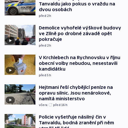
Tanvaldu jako pokus o vraždu na
dvou osobách
před 2
h
Demolice vyhořelé výškové budovy
ve Zlíně po drobné závadě opět
pokračuje
před 2
h
V Krchlebech na Rychnovsku v říjnu
obecní volby nebudou, nesestavili
kandidátku
před 5
h
Hejtmani řeší chybějící peníze na
opravu silnic. Jsou nenárokové,
namítá ministerstvo
včera
před 16
h
Policie vyšetřuje násilný čin v
Tanvaldu, bodná zranění při něm