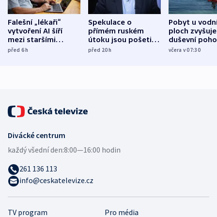
Falešní „lékaři“
Spekulace o
Pobyt u vodn
vytvoření AI šíří
přímém ruském
ploch zvyšuje
mezi staršími
útoku jsou pošetilé,
duševní poho
Poláky nebezpečné
míní estonský
ukázala
před 6
h
před 20
h
včera v 07:30
zdravotní rady
bezpečnostní
mezinárodní 
expert
Divácké centrum
každý všední den:
8:00—16:00 hodin
261 136 113
info@ceskatelevize.cz
TV program
Pro média