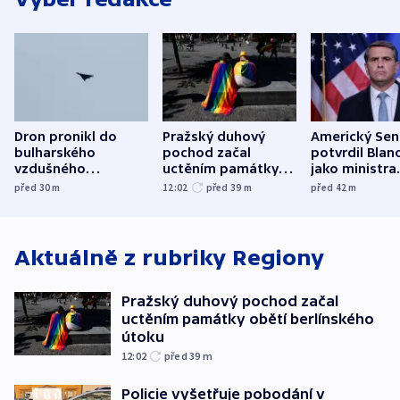
Dron pronikl do
Pražský duhový
Americký Sen
bulharského
pochod začal
potvrdil Blan
vzdušného
uctěním památky
jako ministra
prostoru,
obětí berlínského
spravedlnost
před 30
m
12:02
před 39
m
před 42
m
explodoval kilometr
útoku
od plynovodu
Aktuálně z rubriky
Regiony
Pražský duhový pochod začal
uctěním památky obětí berlínského
útoku
12:02
před 39
m
Policie vyšetřuje pobodání v