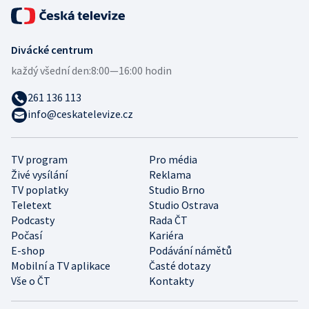
Divácké centrum
každý všední den:
8:00—16:00 hodin
261 136 113
info@ceskatelevize.cz
TV program
Pro média
Živé vysílání
Reklama
TV poplatky
Studio Brno
Teletext
Studio Ostrava
Podcasty
Rada ČT
Počasí
Kariéra
E-shop
Podávání námětů
Mobilní a TV aplikace
Časté dotazy
Vše o ČT
Kontakty