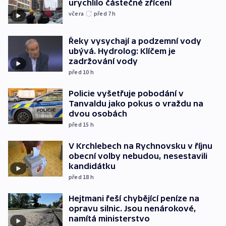
urychlilo částečné zřícení
včera
před 7
h
Řeky vysychají a podzemní vody
ubývá. Hydrolog: Klíčem je
zadržování vody
před 10
h
Policie vyšetřuje pobodání v
Tanvaldu jako pokus o vraždu na
dvou osobách
před 15
h
V Krchlebech na Rychnovsku v říjnu
obecní volby nebudou, nesestavili
kandidátku
před 18
h
Hejtmani řeší chybějící peníze na
opravu silnic. Jsou nenárokové,
namítá ministerstvo