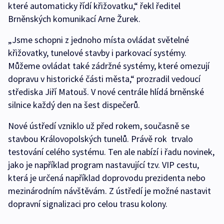
které automaticky řídí křižovatku,“ řekl ředitel
Brněnských komunikací Arne Žurek.
„Jsme schopni z jednoho místa ovládat světelné
křižovatky, tunelové stavby i parkovací systémy.
Můžeme ovládat také zádržné systémy, které omezují
dopravu v historické části města,“ prozradil vedoucí
střediska Jiří Matouš. V nové centrále hlídá brněnské
silnice každý den na šest dispečerů.
Nové ústředí vzniklo už před rokem, současně se
stavbou Královopolských tunelů. Právě rok trvalo
testování celého systému. Ten ale nabízí i řadu novinek,
jako je například program nastavující tzv. VIP cestu,
která je určená například doprovodu prezidenta nebo
mezinárodním návštěvám. Z ústředí je možné nastavit
dopravní signalizaci pro celou trasu kolony.