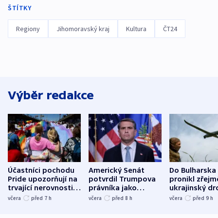
ŠTÍTKY
Regiony
Jihomoravský kraj
Kultura
ČT24
Výběr redakce
Účastníci pochodu
Americký Senát
Do Bulharska
Pride upozorňují na
potvrdil Trumpova
pronikl zřejm
trvající nerovnosti i
právníka jako
ukrajinský dr
společenskou
ministra
explodoval k
včera
před 7
h
včera
před 8
h
včera
před 9
h
atmosféru
spravedlnosti
od plynovod