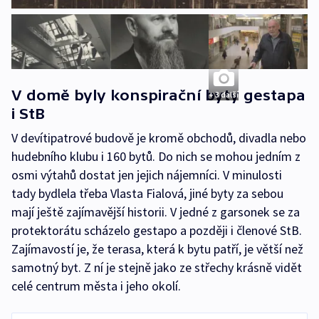
V domě byly konspirační byty gestapa
+ 3 další
i StB
V devítipatrové budově je kromě obchodů, divadla nebo
hudebního klubu i 160 bytů. Do nich se mohou jedním z
osmi výtahů dostat jen jejich nájemníci. V minulosti
tady bydlela třeba Vlasta Fialová, jiné byty za sebou
mají ještě zajímavější historii. V jedné z garsonek se za
protektorátu scházelo gestapo a později i členové StB.
Zajímavostí je, že terasa, která k bytu patří, je větší než
samotný byt. Z ní je stejně jako ze střechy krásně vidět
celé centrum města i jeho okolí.