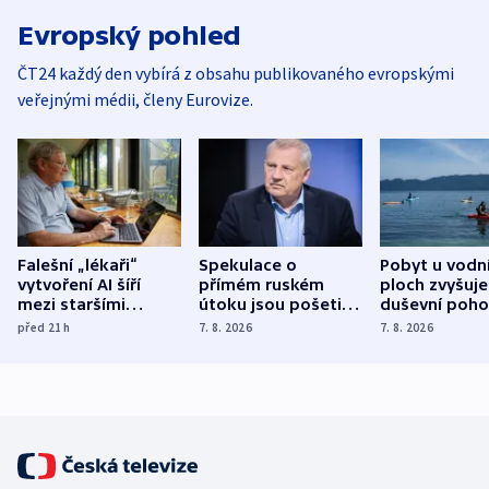
Evropský pohled
ČT24 každý den vybírá z obsahu publikovaného evropskými
veřejnými médii, členy Eurovize.
Falešní „lékaři“
Spekulace o
Pobyt u vodn
vytvoření AI šíří
přímém ruském
ploch zvyšuje
mezi staršími
útoku jsou pošetilé,
duševní poho
Poláky nebezpečné
míní estonský
ukázala
před 21
h
7. 8. 2026
7. 8. 2026
zdravotní rady
bezpečnostní
mezinárodní 
expert