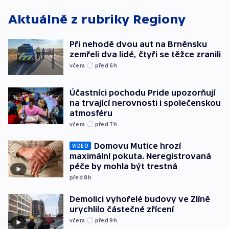
Aktuálně z rubriky
Regiony
Při nehodě dvou aut na Brněnsku
zemřeli dva lidé, čtyři se těžce zranili
včera
před 6
h
Účastníci pochodu Pride upozorňují
na trvající nerovnosti i společenskou
atmosféru
včera
před 7
h
Domovu Mutice hrozí
VIDEO
maximální pokuta. Neregistrovaná
péče by mohla být trestná
před 8
h
Demolici vyhořelé budovy ve Zlíně
urychlilo částečné zřícení
včera
před 9
h