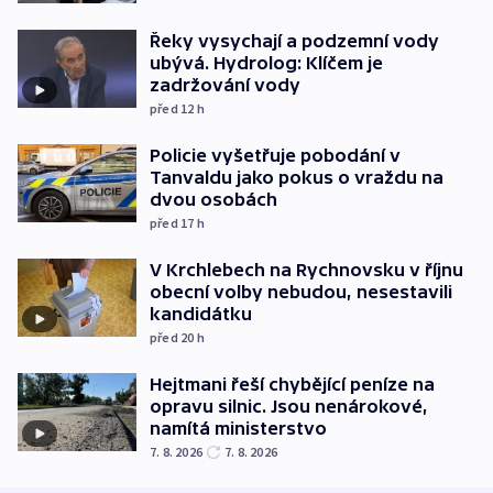
Řeky vysychají a podzemní vody
ubývá. Hydrolog: Klíčem je
zadržování vody
před 12
h
Policie vyšetřuje pobodání v
Tanvaldu jako pokus o vraždu na
dvou osobách
před 17
h
V Krchlebech na Rychnovsku v říjnu
obecní volby nebudou, nesestavili
kandidátku
před 20
h
Hejtmani řeší chybějící peníze na
opravu silnic. Jsou nenárokové,
namítá ministerstvo
7. 8. 2026
7. 8. 2026