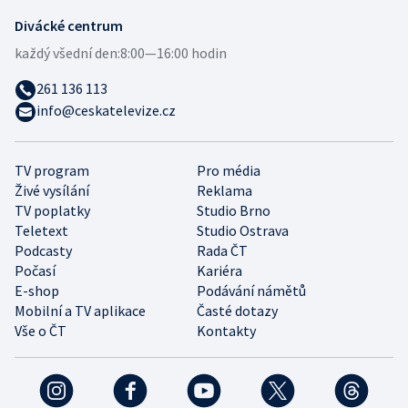
Divácké centrum
každý všední den:
8:00—16:00 hodin
261 136 113
info@ceskatelevize.cz
TV program
Pro média
Živé vysílání
Reklama
TV poplatky
Studio Brno
Teletext
Studio Ostrava
Podcasty
Rada ČT
Počasí
Kariéra
E-shop
Podávání námětů
Mobilní a TV aplikace
Časté dotazy
Vše o ČT
Kontakty