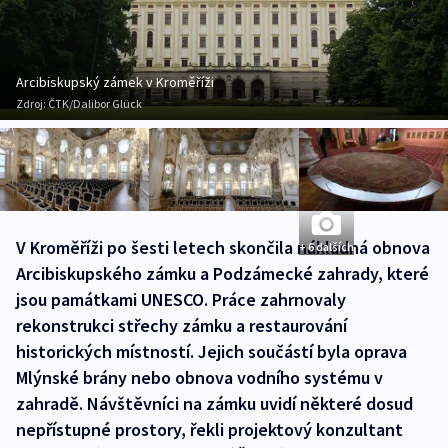
Arcibiskupský zámek v Kroměříži
Zdroj:
ČTK/Dalibor Glück
V Kroměříži po šesti letech skončila nákladná obnova
+ 6 dalších
Arcibiskupského zámku a Podzámecké zahrady, které
jsou památkami UNESCO. Práce zahrnovaly
rekonstrukci střechy zámku a restaurování
historických místností. Jejich součástí byla oprava
Mlýnské brány nebo obnova vodního systému v
zahradě. Návštěvníci na zámku uvidí některé dosud
nepřístupné prostory, řekli projektový konzultant