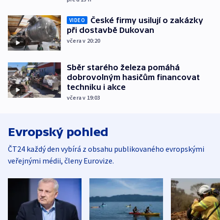
České firmy usilují o zakázky
VIDEO
při dostavbě Dukovan
včera v 20:20
Sběr starého železa pomáhá
dobrovolným hasičům financovat
techniku i akce
včera v 19:03
Evropský pohled
ČT24 každý den vybírá z obsahu publikovaného evropskými
veřejnými médii, členy Eurovize.