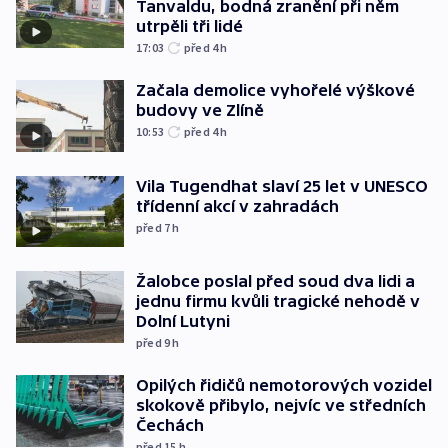
Tanvaldu, bodná zranění při něm
utrpěli tři lidé
17:03
před 4
h
Začala demolice vyhořelé výškové
budovy ve Zlíně
10:53
před 4
h
Vila Tugendhat slaví 25 let v UNESCO
třídenní akcí v zahradách
před 7
h
Žalobce poslal před soud dva lidi a
jednu firmu kvůli tragické nehodě v
Dolní Lutyni
před 9
h
Opilých řidičů nemotorových vozidel
skokově přibylo, nejvíc ve středních
Čechách
před 15
h