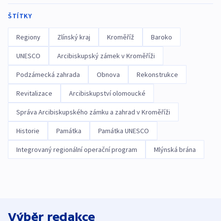
ŠTÍTKY
Regiony
Zlínský kraj
Kroměříž
Baroko
UNESCO
Arcibiskupský zámek v Kroměříži
Podzámecká zahrada
Obnova
Rekonstrukce
Revitalizace
Arcibiskupství olomoucké
Správa Arcibiskupského zámku a zahrad v Kroměříži
Historie
Památka
Památka UNESCO
Integrovaný regionální operační program
Mlýnská brána
Výběr redakce