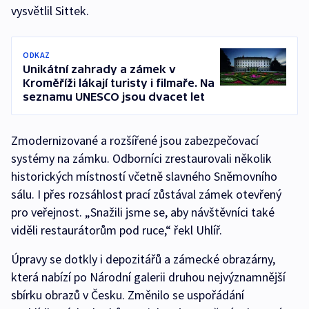
vysvětlil Sittek.
ODKAZ
Unikátní zahrady a zámek v
Kroměříži lákají turisty i filmaře. Na
seznamu UNESCO jsou dvacet let
Zmodernizované a rozšířené jsou zabezpečovací
systémy na zámku. Odborníci zrestaurovali několik
historických místností včetně slavného Sněmovního
sálu. I přes rozsáhlost prací zůstával zámek otevřený
pro veřejnost. „Snažili jsme se, aby návštěvníci také
viděli restaurátorům pod ruce,“ řekl Uhlíř.
Úpravy se dotkly i depozitářů a zámecké obrazárny,
která nabízí po Národní galerii druhou nejvýznamnější
sbírku obrazů v Česku. Změnilo se uspořádání