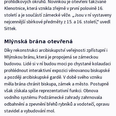
prohlídkových okruhů. Novinkou je otevření takzvané
Klenotnice, která vznikla zřejmě v první polovině 16.
století a je součástí zámecké věže. „Jsou v ní vystaveny
nejcennější sbírkové předměty z 15. a 16. století,“ uvedl
Sittek.
Mlýnská brána otevřená
Díky rekonstrukci arcibiskupství veřejnosti zpřístupní i
Mlýnskou bránu, která je propojená se zámeckou
budovou. Lidé si v ní budou moci po chystané kolaudaci
prohlédnout interaktivní expozici věnovanou biskupské
a později arcibiskupské gardě. V době svého vzniku
měla brána chránit biskupa, zámek a město. Postupně
však získala spíše reprezentativní funkci. Obnova
vodního systému Podzámecké zahrady zahrnovala
odbahnění a zpevnění břehů rybníků a vodotečí, opravu
stavidel a vybudování mol.