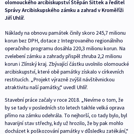
olomouckého arcibiskupství Štěpán Sittek a ředitel
Správy Arcibiskupského zámku a zahrad v Kroměříži
Jiří Uhlíř.
Náklady na obnovu památek činily skoro 245,7 milionu
korun bez DPH, dotace z Integrovaného regionálního
operačního programu dosáhla 220,3 milionu korun. Na
zvelebení zámku a zahrady přispěl zhruba 2,2 milionu
korun i Zlínský kraj. Zbývající částku uvolnilo olomoucké
arcibiskupství, které obě památky získalo v církevních
restitucích. „Projekt výrazně zvýšil návštěvnickou
atraktivitu naší památky,“ uvedl Uhlíř.
Stavební práce začaly v roce 2018. „Nevíme o tom, že
by se tady v posledních sto letech takhle velká oprava
přímo na zámku odehrála. To nejhorší, co tady bylo, byl
havarijní stav střechy, kdy už hrozilo, že by pak mohlo
docházet k poškozování památky v důsledku zatékání,“