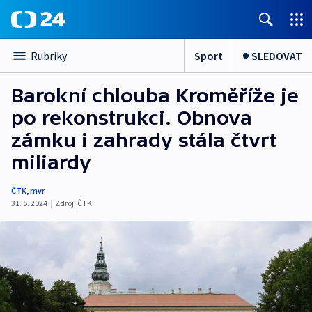
Sport
SLEDOVAT
Rubriky
Barokní chlouba Kroměříže je
po rekonstrukci. Obnova
zámku i zahrady stála čtvrt
miliardy
ČTK
,
mvr
31. 5. 2024
|
Zdroj:
ČTK