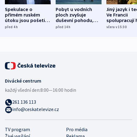
Spekulace o
Pobyt u vodních
Jiný jazyk i t
přímém ruském
ploch zvyšuje
Ve Francii
útoku jsou pošetilé,
duševní pohodu,
spolupracují h
míní estonský
ukázala
různých zemí
před 4
h
před 14
h
včera v 15:30
bezpečnostní
mezinárodní studie
expert
Divácké centrum
každý všední den:
8:00—16:00 hodin
261 136 113
info@ceskatelevize.cz
TV program
Pro média
Živé vysílání
Reklama