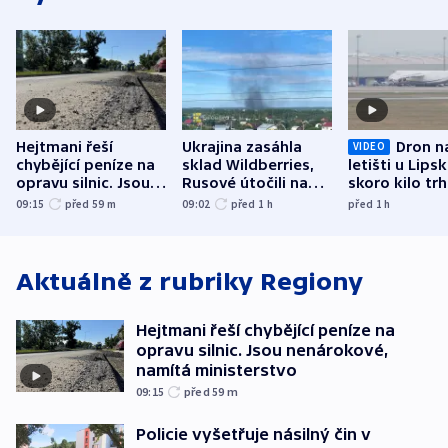
Hejtmani řeší
Ukrajina zasáhla
Dron n
VIDEO
chybějící peníze na
sklad Wildberries,
letišti u Lips
opravu silnic. Jsou
Rusové útočili na
skoro kilo trh
nenárokové, namítá
trh, hasiče či
indicie ukazuj
09:15
před 59
m
09:02
před 1
h
před 1
h
ministerstvo
stadion
Rusko
Aktuálně z rubriky
Regiony
Hejtmani řeší chybějící peníze na
opravu silnic. Jsou nenárokové,
namítá ministerstvo
09:15
před 59
m
Policie vyšetřuje násilný čin v