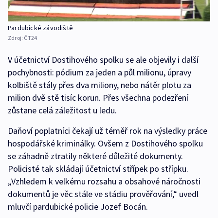
Pardubické závodiště
Zdroj:
ČT24
V účetnictví Dostihového spolku se ale objevily i další
pochybnosti: pódium za jeden a půl milionu, úpravy
kolbiště stály přes dva miliony, nebo nátěr plotu za
milion dvě stě tisíc korun. Přes všechna podezření
zůstane celá záležitost u ledu.
Daňoví poplatníci čekají už téměř rok na výsledky práce
hospodářské kriminálky. Ovšem z Dostihového spolku
se záhadně ztratily některé důležité dokumenty.
Policisté tak skládají účetnictví střípek po střípku.
„Vzhledem k velkému rozsahu a obsahové náročnosti
dokumentů je věc stále ve stádiu prověřování,“ uvedl
mluvčí pardubické policie Jozef Bocán.