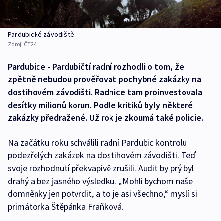
Pardubické závodiště
Zdroj:
ČT24
Pardubice - Pardubičtí radní rozhodli o tom, že
zpětně nebudou prověřovat pochybné zakázky na
dostihovém závodišti. Radnice tam proinvestovala
desítky milionů korun. Podle kritiků byly některé
zakázky předražené. Už rok je zkoumá také policie.
Na začátku roku schválili radní Pardubic kontrolu
podezřelých zakázek na dostihovém závodišti. Teď
svoje rozhodnutí překvapivě zrušili. Audit by prý byl
drahý a bez jasného výsledku. „Mohli bychom naše
domněnky jen potvrdit, a to je asi všechno,“ myslí si
primátorka Štěpánka Fraňková.