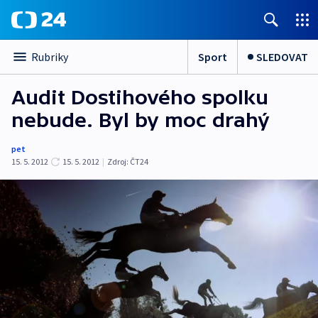
Sport
SLEDOVAT
Rubriky
Audit Dostihového spolku
nebude. Byl by moc drahý
pet
15. 5. 2012
15. 5. 2012
|
Zdroj:
ČT24