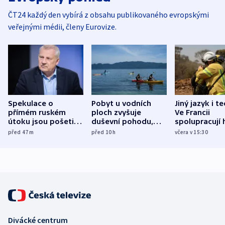
ČT24 každý den vybírá z obsahu publikovaného evropskými
veřejnými médii, členy Eurovize.
Spekulace o
Pobyt u vodních
Jiný jazyk i t
přímém ruském
ploch zvyšuje
Ve Francii
útoku jsou pošetilé,
duševní pohodu,
spolupracují h
míní estonský
ukázala
různých zemí
před 47
m
před 10
h
včera v 15:30
bezpečnostní
mezinárodní studie
expert
Divácké centrum