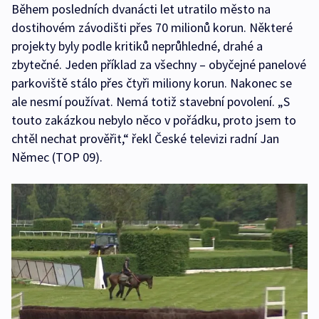
Během posledních dvanácti let utratilo město na
dostihovém závodišti přes 70 milionů korun. Některé
projekty byly podle kritiků neprůhledné, drahé a
zbytečné. Jeden příklad za všechny – obyčejné panelové
parkoviště stálo přes čtyři miliony korun. Nakonec se
ale nesmí používat. Nemá totiž stavební povolení. „S
touto zakázkou nebylo něco v pořádku, proto jsem to
chtěl nechat prověřit,“ řekl České televizi radní Jan
Němec (TOP 09).