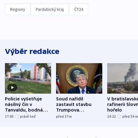
Regiony
Pardubický kraj
ČT24
Výběr redakce
Policie vyšetřuje
Soud nařídil
V bratislavsk
násilný čin v
zastavit stavbu
rafinerii Slov
Tanvaldu, bodná
Trumpova
hořelo
zranění při něm
tanečního sálu
17:03
právě teď
před 37
m
14:22
před 54
utrpěli tři lidé