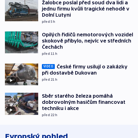
Žalobce poslal před soud dva lidi a
jednu firmu kvůli tragické nehodě v
Dolní Lutyni
před 5
h
Opilých řidičů nemotorových vozidel
skokově přibylo, nejvíc ve středních
Čechách
před 11
h
České firmy usilují o zakázky
VIDEO
při dostavbě Dukovan
před 21
h
Sběr starého železa pomáhá
dobrovolným hasičům financovat
techniku i akce
před 22
h
Evropský pohled