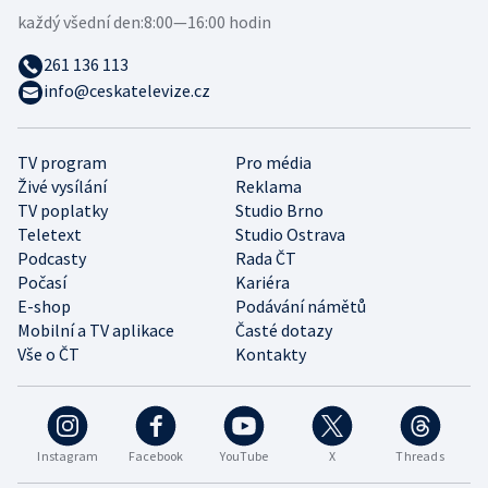
každý všední den:
8:00—16:00 hodin
261 136 113
info@ceskatelevize.cz
TV program
Pro média
Živé vysílání
Reklama
TV poplatky
Studio Brno
Teletext
Studio Ostrava
Podcasty
Rada ČT
Počasí
Kariéra
E-shop
Podávání námětů
Mobilní a TV aplikace
Časté dotazy
Vše o ČT
Kontakty
Instagram
Facebook
YouTube
X
Threads