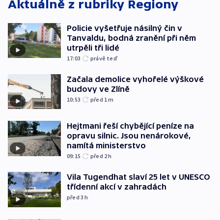
Aktuálně z rubriky
Regiony
Policie vyšetřuje násilný čin v
Tanvaldu, bodná zranění při něm
utrpěli tři lidé
17:03
právě teď
Začala demolice vyhořelé výškové
budovy ve Zlíně
10:53
před 1
m
Hejtmani řeší chybějící peníze na
opravu silnic. Jsou nenárokové,
namítá ministerstvo
09:15
před 2
h
Vila Tugendhat slaví 25 let v UNESCO
třídenní akcí v zahradách
před 3
h