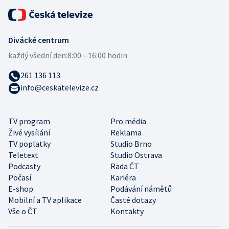
Divácké centrum
každý všední den:
8:00—16:00 hodin
261 136 113
info@ceskatelevize.cz
TV program
Pro média
Živé vysílání
Reklama
TV poplatky
Studio Brno
Teletext
Studio Ostrava
Podcasty
Rada ČT
Počasí
Kariéra
E-shop
Podávání námětů
Mobilní a TV aplikace
Časté dotazy
Vše o ČT
Kontakty