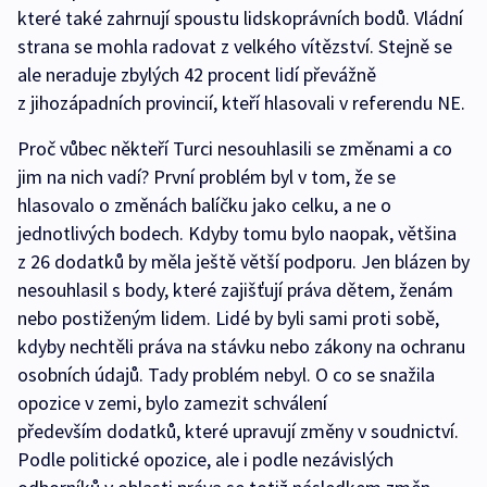
které také zahrnují spoustu lidskoprávních bodů. Vládní
strana se mohla radovat z velkého vítězství. Stejně se
ale neraduje zbylých 42 procent lidí převážně
z jihozápadních provincií, kteří hlasovali v referendu NE.
Proč vůbec někteří Turci nesouhlasili se změnami a co
jim na nich vadí? První problém byl v tom, že se
hlasovalo o změnách balíčku jako celku, a ne o
jednotlivých bodech. Kdyby tomu bylo naopak, většina
z 26 dodatků by měla ještě větší podporu. Jen blázen by
nesouhlasil s body, které zajišťují práva dětem, ženám
nebo postiženým lidem. Lidé by byli sami proti sobě,
kdyby nechtěli práva na stávku nebo zákony na ochranu
osobních údajů. Tady problém nebyl. O co se snažila
opozice v zemi, bylo zamezit schválení
především dodatků, které upravují změny v soudnictví.
Podle politické opozice, ale i podle nezávislých