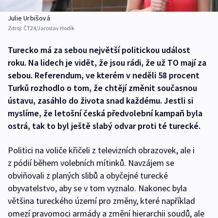
Julie Urbišová
Zdroj:
ČT24/Jaroslav Hodík
Turecko má za sebou největší politickou událost
roku. Na lidech je vidět, že jsou rádi, že už TO mají za
sebou. Referendum, ve kterém v neděli 58 procent
Turků rozhodlo o tom, že chtějí změnit současnou
ústavu, zasáhlo do života snad každému. Jestli si
myslíme, že letošní česká předvolební kampaň byla
ostrá, tak to byl ještě slabý odvar proti té turecké.
Politici na voliče křičeli z televizních obrazovek, ale i
z pódií během volebních mítinků. Navzájem se
obviňovali z planých slibů a obyčejné turecké
obyvatelstvo, aby se v tom vyznalo. Nakonec byla
většina tureckého území pro změny, které například
omezí pravomoci armády a změní hierarchii soudů, ale