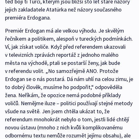
teď bojí ti Turci, kterým jsou bližší sto let staré názory
jejich zakladatele Atatürka než názory současného
premiéra Erdogana.
Premiér Erdogan má ale velkou výhodu. Je skvělým
řečníkem a politikem, alespoň v tureckých podmínkách.
Ví, jak získat voliče. Když před referendem ukazovali
v televizních zprávách reportáž z jednoho malého
města na východě, ptali se postarší ženy, jak bude
v referendu volit. „No samozřejmě ANO. Protože
Erdogan se o nás postará. Dá nám uhlí na celou zimu, je
to dobrý člověk, musíme ho podpořit,“ odpověděla
žena. Neříkám, že opozice nemá podobné příklady
voličů. Nemějme iluze – politici používají stejné metody
všude na světě. Jen jsem chtěla ukázat to, že
referendum mnohokrát nebylo o tom, jestli lidé chtějí
novou ústavu (mnoho z nich kvůli komplikovanému
odbornému textu nemůže rozumět jejímu obsahu), ale