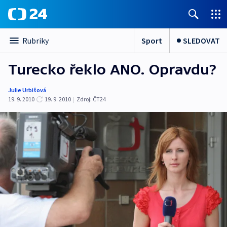
Sport
SLEDOVAT
Rubriky
Turecko řeklo ANO. Opravdu?
Julie Urbišová
19. 9. 2010
19. 9. 2010
|
Zdroj:
ČT24