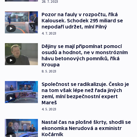
28. 7. 2023
Pozor na fauly v rozpočtu, říká
Kalousek. Schodek 295 miliard se
nepodaří udržet, míní Pilný
4. 7. 2023
Dějiny se mají připomínat pomocí
osudů a hodnot, ne v monstrózním
hávu betonových pomníků, říká
Kroupa
8. 5. 2023
Společnost se radikalizuje. Česko je
na tom však lépe než řada jiných
zemí, míní bezpečnostní expert
Mareš
4. 5. 2023
Nastal čas na plošné škrty, shodli se
ekonomka Nerudová a exministr
Kočárník