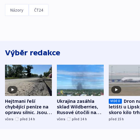
Názory
ČT24
Výběr redakce
Hejtmani řeší
Ukrajina zasáhla
Dron n
VIDEO
chybějící peníze na
sklad Wildberries,
letišti u Lips
opravu silnic. Jsou
Rusové útočili na
skoro kilo trh
nenárokové, namítá
trh, hasiče či
indicie ukazuj
včera
před 14
h
včera
před 14
h
před 15
h
ministerstvo
stadion
Rusko