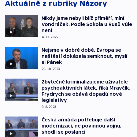
Aktuálně z rubriky
Názory
Nikdy jsme nebyli blíž příměří, míní
Vondráček. Podle Sokola u Rusů vůle
není
4. 12. 2025
Nejsme v dobré době, Evropa se
naštěstí dokázala semknout, myslí
si Pánek
20. 10. 2023
Zbytečně kriminalizujeme uživatele
psychoaktivních látek, říká Mravčík.
Frydrych se obává dopadů nové
legislativy
9. 8. 2023
Česká armáda potřebuje další
modernizaci, ne povinnou vojnu,
shodli se poslanci