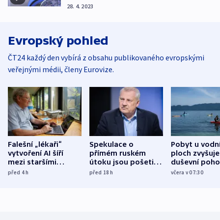
28. 4. 2023
Evropský pohled
ČT24 každý den vybírá z obsahu publikovaného evropskými
veřejnými médii, členy Eurovize.
Falešní „lékaři“
Spekulace o
Pobyt u vodn
vytvoření AI šíří
přímém ruském
ploch zvyšuje
mezi staršími
útoku jsou pošetilé,
duševní poho
Poláky nebezpečné
míní estonský
ukázala
před 4
h
před 18
h
včera v 07:30
zdravotní rady
bezpečnostní
mezinárodní 
expert