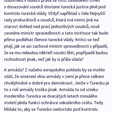
odborníků v oblasti práva se totiž následkem změn
v dosazování soudců dostane turecká justice plně pod
kontrolu turecké vlády. Vždyť například v čele Nejvyšší
rady prokurátorů a soudců, která má mimo jiné na
starost dohled nad prací jednotlivých soudců, nově
zasedne ministr spravedlnosti a tato instituce tak bude
přímo podléhat členovi turecké vlády. Kritici se teď
ptají, jak se asi zachová ministr spravedlnosti v případě,
že se mu nebudou někteří soudci líbit, popřípadě budou
rozhodovat jinak, než jak by si přála vláda?
A armáda? Z našeho evropského pohledu by se mohlo
zdát, že omezení vlivu armády v zemi je přece celkem
chvályhodné a dobré pro demokracii. Jenže v Turecku je
to s rolí armády trošku jinak. Armáda tu od vzniku
moderního Turecka ve dvacátých letech minulého
století plnila funkci ochránce sekulárního státu. Tedy
hlídala to, aby se Turecko nedostalo pod kontrolu