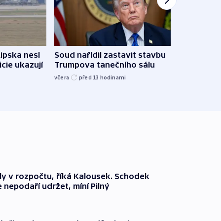
Lipska nesl
Soud nařídil zastavit stavbu
Žido
icie ukazují
Trumpova tanečního sálu
břehu
kriti
včera
před 13
hodinami
před 1
ly v rozpočtu, říká Kalousek. Schodek
e nepodaří udržet, míní Pilný