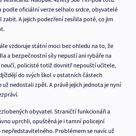
u podle oficiální verze selhalo srdce, obyvatelé
 zabit. A jejich podezření zesílila poté, co jim
t.
dále vzdoruje státní moci bez ohledu na to, že
dla a bezpečnostní síly nepustí ani rybáře na
eučí, policisté totiž dovnitř nepouští učitele,
djíždějí do svých škol v ostatních částech
e už nedostali zpět. A právě jejich jednota je nyní
bezpráví.
zlobených obyvatel. Straničtí funkcionáři a
ávno uprchli, opuštěná je i tamní policejní
ěco nepředstavitelného. Problémem se navíc už