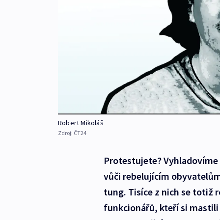
Robert Mikoláš
Zdroj:
ČT24
Protestujete? Vyhladovíme v
vůči rebelujícím obyvatelům
tung. Tisíce z nich se toti
funkcionářů, kteří si mastil