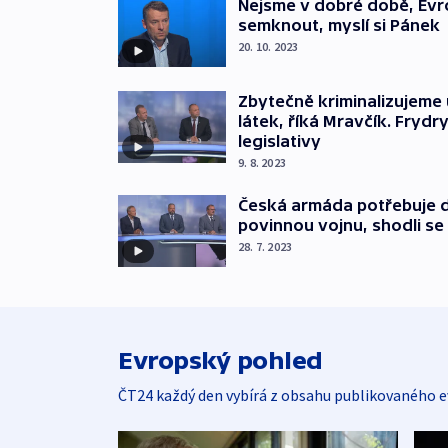
Nejsme v dobré době, Evr
semknout, myslí si Pánek
20. 10. 2023
Zbytečně kriminalizujeme 
látek, říká Mravčík. Fryd
legislativy
9. 8. 2023
Česká armáda potřebuje d
povinnou vojnu, shodli se
28. 7. 2023
Evropský pohled
ČT24 každý den vybírá z obsahu publikovaného e