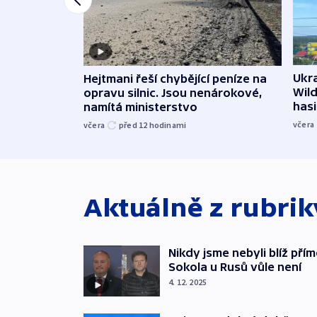
Ukra
Hejtmani řeší chybějící peníze na
Wild
opravu silnic. Jsou nenárokové,
hasi
namítá ministerstvo
včera
včera
před 12
hodinami
Aktuálně z rubri
Nikdy jsme nebyli blíž pří
Sokola u Rusů vůle není
4. 12. 2025