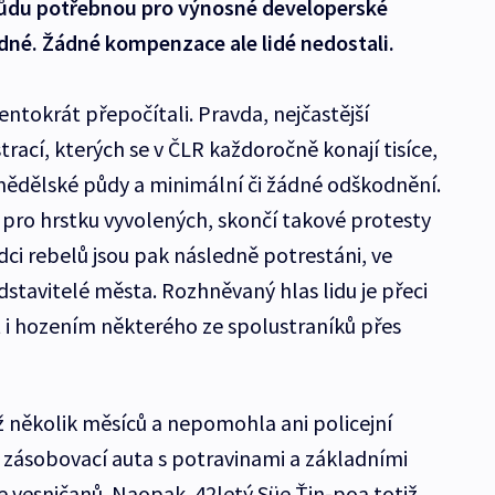
im půdu potřebnou pro výnosné developerské
kodné. Žádné kompenzace ale lidé nedostali.
entokrát přepočítali. Pravda, nejčastější
ací, kterých se v ČLR každoročně konají tisíce,
emědělské půdy a minimální či žádné odškodnění.
n pro hrstku vyvolených, skončí takové protesty
ůdci rebelů jsou pak následně potrestáni, ve
stavitelé města. Rozhněvaný hlas lidu je přeci
t i hozením některého ze spolustraníků přes
 několik měsíců a nepomohla ani policejní
 zásobovací auta s potravinami a základními
e vesničanů. Naopak. 42letý Süe Ťin-poa totiž