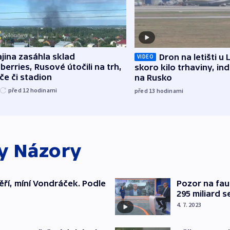
jina zasáhla sklad
Dron na letišti u 
VIDEO
berries, Rusové útočili na trh,
skoro kilo trhaviny, ind
če či stadion
na Rusko
před 12
hodinami
před 13
hodinami
ky
Názory
měří, míní Vondráček. Podle
Pozor na fau
295 miliard s
4. 7. 2023