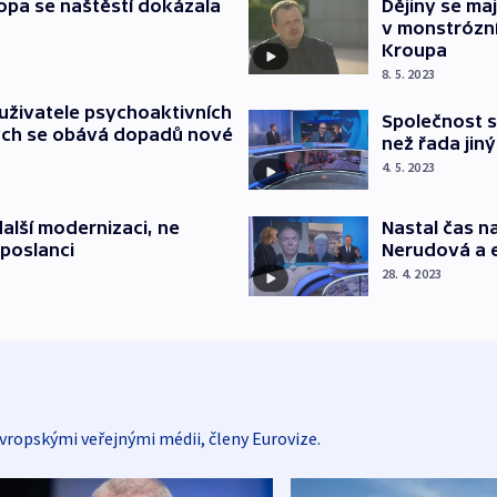
opa se naštěstí dokázala
Dějiny se ma
v monstrózn
Kroupa
8. 5. 2023
uživatele psychoaktivních
Společnost s
rych se obává dopadů nové
než řada jin
4. 5. 2023
alší modernizaci, ne
Nastal čas n
 poslanci
Nerudová a e
28. 4. 2023
vropskými veřejnými médii, členy Eurovize.