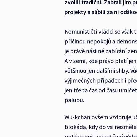
zvolili tradiční. Zabrali j
projekty a slíbili za ni odš
Komunističtí vládci se však t
příčinou nepokojů a demonstr
je právě násilné zabírání z
A v zemi, kde právo platí je
většinou jen dalšími sliby. V
výjimečných případech i před
jen třeba čas od času umlče
palubu.
Wu-kchan ovšem vzdoruje už
blokáda, kdy do vsi nesměla
potřebami, ani zatčení vůdc