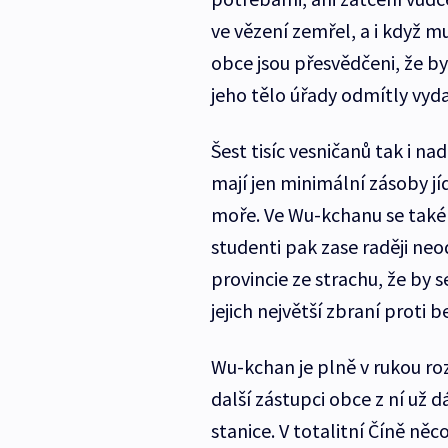
ve vězení zemřel, a i když m
obce jsou přesvědčeni, že byl
jeho tělo úřady odmítly vyda
Šest tisíc vesničanů tak i na
mají jen minimální zásoby jí
moře. Ve Wu-kchanu se také n
studenti pak zase raději neo
provincie ze strachu, že by s
jejich největší zbraní proti 
Wu-kchan je plně v rukou roz
další zástupci obce z ní už d
stanice. V totalitní Číně n