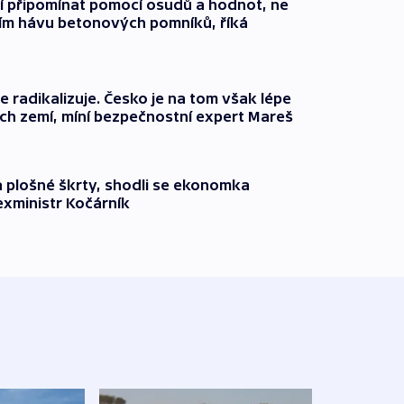
jí připomínat pomocí osudů a hodnot, ne
ím hávu betonových pomníků, říká
e radikalizuje. Česko je na tom však lépe
ých zemí, míní bezpečnostní expert Mareš
a plošné škrty, shodli se ekonomka
xministr Kočárník