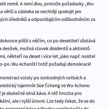
itelé země. A není divu, protože požadavky „Wu-
a větší a zdaleka se nechtějí spokojit jen
ých úředníků a odpovídajícím odškodněním za
okonce přišli s něčím, co po desetiletí zůstává
desítek, možná stovek disidentů a aktivistů
, někteří na deset i více let, jako např. nositel
o-po. Wu-kchanští totiž požadují demokracii!
demonstraci volaly po svobodných volbách a
unistický tajemník Süe Čchang ve Wu-kchanu
už je skutečně silná káva. A též hrozba pro
ální, ale i vyšší úrovni. Lze tedy čekat, že se do
ato protestní jiskra náhodou nepřeskočila do