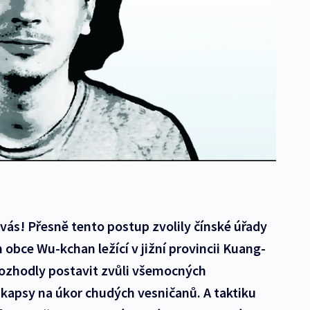
ás! Přesně tento postup zvolily čínské úřady
 obce Wu-kchan ležící v jižní provincii Kuang-
ž rozhodly postavit zvůli všemocných
i kapsy na úkor chudých vesničanů. A taktiku