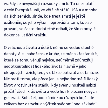
vraždy se nevynášejí rozsudky smrti. To dnes platí
v celé Evropské unii, ve většině států USA a v mnoha
dalších zemích. Jinde, kde trest smrti je ještě
uzákoněn, se jeho výkon neprovádí a tam, kde se
provádí, se často dodatečně odhalí, že šlo o omyl či
dokonce justiční vraždu.
O vzácnosti života a úctě k němu se vedou dlouhé
debaty. Ale i náboženské kruhy, zejména křesťanské,
které se tomu věnují nejvíce, neúměrně zdůrazňují
nedotknutelnost lidského života hlavně v jeho
okrajových fázích, tedy v otázce potratů a eutanázie.
Nic proti tomu, ale přece jen je nejhodnotnější lidský
život v rozvinutém stádiu, kdy svému nositeli nabízí
prožití všech krás světa a vede ho i k plození nových
generací. Bohužel, pod záminkou různých bojů lidé
celkem bez ostychu a výčitek svědomí ono základní