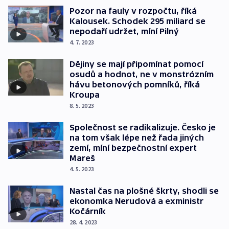
Pozor na fauly v rozpočtu, říká
Kalousek. Schodek 295 miliard se
nepodaří udržet, míní Pilný
4. 7. 2023
Dějiny se mají připomínat pomocí
osudů a hodnot, ne v monstrózním
hávu betonových pomníků, říká
Kroupa
8. 5. 2023
Společnost se radikalizuje. Česko je
na tom však lépe než řada jiných
zemí, míní bezpečnostní expert
Mareš
4. 5. 2023
Nastal čas na plošné škrty, shodli se
ekonomka Nerudová a exministr
Kočárník
28. 4. 2023