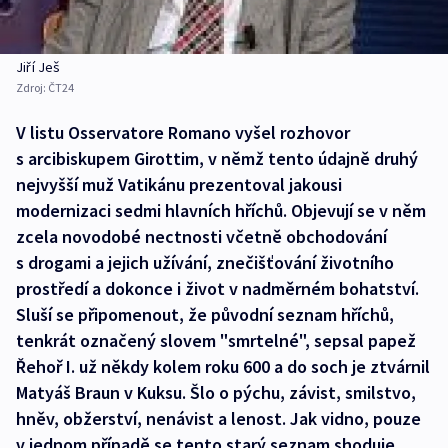
Jiří Ješ
Zdroj:
ČT24
V listu Osservatore Romano vyšel rozhovor
s arcibiskupem Girottim, v němž tento údajně druhý
nejvyšší muž Vatikánu prezentoval jakousi
modernizaci sedmi hlavních hříchů. Objevují se v něm
zcela novodobé nectnosti včetně obchodování
s drogami a jejich užívání, znečišťování životního
prostředí a dokonce i život v nadměrném bohatství.
Sluší se připomenout, že původní seznam hříchů,
tenkrát označený slovem "smrtelné", sepsal papež
Řehoř I. už někdy kolem roku 600 a do soch je ztvárnil
Matyáš Braun v Kuksu. Šlo o pýchu, závist, smilstvo,
hněv, obžerství, nenávist a lenost. Jak vidno, pouze
v jednom případě se tento starý seznam shoduje