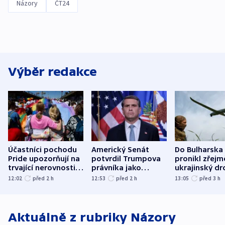
Názory
ČT24
Výběr redakce
Účastníci pochodu
Americký Senát
Do Bulharska
Pride upozorňují na
potvrdil Trumpova
pronikl zřejm
trvající nerovnosti i
právníka jako
ukrajinský dr
společenskou
ministra
explodoval k
12:02
před 2
h
12:53
před 2
h
13:05
před 3
h
atmosféru
spravedlnosti
od plynovod
Aktuálně z rubriky
Názory