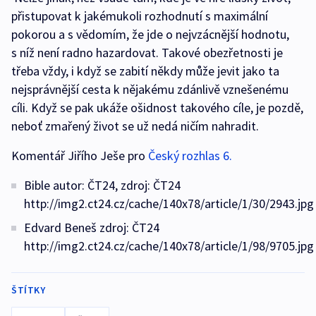
přistupovat k jakémukoli rozhodnutí s maximální
pokorou a s vědomím, že jde o nejvzácnější hodnotu,
s níž není radno hazardovat. Takové obezřetnosti je
třeba vždy, i když se zabití někdy může jevit jako ta
nejsprávnější cesta k nějakému zdánlivě vznešenému
cíli. Když se pak ukáže ošidnost takového cíle, je pozdě,
neboť zmařený život se už nedá ničím nahradit.
Komentář Jiřího Ješe pro
Český rozhlas 6.
Bible autor: ČT24, zdroj: ČT24
http://img2.ct24.cz/cache/140x78/article/1/30/2943.jpg
Edvard Beneš zdroj: ČT24
http://img2.ct24.cz/cache/140x78/article/1/98/9705.jpg
ŠTÍTKY