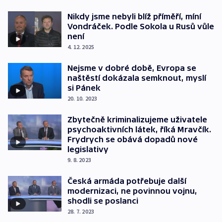
Nikdy jsme nebyli blíž příměří, míní
Vondráček. Podle Sokola u Rusů vůle
není
4. 12. 2025
Nejsme v dobré době, Evropa se
naštěstí dokázala semknout, myslí
si Pánek
20. 10. 2023
Zbytečně kriminalizujeme uživatele
psychoaktivních látek, říká Mravčík.
Frydrych se obává dopadů nové
legislativy
9. 8. 2023
Česká armáda potřebuje další
modernizaci, ne povinnou vojnu,
shodli se poslanci
28. 7. 2023