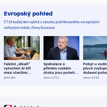
Evropský pohled
ČT24 každý den vybírá z obsahu publikovaného evropskými
veřejnými médii, členy Eurovize.
Falešní „lékaři“
Spekulace o
Pobyt u vodn
vytvoření AI šíří
přímém ruském
ploch zvyšuje
mezi staršími
útoku jsou pošetilé,
duševní poho
Poláky nebezpečné
míní estonský
ukázala
před 16
h
včera v 17:11
včera v 07:30
zdravotní rady
bezpečnostní
mezinárodní 
expert