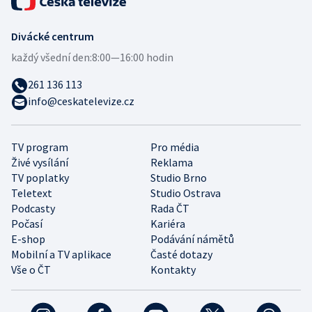
Divácké centrum
každý všední den:
8:00—16:00 hodin
261 136 113
info@ceskatelevize.cz
TV program
Pro média
Živé vysílání
Reklama
TV poplatky
Studio Brno
Teletext
Studio Ostrava
Podcasty
Rada ČT
Počasí
Kariéra
E-shop
Podávání námětů
Mobilní a TV aplikace
Časté dotazy
Vše o ČT
Kontakty