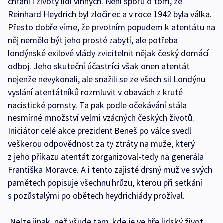
chrání i životy lidí vinných. Není sporu o tom, že
Reinhard Heydrich byl zločinec a v roce 1942 byla válka.
Přesto dobře víme, že prvotním popudem k atentátu na
něj nemělo být jeho prosté zabytí, ale potřeba
londýnské exilové vlády zviditelnit nějak český domácí
odboj. Jeho skuteční účastníci však onen atentát
nejenže nevykonali, ale snažili se ze všech sil Londýnu
vyslání atentátníků rozmluvit v obavách z kruté
nacistické pomsty. Ta pak podle očekávání stála
nesmírné množství velmi vzácných českých životů.
Iniciátor celé akce prezident Beneš po válce svedl
veškerou odpovědnost za ty ztráty na muže, který
z jeho příkazu atentát zorganizoval-tedy na generála
Františka Moravce. A i tento zajisté drsný muž ve svých
pamětech popisuje všechnu hrůzu, kterou při setkání
s pozůstalými po obětech heydrichiády prožíval.
Nelze jinak, než všude tam, kde je ve hře lidský život,