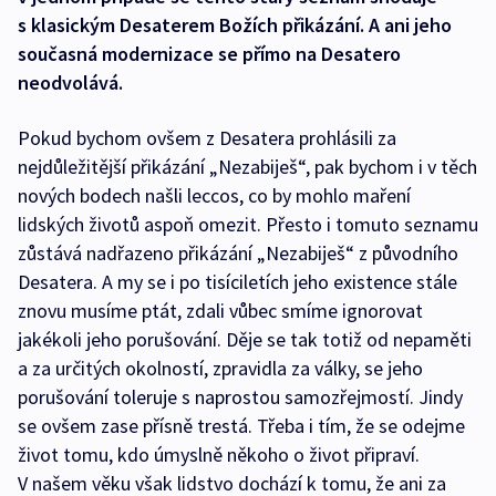
s klasickým Desaterem Božích přikázání. A ani jeho
současná modernizace se přímo na Desatero
neodvolává.
Pokud bychom ovšem z Desatera prohlásili za
nejdůležitější přikázání „Nezabiješ“, pak bychom i v těch
nových bodech našli leccos, co by mohlo maření
lidských životů aspoň omezit. Přesto i tomuto seznamu
zůstává nadřazeno přikázání „Nezabiješ“ z původního
Desatera. A my se i po tisíciletích jeho existence stále
znovu musíme ptát, zdali vůbec smíme ignorovat
jakékoli jeho porušování. Děje se tak totiž od nepaměti
a za určitých okolností, zpravidla za války, se jeho
porušování toleruje s naprostou samozřejmostí. Jindy
se ovšem zase přísně trestá. Třeba i tím, že se odejme
život tomu, kdo úmyslně někoho o život připraví.
V našem věku však lidstvo dochází k tomu, že ani za