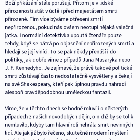
Boží přikázání stále porušují. Přitom je v lidské
přirozenosti stát v úctě i před majestátem smrti
přirozené. Tím více býváme otřeseni smrtí
nepřirozenou, pokud nás ovšem neotupí nějaká válečná
jatka. I normální detektivka upoutá čtenáře pouze
tehdy, když se pátrá po objasnění nepřirozených smrtí a
hledají se její viníci. To se pak někdy přenáší i do
politiky, jak dobře víme z případů Jana Masaryka nebo
J. F. Kennedyho. Je zajímavé, že právě takové politické
smrti zůstávají často nedostatečně vysvětleny a čekají
na své Shakespeary, kteří pak úplnou pravdu nahradí
alespoň pravděpodobnou uměleckou fantazií.
Víme, že v těchto dnech se hodně mluví i o některých
případech z našich novodobých dějin, o nichž by se tolik
nemluvilo, kdyby tam hlavní roli nehrála smrt nevinných
lidí. Ale jak již bylo řečeno, skutečně moderní myšlení