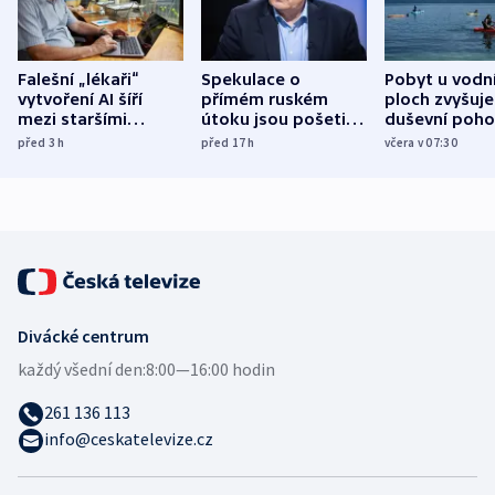
Falešní „lékaři“
Spekulace o
Pobyt u vodn
vytvoření AI šíří
přímém ruském
ploch zvyšuje
mezi staršími
útoku jsou pošetilé,
duševní poho
Poláky nebezpečné
míní estonský
ukázala
před 3
h
před 17
h
včera v 07:30
zdravotní rady
bezpečnostní
mezinárodní 
expert
Divácké centrum
každý všední den:
8:00—16:00 hodin
261 136 113
info@ceskatelevize.cz