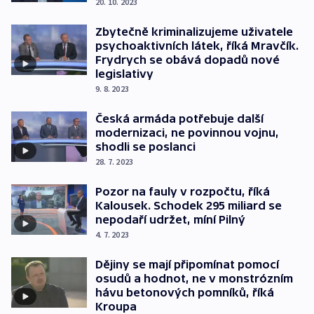
20. 10. 2023
Zbytečně kriminalizujeme uživatele
psychoaktivních látek, říká Mravčík.
Frydrych se obává dopadů nové
legislativy
9. 8. 2023
Česká armáda potřebuje další
modernizaci, ne povinnou vojnu,
shodli se poslanci
28. 7. 2023
Pozor na fauly v rozpočtu, říká
Kalousek. Schodek 295 miliard se
nepodaří udržet, míní Pilný
4. 7. 2023
Dějiny se mají připomínat pomocí
osudů a hodnot, ne v monstrózním
hávu betonových pomníků, říká
Kroupa