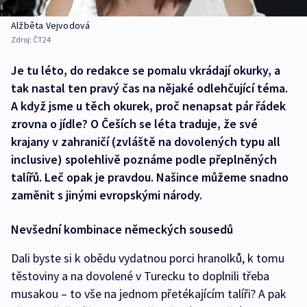
Alžběta Vejvodová
Zdroj:
ČT24
Je tu léto, do redakce se pomalu vkrádají okurky, a
tak nastal ten pravý čas na nějaké odlehčující téma.
A když jsme u těch okurek, proč nenapsat pár řádek
zrovna o jídle? O Češích se léta traduje, že své
krajany v zahraničí (zvláště na dovolených typu all
inclusive) spolehlivě poznáme podle přeplněných
talířů. Leč opak je pravdou. Našince můžeme snadno
zaměnit s jinými evropskými národy.
Nevšední kombinace německých sousedů
Dali byste si k obědu vydatnou porci hranolků, k tomu
těstoviny a na dovolené v Turecku to doplnili třeba
musakou – to vše na jednom přetékajícím talíři? A pak