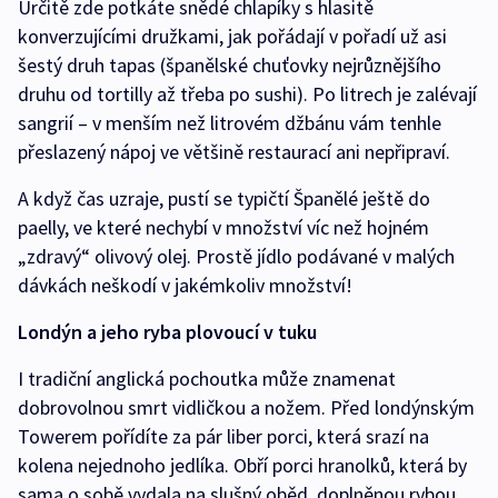
Určitě zde potkáte snědé chlapíky s hlasitě
konverzujícími družkami, jak pořádají v pořadí už asi
šestý druh tapas (španělské chuťovky nejrůznějšího
druhu od tortilly až třeba po sushi). Po litrech je zalévají
sangrií – v menším než litrovém džbánu vám tenhle
přeslazený nápoj ve většině restaurací ani nepřipraví.
A když čas uzraje, pustí se typičtí Španělé ještě do
paelly, ve které nechybí v množství víc než hojném
„zdravý“ olivový olej. Prostě jídlo podávané v malých
dávkách neškodí v jakémkoliv množství!
Londýn a jeho ryba plovoucí v tuku
I tradiční anglická pochoutka může znamenat
dobrovolnou smrt vidličkou a nožem. Před londýnským
Towerem pořídíte za pár liber porci, která srazí na
kolena nejednoho jedlíka. Obří porci hranolků, která by
sama o sobě vydala na slušný oběd, doplněnou rybou