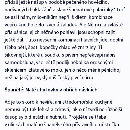
přidali ještě nášup v podobě pečeného hovězího,
nadívaných baklažánů a slané špenátové palačinky? Teď
se asi i nám, milovníkům nepříliš dietní kombinace
vepřo-knedlo-zelo, zvedá žaludek. Ale Němci, a zvláště
příslušnice jejich něžného pohlaví, jsou schopní zajít
ještě dál. Tuto nevšední kombinaci hlavních jídel doplní
třeba pěti, šesti kopečky chladivé zmrzliny. Ti
šikovnější, které u soudku s pivem nepřekvapí nápis
samoobsluha, vše ještě podlijí několika orosenými
sklenicemi zlatavého moku jen o něco méně pěnícího,
než na jaký je zvyklý náš český pivní národ.
Španělé: Malé chuťovky v obřích dávkách
Ač je to skoro k nevíře, ani středomořská kuchyně
nemusí být tak lehká a zdravá, jak o ní tvrdí nejrůznější
časopisy o dietách a hubnutí. Projděte se třeba
v uličkách malého španělského přístavního městečka.