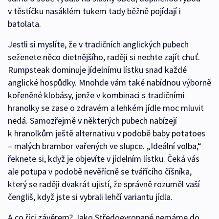
v těstíčku nasáklém tukem tady běžně pojídají i
batolata.
Jestli si myslíte, že v tradičních anglických pubech
seženete něco dietnějšího, raději si nechte zajít chuť.
Rumpsteak dominuje jídelnímu lístku snad každé
anglické hospůdky. Mnohde vám také nabídnou výborně
kořeněné klobásy, jenže v kombinaci s tradičními
hranolky se zase o zdravém a lehkém jídle moc mluvit
nedá. Samozřejmě v některých pubech nabízejí
k hranolkům ještě alternativu v podobě baby potatoes
– malých brambor vařených ve slupce. „Ideální volba,“
řeknete si, když je objevíte v jídelním lístku. Čeká vás
ale potupa v podobě nevěřícně se tvářícího číšníka,
který se raději dvakrát ujistí, že správně rozuměl vaší
čengliš, když jste si vybrali lehčí variantu jídla.
A co říci závěrem? Jako Středoevropané nemáme do