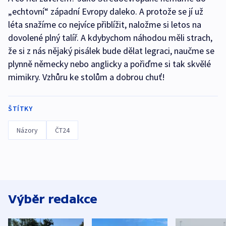
„echtovní“ západní Evropy daleko. A protože se jí už
léta snažíme co nejvíce přiblížit, naložme si letos na
dovolené plný talíř. A kdybychom náhodou měli strach,
že si z nás nějaký pisálek bude dělat legraci, naučme se
plynně německy nebo anglicky a pořiďme si tak skvělé
mimikry. Vzhůru ke stolům a dobrou chuť!
ŠTÍTKY
Názory
ČT24
Výběr redakce