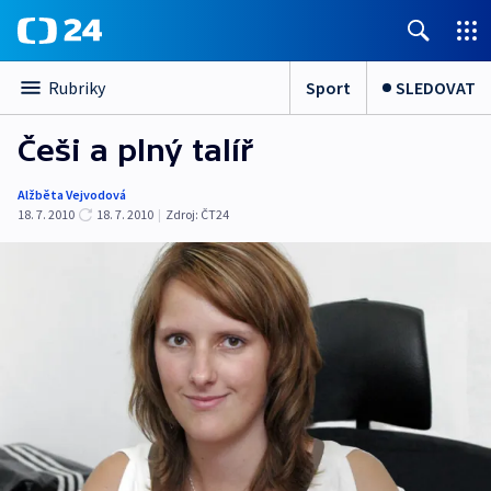
Sport
SLEDOVAT
Rubriky
Češi a plný talíř
Alžběta Vejvodová
18. 7. 2010
18. 7. 2010
|
Zdroj:
ČT24