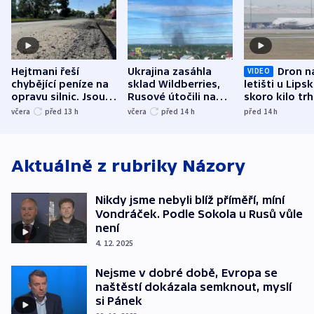
Hejtmani řeší
Ukrajina zasáhla
Dron n
VIDEO
chybějící peníze na
sklad Wildberries,
letišti u Lips
opravu silnic. Jsou
Rusové útočili na
skoro kilo trh
nenárokové, namítá
trh, hasiče či
indicie ukazuj
včera
před 13
h
včera
před 14
h
před 14
h
ministerstvo
stadion
Rusko
Aktuálně z rubriky
Názory
Nikdy jsme nebyli blíž příměří, míní
Vondráček. Podle Sokola u Rusů vůle
není
4. 12. 2025
Nejsme v dobré době, Evropa se
naštěstí dokázala semknout, myslí
si Pánek