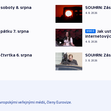
 soboty 8. srpna
SOUHRN: Zása
4. 8. 2026
pátku 7. srpna
Jak ust
VIDEO
internetovýc
4. 8. 2026
čtvrtka 6. srpna
SOUHRN: Zása
3. 8. 2026
vropskými veřejnými médii, členy Eurovize.