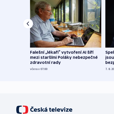
Falešní „lékaři“ vytvoření AI šíří
Spe
mezi staršími Poláky nebezpečné
jsou
zdravotní rady
bez
včera v 07:00
7. 8. 2