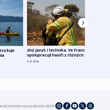
Jiný jazyk i technika. Ve Francii
zvyšuje
„Musí
spolupracují hasiči z různých zemí
la
polit
demo
6. 8. 2026
5. 8. 20
eská televize na sociálních sítích: