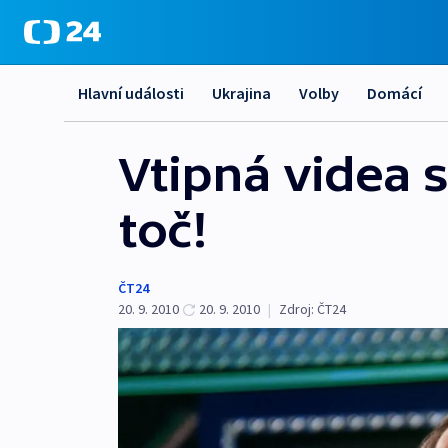
Hlavní události
Ukrajina
Volby
Domácí
Vtipná videa s
toč!
ČT24
20. 9. 2010
20. 9. 2010
|
Zdroj:
ČT24