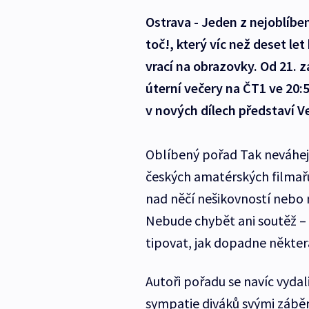
Ostrava - Jeden z nejoblíbe
toč!, který víc než deset let
vrací na obrazovky. Od 21. 
úterní večery na ČT1 ve 20
v nových dílech představí V
Oblíbený pořad Tak neváhej a
českých amatérských filmařů
nad něčí nešikovností nebo 
Nebude chybět ani soutěž –
tipovat, jak dopadne některá
Autoři pořadu se navíc vydali
sympatie diváků svými záběry,