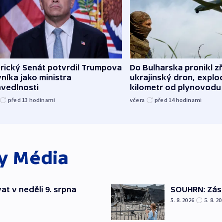
rický Senát potvrdil Trumpova
Do Bulharska pronikl z
níka jako ministra
ukrajinský dron, explo
avedlnosti
kilometr od plynovodu
před 13
hodinami
včera
před 14
hodinami
ky
Média
t v neděli 9. srpna
SOUHRN: Zása
5. 8. 2026
5. 8. 2