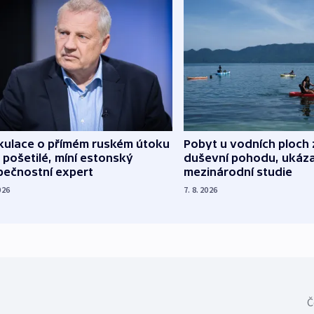
kulace o přímém ruském útoku
Pobyt u vodních ploch 
 pošetilé, míní estonský
duševní pohodu, ukáza
pečnostní expert
mezinárodní studie
026
7. 8. 2026
Č