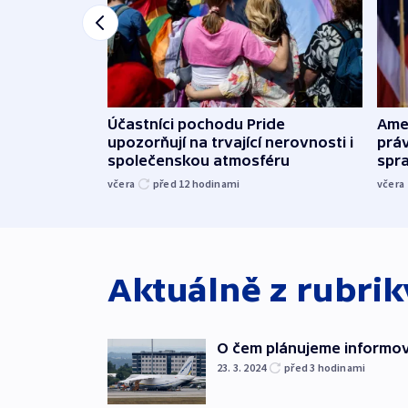
Účastníci pochodu Pride
Ame
upozorňují na trvající nerovnosti i
práv
společenskou atmosféru
spr
včera
před 12
hodinami
včera
Aktuálně z rubri
O čem plánujeme informova
23. 3. 2024
před 3
hodinami