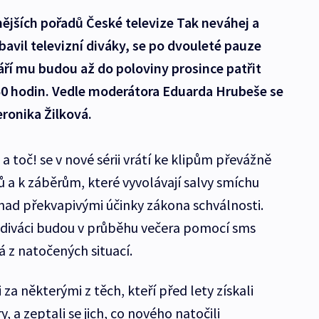
nějších pořadů České televize Tak neváhej a
 bavil televizní diváky, se po dvouleté pauze
září mu budou až do poloviny prosince patřit
:50 hodin. Vedle moderátora Eduarda Hrubeše se
eronika Žilková.
 toč! se v nové sérii vrátí ke klipům převážně
 a k záběrům, které vyvolávají salvy smíchu
nad překvapivými účinky zákona schválnosti.
 diváci budou v průběhu večera pomocí sms
 z natočených situací.
 za některými z těch, kteří před lety získali
 a zeptali se jich, co nového natočili