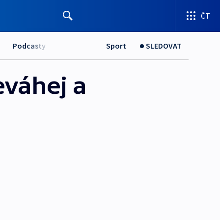
ČT
Podcasty
Sport
SLEDOVAT
eváhej a