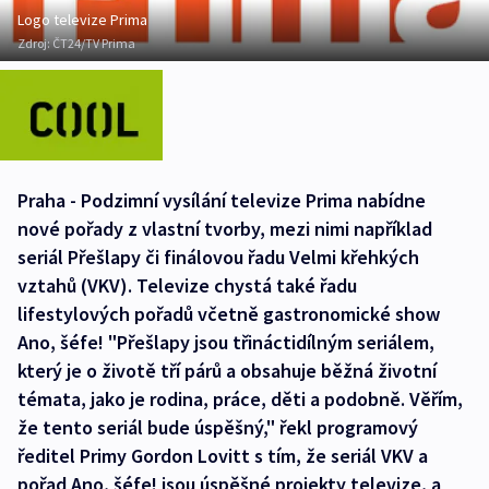
Logo televize Prima
Zdroj:
ČT24/TV Prima
Praha - Podzimní vysílání televize Prima nabídne
nové pořady z vlastní tvorby, mezi nimi například
seriál Přešlapy či finálovou řadu Velmi křehkých
vztahů (VKV). Televize chystá také řadu
lifestylových pořadů včetně gastronomické show
Ano, šéfe! "Přešlapy jsou třináctidílným seriálem,
který je o životě tří párů a obsahuje běžná životní
témata, jako je rodina, práce, děti a podobně. Věřím,
že tento seriál bude úspěšný," řekl programový
ředitel Primy Gordon Lovitt s tím, že seriál VKV a
pořad Ano, šéfe! jsou úspěšné projekty televize, a