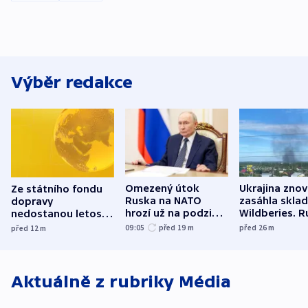
Výběr redakce
Omezený útok
Ukrajina zno
Ze státního fondu
Ruska na NATO
zasáhla skla
dopravy
hrozí už na podzim,
Wildberies. 
nedostanou letos
varují tajné služby
útočili v Cha
kraje na silnice ani
09:05
před 19
m
před 26
m
před 12
m
USA
oblasti
korunu, řekl Půta
Aktuálně z rubriky
Média