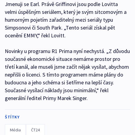
Jmenuji se Earl. Právě Griffinovi jsou podle Lovitta
velmi úspěšným seriálem, který je svým sitcomovým a
humorným pojetím zařaditelný mezi seriály typu
Simpsonovi či South Park. „Tento seriál získal pět
ocenění EMMY,“ řekl Lovitt.
Novinky u programu R1 Prima nyní nechystá. „Z důvodu
současné ekonomické situace nemáme prostor pro
třetí kanál, ale museli jsme začít nějak vysílat, abychom
nepřišli o licenci. S tímto programem máme plány do
budoucna a jeho schéma si šetříme na lepší časy.
Současné vysílací náklady jsou minimální,“ řekl
generální ředitel Primy Marek Singer.
ŠTÍTKY
Média
ČT24