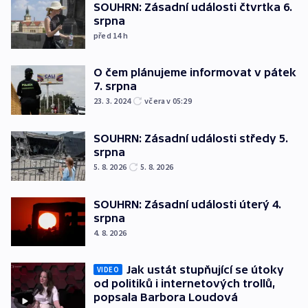
SOUHRN: Zásadní události čtvrtka 6.
srpna
před 14
h
O čem plánujeme informovat v pátek
7. srpna
23. 3. 2024
včera v 05:29
SOUHRN: Zásadní události středy 5.
srpna
5. 8. 2026
5. 8. 2026
SOUHRN: Zásadní události úterý 4.
srpna
4. 8. 2026
Jak ustát stupňující se útoky
VIDEO
od politiků i internetových trollů,
popsala Barbora Loudová