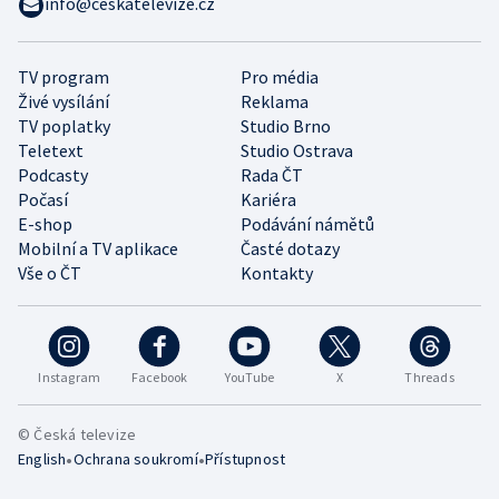
info@ceskatelevize.cz
TV program
Pro média
Živé vysílání
Reklama
TV poplatky
Studio Brno
Teletext
Studio Ostrava
Podcasty
Rada ČT
Počasí
Kariéra
E-shop
Podávání námětů
Mobilní a TV aplikace
Časté dotazy
Vše o ČT
Kontakty
Instagram
Facebook
YouTube
X
Threads
© Česká televize
•
•
English
Ochrana soukromí
Přístupnost