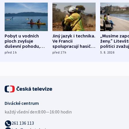
Pobyt u vodních
Jiný jazyk i technika.
„Musíme zapo
ploch zvyšuje
Ve Francii
ženy.“ Litevšt
duševní pohodu,
spolupracují hasiči z
politici zvažuj
ukázala
různých zemí
dohodu o
před 1
h
před 17
h
5. 8. 2026
mezinárodní studie
demografii
Divácké centrum
každý všední den:
8:00—16:00 hodin
261 136 113