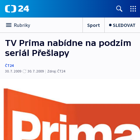
Sport
SLEDOVAT
Rubriky
TV Prima nabídne na podzim
seriál Přešlapy
ČT24
30. 7. 2009
30. 7. 2009
|
Zdroj:
ČT24