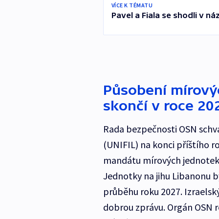
VÍCE K TÉMATU
Pavel a Fiala se shodli v ná
Působení mírový
skončí v roce 20
Rada bezpečnosti OSN schvá
(UNIFIL) na konci příštího r
mandátu mírových jednotek, 
Jednotky na jihu Libanonu by
průběhu roku 2027. Izraelsk
dobrou zprávu. Orgán OSN r