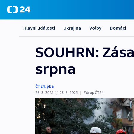
Hlavní události
Ukrajina
Volby
Domácí
SOUHRN: Zásad
srpna
ČT24
,
pba
28. 8. 2025
28. 8. 2025
|
Zdroj:
ČT24