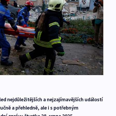
ed nejdůležitějších a nejzajímavějších událostí
ručně a přehledně, ale i s potřebným
dní zprávy čtvrtka 28. srpna 2025.