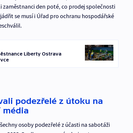
li zaměstnanci den poté, co prodej společnosti
yjádřit se musí i Úřad pro ochranu hospodářské
schválil.
městnance Liberty Ostrava
ávce
vali podezřelé z útoku na
í média
šechny osoby podezřelé z účasti na sabotáži