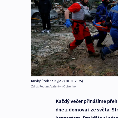
Ruský útok na Kyjev (28. 8. 2025)
Zdroj:
Reuters/Valentyn Ogirenko
Každý večer přinášíme přehl
dne z domova i ze světa. St
kontextem. Projděte si zása