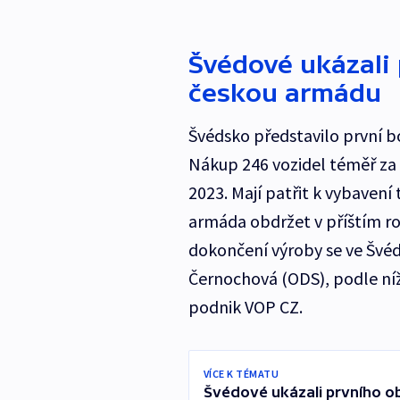
Švédové ukázali
českou armádu
Švédsko představilo první b
Nákup 246 vozidel téměř za 
2023. Mají patřit k vybavení
armáda obdržet v příštím ro
dokončení výroby se ve Švéd
Černochová (ODS), podle níž 
podnik VOP CZ.
VÍCE K TÉMATU
Švédové ukázali prvního o