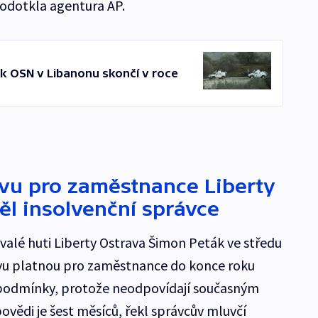
podotkla agentura AP.
k OSN v Libanonu skončí v roce
uvu pro zaměstnance Liberty
l insolvenční správce
valé huti Liberty Ostrava Šimon Peták ve středu
vu platnou pro zaměstnance do konce roku
í podmínky, protože neodpovídají současným
vědi je šest měsíců, řekl správcův mluvčí