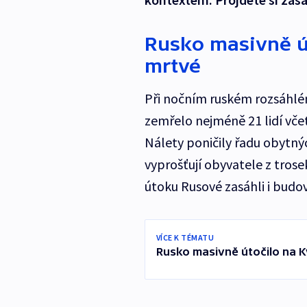
Rusko masivně út
mrtvé
Při nočním ruském rozsáhl
zemřelo nejméně 21 lidí včet
Nálety poničily řadu obytný
vyprošťují obyvatele z trose
útoku Rusové zasáhli i budov
VÍCE K TÉMATU
Rusko masivně útočilo na K