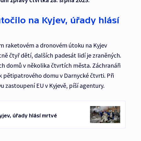
očilo na Kyjev, úřady hlásí
ém raketovém a dronovém útoku na Kyjev
ně čtyř dětí, dalších padesát lidí je zraněných.
ch domů v několika čtvrtích města. Záchranáři
k pětipatrového domu v Darnycké čtvrti. Při
u zastoupení EU v Kyjevě, píší agentury.
yjev, úřady hlásí mrtvé