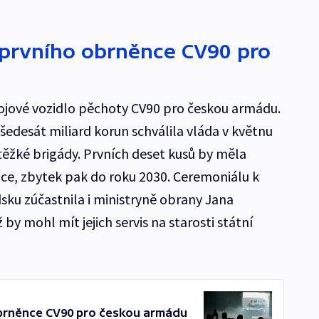
 prvního obrněnce CV90 pro
ojové vozidlo pěchoty CV90 pro českou armádu.
šedesát miliard korun schválila vláda v květnu
 těžké brigády. Prvních deset kusů by měla
ce, zbytek pak do roku 2030. Ceremoniálu k
sku zúčastnila i ministryně obrany Jana
by mohl mít jejich servis na starosti státní
brněnce CV90 pro českou armádu