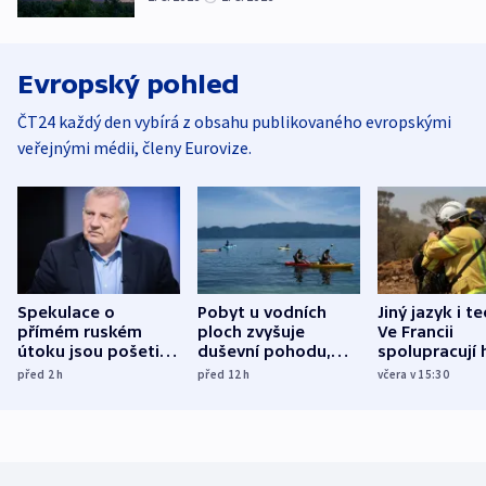
Evropský pohled
ČT24 každý den vybírá z obsahu publikovaného evropskými
veřejnými médii, členy Eurovize.
Spekulace o
Pobyt u vodních
Jiný jazyk i t
přímém ruském
ploch zvyšuje
Ve Francii
útoku jsou pošetilé,
duševní pohodu,
spolupracují h
míní estonský
ukázala
různých zemí
před 2
h
před 12
h
včera v 15:30
bezpečnostní
mezinárodní studie
expert