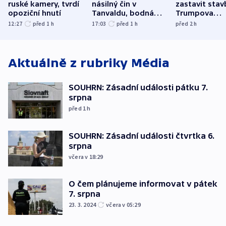
ruské kamery, tvrdí
násilný čin v
zastavit stav
opoziční hnutí
Tanvaldu, bodná
Trumpova
zranění při něm
tanečního sá
12:27
před 1
h
17:03
před 1
h
před 2
h
utrpěli tři lidé
Aktuálně z rubriky
Média
SOUHRN: Zásadní události pátku 7.
srpna
před 1
h
SOUHRN: Zásadní události čtvrtka 6.
srpna
včera v 18:29
O čem plánujeme informovat v pátek
7. srpna
23. 3. 2024
včera v 05:29