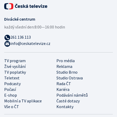
Divácké centrum
každý všední den:
8:00—16:00 hodin
261 136 113
info@ceskatelevize.cz
TV program
Pro média
Živé vysílání
Reklama
TV poplatky
Studio Brno
Teletext
Studio Ostrava
Podcasty
Rada ČT
Počasí
Kariéra
E-shop
Podávání námětů
Mobilní a TV aplikace
Časté dotazy
Vše o ČT
Kontakty