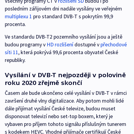
Všechny programy ČT v
rozlišení SD
budou i po
posledním zářijovém dni nadále vysílány ve veřejném
multiplexu 1
pro standard DVB-T s pokrytím 99,9
procenta.
Ve standardu DVB-T2 pozemního vysílání jsou a ještě
budou programy v
HD rozlišení
dostupné v
přechodové
síti 11
, která pokrývá 99,6 procenta obyvatel České
republiky.
Vysílání v DVB-T nejpozději v polovině
roku 2020 zřejmě skončí
Časem ale bude ukončeno celé vysílání v DVB-T v rámci
završení druhé vlny digitalizace. Aby potom mohli lidé
dále přijímat vysílání České televize, budou muset
disponovat televizí nebo set-top boxem, který je
vybaven pro příjem tohoto signálu příslušným tunerem
s kodekem HEVC. Vhodné přijímače certifikují České