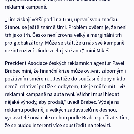
reklamní kampaně.
„Tím získají větší podíl na trhu, upevní svou značku.
Stanou se ještě známějšími. Problém ovšem je, že není
trh jako trh. Česko není zrovna velký a marginální trh
pro globalizátory. Může se stát, že u nás své kampaně
nezintenzivní. Jinde zcela jistě ano,“ míní Mikeš.
Prezident Asociace českých reklamních agentur Pavel
Brabec míní, že finanční krize může ovlivnit záporným i
pozitivním směrem. „Jestliže do současné doby nikdo
neměl relativní potíže s odbytem, tak je může mít - viz
reklamní kampaně na auta nyní. Všichni musí hledat
nějaké výhody, aby prodali,“ uvedl Brabec. Výdaje na
reklamu podle něj u velkých zadavatelů neklesnou,
vydavatelé novin ale mohou podle Brabce počítat s tím,
že se budou inzerenti více soustředit na televizi.