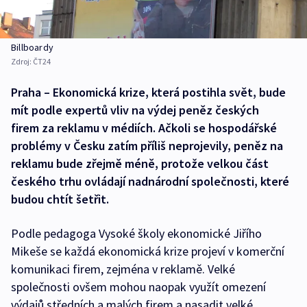
Billboardy
Zdroj:
ČT24
Praha – Ekonomická krize, která postihla svět, bude
mít podle expertů vliv na výdej peněz českých
firem za reklamu v médiích. Ačkoli se hospodářské
problémy v Česku zatím příliš neprojevily, peněz na
reklamu bude zřejmě méně, protože velkou část
českého trhu ovládají nadnárodní společnosti, které
budou chtít šetřit.
Podle pedagoga Vysoké školy ekonomické Jiřího
Mikeše se každá ekonomická krize projeví v komerční
komunikaci firem, zejména v reklamě. Velké
společnosti ovšem mohou naopak využít omezení
výdajů středních a malých firem a nasadit velké