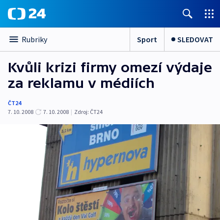
Sport
SLEDOVAT
Rubriky
Kvůli krizi firmy omezí výdaje
za reklamu v médiích
ČT24
7. 10. 2008
7. 10. 2008
|
Zdroj:
ČT24