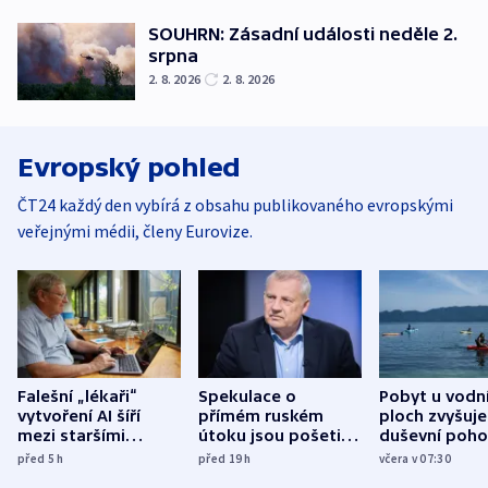
SOUHRN: Zásadní události neděle 2.
srpna
2. 8. 2026
2. 8. 2026
Evropský pohled
ČT24 každý den vybírá z obsahu publikovaného evropskými
veřejnými médii, členy Eurovize.
Falešní „lékaři“
Spekulace o
Pobyt u vodn
vytvoření AI šíří
přímém ruském
ploch zvyšuje
mezi staršími
útoku jsou pošetilé,
duševní poho
Poláky nebezpečné
míní estonský
ukázala
před 5
h
před 19
h
včera v 07:30
zdravotní rady
bezpečnostní
mezinárodní 