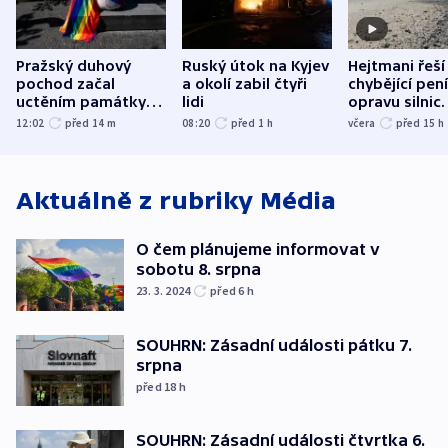
Pražský duhový
Ruský útok na Kyjev
Hejtmani řeší
pochod začal
a okolí zabil čtyři
chybějící pen
uctěním památky
lidi
opravu silnic.
obětí berlínského
nenárokové, 
12:02
před 14
m
08:20
před 1
h
včera
před 15
h
útoku
ministerstvo
Aktuálně z rubriky
Média
O čem plánujeme informovat v
sobotu 8. srpna
23. 3. 2024
před 6
h
SOUHRN: Zásadní události pátku 7.
srpna
před 18
h
SOUHRN: Zásadní události čtvrtka 6.