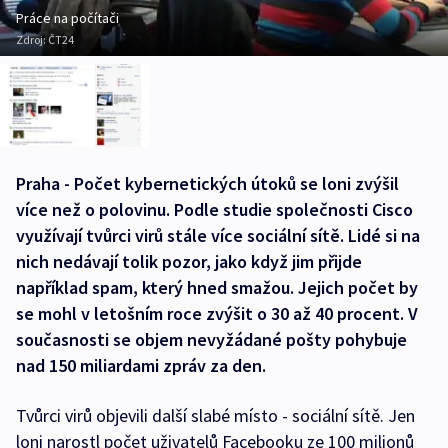
Práce na počítači
Zdroj:
ČT24
Praha - Počet kybernetických útoků se loni zvýšil
více než o polovinu. Podle studie společnosti Cisco
využívají tvůrci virů stále více sociální sítě. Lidé si na
nich nedávají tolik pozor, jako když jim přijde
například spam, který hned smažou. Jejich počet by
se mohl v letošním roce zvýšit o 30 až 40 procent. V
současnosti se objem nevyžádané pošty pohybuje
nad 150 miliardami zpráv za den.
Tvůrci virů objevili další slabé místo - sociální sítě. Jen
loni narostl počet uživatelů Facebooku ze 100 milionů