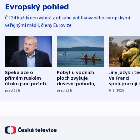
Evropský pohled
ČT24 každý den vybírá z obsahu publikovaného evropskými
veřejnými médii, členy Eurovize.
Spekulace o
Pobyt u vodních
Jiný jazyk i t
přímém ruském
ploch zvyšuje
Ve Francii
útoku jsou pošetilé,
duševní pohodu,
spolupracují h
míní estonský
ukázala
různých zemí
před 13
h
před 23
h
6. 8. 2026
bezpečnostní
mezinárodní studie
expert