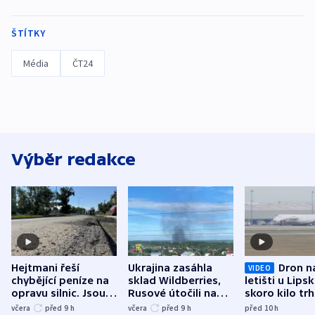
ŠTÍTKY
Média
ČT24
Výběr redakce
Hejtmani řeší
Ukrajina zasáhla
Dron n
VIDEO
chybějící peníze na
sklad Wildberries,
letišti u Lips
opravu silnic. Jsou
Rusové útočili na
skoro kilo trh
nenárokové, namítá
trh, hasiče či
indicie ukazuj
včera
před 9
h
včera
před 9
h
před 10
h