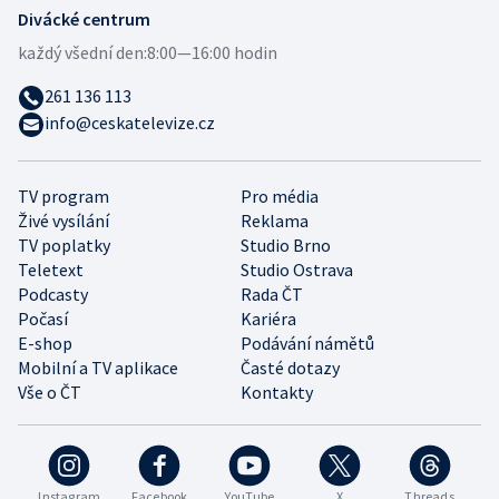
Divácké centrum
každý všední den:
8:00—16:00 hodin
261 136 113
info@ceskatelevize.cz
TV program
Pro média
Živé vysílání
Reklama
TV poplatky
Studio Brno
Teletext
Studio Ostrava
Podcasty
Rada ČT
Počasí
Kariéra
E-shop
Podávání námětů
Mobilní a TV aplikace
Časté dotazy
Vše o ČT
Kontakty
Instagram
Facebook
YouTube
X
Threads