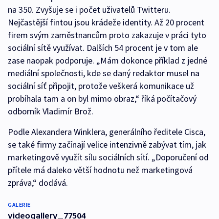
na 350. Zvyšuje se i počet uživatelů Twitteru.
Nejčastější fintou jsou krádeže identity. Až 20 procent
firem svým zaměstnancům proto zakazuje v práci tyto
sociální sítě využívat. Dalších 54 procent je v tom ale
zase naopak podporuje. „Mám dokonce příklad z jedné
mediální společnosti, kde se daný redaktor musel na
sociální síť připojit, protože veškerá komunikace už
probíhala tam a on byl mimo obraz,“ říká počítačový
odborník Vladimír Brož.
Podle Alexandera Winklera, generálního ředitele Cisca,
se také firmy začínají velice intenzivně zabývat tím, jak
marketingově využít sílu sociálních sítí. „Doporučení od
přítele má daleko větší hodnotu než marketingová
zpráva,“ dodává.
GALERIE
videogallery_77504