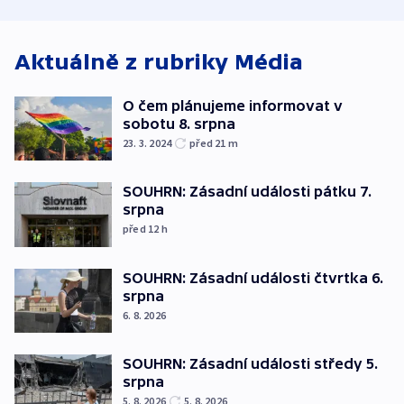
ministerstvo
stadion
Rusko
Aktuálně z rubriky
Média
O čem plánujeme informovat v
sobotu 8. srpna
23. 3. 2024
před 21
m
SOUHRN: Zásadní události pátku 7.
srpna
před 12
h
SOUHRN: Zásadní události čtvrtka 6.
srpna
6. 8. 2026
SOUHRN: Zásadní události středy 5.
srpna
5. 8. 2026
5. 8. 2026