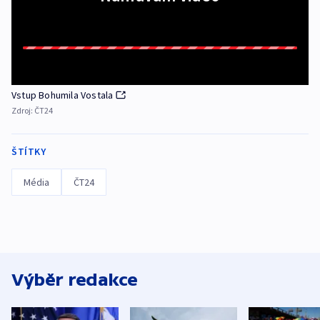
Vstup Bohumila Vostala
Zdroj:
ČT24
ŠTÍTKY
Média
ČT24
Výběr redakce