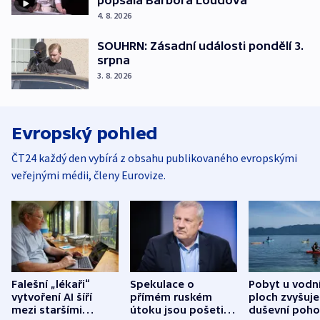
4. 8. 2026
SOUHRN: Zásadní události pondělí 3.
srpna
3. 8. 2026
Evropský pohled
ČT24 každý den vybírá z obsahu publikovaného evropskými
veřejnými médii, členy Eurovize.
Falešní „lékaři“
Spekulace o
Pobyt u vodn
vytvoření AI šíří
přímém ruském
ploch zvyšuje
mezi staršími
útoku jsou pošetilé,
duševní poho