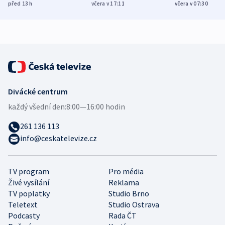
Poláky nebezpečné
míní estonský
ukázala
před 13
h
včera v 17:11
včera v 07:30
zdravotní rady
bezpečnostní
mezinárodní 
expert
Divácké centrum
každý všední den:
8:00—16:00 hodin
261 136 113
info@ceskatelevize.cz
TV program
Pro média
Živé vysílání
Reklama
TV poplatky
Studio Brno
Teletext
Studio Ostrava
Podcasty
Rada ČT