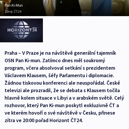
Pan Ki-Mun
Zdroj:
ČT24
Praha – V Praze je na návštěvě generální tajemník
OSN Pan Ki-mun. Zatímco dnes měl soukromý
program, včera absolvoval setkání s prezidentem
Václavem Klausem, šéfy Parlamentu i diplomacie.
Žádnou tiskovou konferenci ale neuspořádal. České
televizi ale prozradil, že se debata s Klausem točila
hlavně kolem situace v Libyi a v arabském světě. Celý
rozhovor, který Pan Ki-mun poskytl exkluzivně ČT a
ve kterém hovoří o své návštěvě v Česku, přinese
zítra ve 20:00 pořad Horizont ČT24.