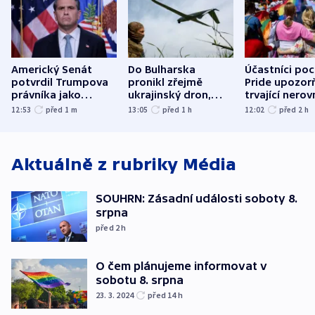
Americký Senát
Do Bulharska
Účastníci po
potvrdil Trumpova
pronikl zřejmě
Pride upozorň
právníka jako
ukrajinský dron,
trvající nerov
ministra
explodoval kilometr
společensko
12:53
před 1
m
13:05
před 1
h
12:02
před 2
h
spravedlnosti
od plynovodu
atmosféru
Aktuálně z rubriky
Média
SOUHRN: Zásadní události soboty 8.
srpna
před 2
h
O čem plánujeme informovat v
sobotu 8. srpna
23. 3. 2024
před 14
h