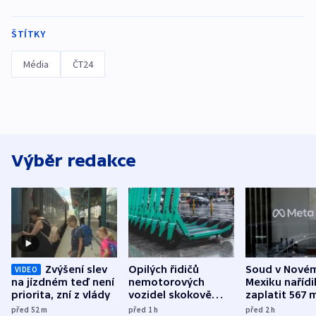
ŠTÍTKY
Média
ČT24
Výběr redakce
Zvýšení slev
Opilých řidičů
Soud v Nové
VIDEO
na jízdném teď není
nemotorových
Mexiku nařídi
priorita, zní z vlády
vozidel skokově
zaplatit 567 
přibylo, nejvíc ve
dolarů kvůli 
před 52
m
před 1
h
před 2
h