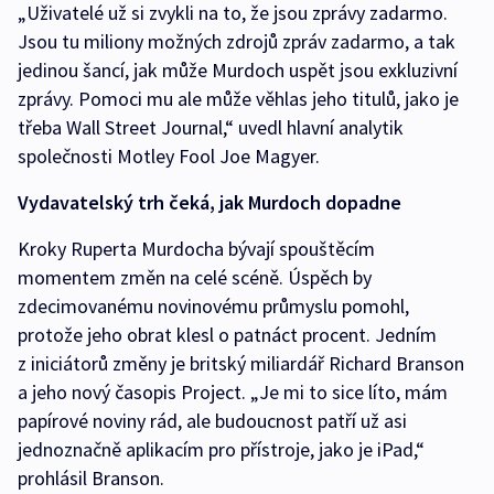
„Uživatelé už si zvykli na to, že jsou zprávy zadarmo.
Jsou tu miliony možných zdrojů zpráv zadarmo, a tak
jedinou šancí, jak může Murdoch uspět jsou exkluzivní
zprávy. Pomoci mu ale může věhlas jeho titulů, jako je
třeba Wall Street Journal,“ uvedl hlavní analytik
společnosti Motley Fool Joe Magyer.
Vydavatelský trh čeká, jak Murdoch dopadne
Kroky Ruperta Murdocha bývají spouštěcím
momentem změn na celé scéně. Úspěch by
zdecimovanému novinovému průmyslu pomohl,
protože jeho obrat klesl o patnáct procent. Jedním
z iniciátorů změny je britský miliardář Richard Branson
a jeho nový časopis Project. „Je mi to sice líto, mám
papírové noviny rád, ale budoucnost patří už asi
jednoznačně aplikacím pro přístroje, jako je iPad,“
prohlásil Branson.