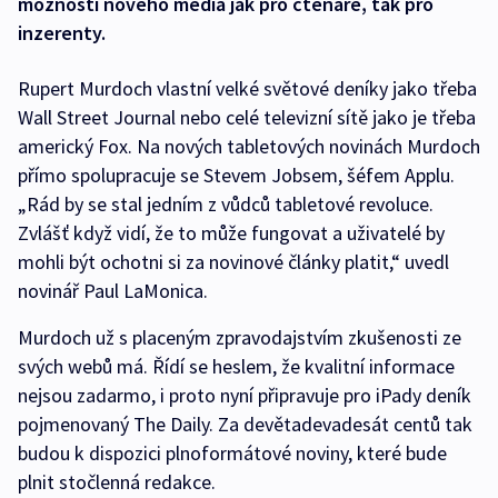
možnosti nového média jak pro čtenáře, tak pro
inzerenty.
Rupert Murdoch vlastní velké světové deníky jako třeba
Wall Street Journal nebo celé televizní sítě jako je třeba
americký Fox. Na nových tabletových novinách Murdoch
přímo spolupracuje se Stevem Jobsem, šéfem Applu.
„Rád by se stal jedním z vůdců tabletové revoluce.
Zvlášť když vidí, že to může fungovat a uživatelé by
mohli být ochotni si za novinové články platit,“ uvedl
novinář Paul LaMonica.
Murdoch už s placeným zpravodajstvím zkušenosti ze
svých webů má. Řídí se heslem, že kvalitní informace
nejsou zadarmo, i proto nyní připravuje pro iPady deník
pojmenovaný The Daily. Za devětadevadesát centů tak
budou k dispozici plnoformátové noviny, které bude
plnit stočlenná redakce.