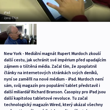
iPad
Zdroj:
ČT24
New York - Mediální magnát Rupert Murdoch zkouší
další cestu, jak uchránit své impérium před upadajícím
zájmem o tištěná média. Začal tím, že zpoplatnil
články na internetových stránkách svých deníků,
nyní se zaměřil na nové médium - iPad. Murdoch není
sám, svůj magazín pro populární tablet představil i
další miliardář Richard Branson. Časopisy pro iPad jsou
další kapitolou tabletové revoluce. Tu začal
technologický magazín Wired, který ukázal všechny