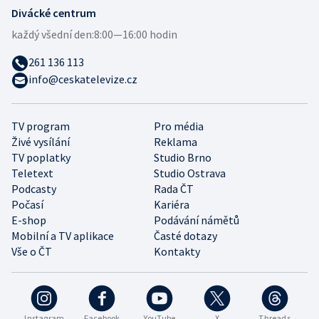
Divácké centrum
každý všední den:
8:00—16:00 hodin
261 136 113
info@ceskatelevize.cz
TV program
Pro média
Živé vysílání
Reklama
TV poplatky
Studio Brno
Teletext
Studio Ostrava
Podcasty
Rada ČT
Počasí
Kariéra
E-shop
Podávání námětů
Mobilní a TV aplikace
Časté dotazy
Vše o ČT
Kontakty
Instagram
Facebook
YouTube
X
Threads