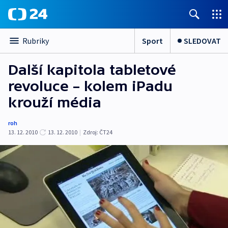
Sport
SLEDOVAT
Rubriky
Další kapitola tabletové
revoluce – kolem iPadu
krouží média
roh
13. 12. 2010
13. 12. 2010
|
Zdroj:
ČT24