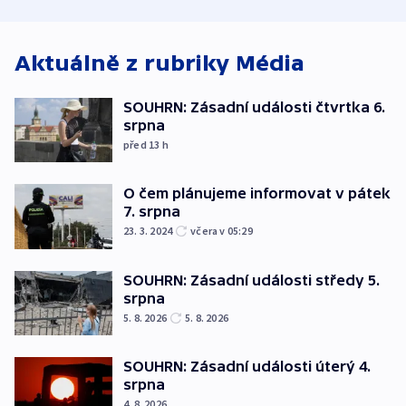
středních Čechách
způsobené d
Aktuálně z rubriky
Média
SOUHRN: Zásadní události čtvrtka 6.
srpna
před 13
h
O čem plánujeme informovat v pátek
7. srpna
23. 3. 2024
včera v 05:29
SOUHRN: Zásadní události středy 5.
srpna
5. 8. 2026
5. 8. 2026
SOUHRN: Zásadní události úterý 4.
srpna
4. 8. 2026