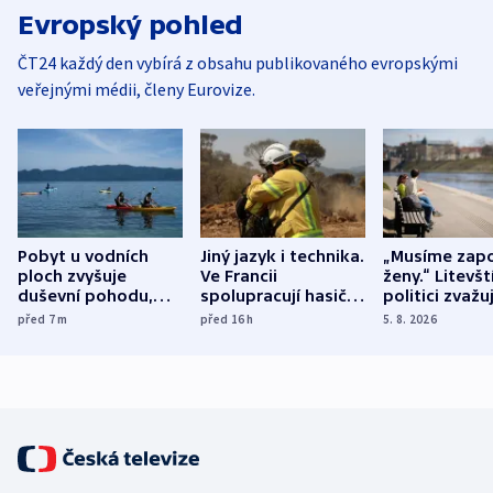
Evropský pohled
ČT24 každý den vybírá z obsahu publikovaného evropskými
veřejnými médii, členy Eurovize.
Pobyt u vodních
Jiný jazyk i technika.
„Musíme zapo
ploch zvyšuje
Ve Francii
ženy.“ Litevšt
duševní pohodu,
spolupracují hasiči z
politici zvažuj
ukázala
různých zemí
dohodu o
před 7
m
před 16
h
5. 8. 2026
mezinárodní studie
demografii